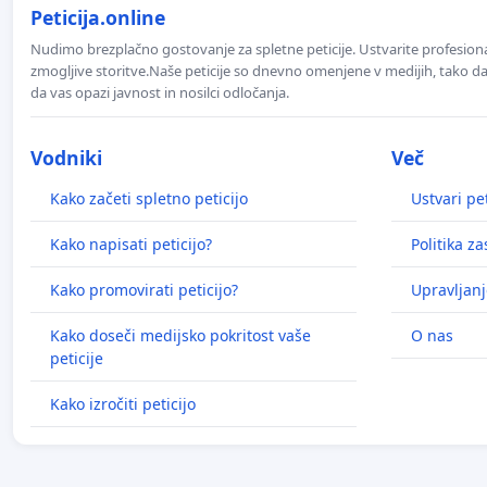
Peticija.online
Nudimo brezplačno gostovanje za spletne peticije. Ustvarite profesion
zmogljive storitve.Naše peticije so dnevno omenjene v medijih, tako da 
da vas opazi javnost in nosilci odločanja.
Vodniki
Več
Kako začeti spletno peticijo
Ustvari pet
Kako napisati peticijo?
Politika z
Kako promovirati peticijo?
Upravljanj
Kako doseči medijsko pokritost vaše
O nas
peticije
Kako izročiti peticijo