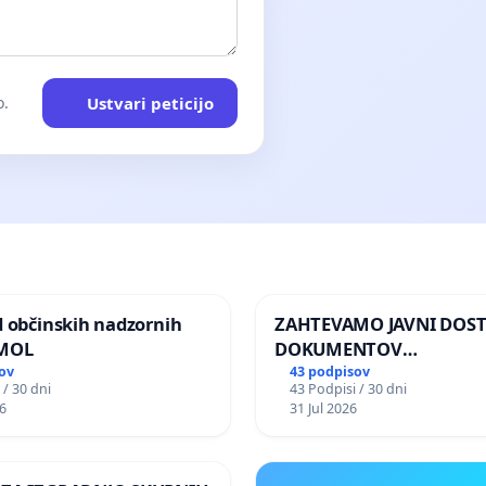
Ustvari peticijo
o.
d občinskih nadzornih
ZAHTEVAMO JAVNI DOS
 MOL
DOKUMENTOV
PARLAMENTARNIH
ov
43 podpisov
 / 30 dni
43 Podpisi / 30 dni
PREISKOVALNIH KOMISIJ
6
31 Jul 2026
ILEGALNI TRGOVINI Z O