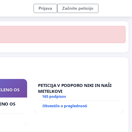
Prijava
Začnite peticijo
PETICIJA V PODPORO NIKI IN NAŠI
ZELENO OS
METELKOVI
165 podpisov
LENO OS
Obvestilo o preglednosti