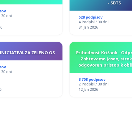
- SBTS
sov
/ 30 dni
528 podpisov
4 Podpisi / 30 dni
26
31 Jan 2026
INICIATIVA ZA ZELENO OS
Prihodnost Križank - Odp
Zahtevamo jasen, strok
odgovoren pristop k obl
sov
prihodnosti Križa
/ 30 dni
3 708 podpisov
2 Podpisi / 30 dni
6
12 Jan 2026