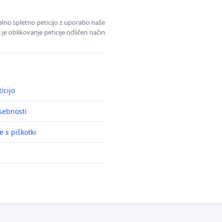
alno spletno peticijo z uporabo naše
je oblikovanje peticije odličen način
icijo
asebnosti
e s piškotki