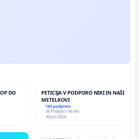
TOP DO
PETICIJA V PODPORO NIKI IN NAŠI
METELKOVI
165 podpisov
20 Podpisi / 30 dni
 O
30 Jun 2026
ROŽJEM