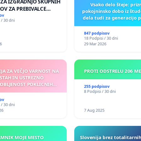
 ZA IZGRADNJO SKUPNIH
Vsako delo šteje: pri
OV ZA PREBIVALCE
pokojninsko dobo iz štu
E SKUPNOSTI
ov
dela tudi za generacijo 
 / 30 dni
NEK
847 podpisov
18 Podpisi / 30 dni
6
29 Mar 2026
IJA ZA VEČJO VARNOST NA
PROTI ODSTRELU 206 M
STAH IN USTREZNO
OBLJENOST POKLICNIH
255 podpisov
VOZNIKOV
8 Podpisi / 30 dni
ov
 / 30 dni
26
7 Aug 2025
KAMNIK MOJE MESTO
Slovenija brez totalitarni