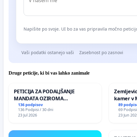
Napišite po svoje. UI bo za vas pripravila močno peticij
Vaši podatki ostanejo vaši
Zasebnost po zasnovi
Druge peticije, ki bi vas lahko zanimale
PETICIJA ZA PODALJŠANJE
Zemljevi
MANDATA OZIROMA
kamer v
ČIMPREJŠNJO PONOVNO
136 podpisov
89 podpis
136 Podpisi / 30 dni
69 Podpisi
NAPOTITEV GOSPODA BERNARDA
23 Jul 2026
23 Jun 202
ŠRAJNERJA NA VELEPOSLANIŠTVO
REPUBLIKE SLOVENIJE V MOSKVI