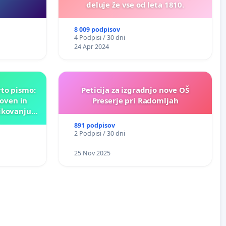
deluje že vse od leta 1810.
8 009 podpisov
4 Podpisi / 30 dni
24 Apr 2024
rto pismo:
Peticija za izgradnjo nove OŠ
oven in
Preserje pri Radomljah
ikovanju
nk!
891 podpisov
2 Podpisi / 30 dni
25 Nov 2025