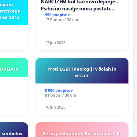
NARCIZEM kot kaznivo dejanje -
znajmo
Psihično nasilje mora postati
dentskega
enako prepoznano kot fizično
959 podpisov
pred 2015
17 Podpisi / 30 dni
nasilje
17 Jun 2026
EDVEDOV
Proti LGBT ideologiji v šolah in
vrtcih!
8 090 podpisov
8 Podpisi / 30 dni
16 Jun 2025
h simbolov
Peticija ohranimo Botanični vrt, ki