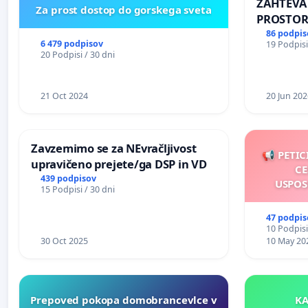
ZAHTEVA
Za prost dostop do gorskega sveta
PROSTOR
KRAJEVN
86 podpis
6 479 podpisov
19 Podpisi
PRESTRA
20 Podpisi / 30 dni
21 Oct 2024
20 Jun 202
Zavzemimo se za NEvračljivost
📢 PETIC
upravičeno prejete/ga DSP in VD
CE
439 podpisov
USPOS
15 Podpisi / 30 dni
47 podpis
10 Podpisi
30 Oct 2025
10 May 20
Prepoved pokopa domobrancevlce v