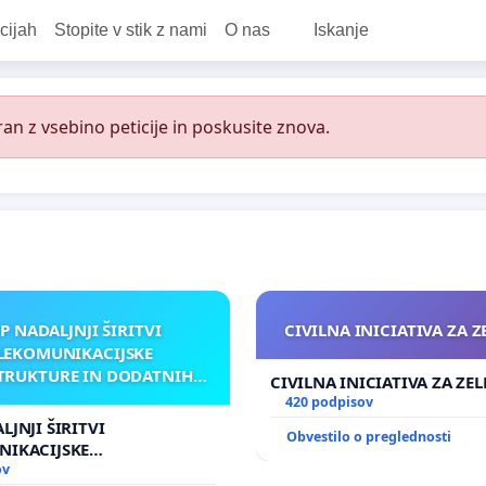
cijah
Stopite v stik z nami
O nas
Iskanje
an z vsebino peticije in poskusite znova.
P NADALJNJI ŠIRITVI
CIVILNA INICIATIVA ZA 
LEKOMUNIKACIJSKE
TRUKTURE IN DODATNIH
CIVILNA INICIATIVA ZA ZE
TEN V GRADIŠČAKU
420 podpisov
LJNJI ŠIRITVI
Obvestilo o preglednosti
NIKACIJSKE
UKTURE IN DODATNIH
ov