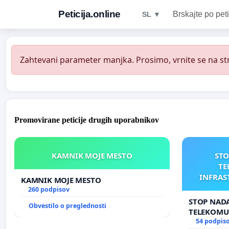
Peticija.online
Brskajte po peti
SL ▼
Zahtevani parameter manjka. Prosimo, vrnite se na str
Promovirane peticije drugih uporabnikov
KAMNIK MOJE MESTO
STO
TE
INFRAS
KAMNIK MOJE MESTO
AN
260 podpisov
STOP NADA
Obvestilo o preglednosti
TELEKOMU
INFRASTR
54 podpis