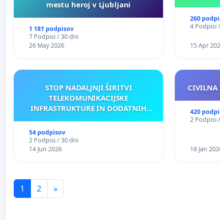
mestu heroj v Ljubljani
260 podpi
4 Podpisi 
1 181 podpisov
7 Podpisi / 30 dni
26 May 2026
15 Apr 20
STOP NADALJNJI ŠIRITVI
CIVILNA 
TELEKOMUNIKACIJSKE
INFRASTRUKTURE IN DODATNIH
420 podpi
ANTEN V GRADIŠČAKU
2 Podpisi 
54 podpisov
2 Podpisi / 30 dni
14 Jun 2026
18 Jan 202
1
2
»