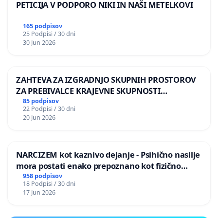
PETICIJA V PODPORO NIKI IN NAŠI METELKOVI
165 podpisov
25 Podpisi / 30 dni
30 Jun 2026
ZAHTEVA ZA IZGRADNJO SKUPNIH PROSTOROV
ZA PREBIVALCE KRAJEVNE SKUPNOSTI
PRESTRANEK
85 podpisov
22 Podpisi / 30 dni
20 Jun 2026
NARCIZEM kot kaznivo dejanje - Psihično nasilje
mora postati enako prepoznano kot fizično
nasilje
958 podpisov
18 Podpisi / 30 dni
17 Jun 2026