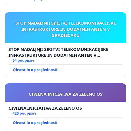
STOP NADALJNJI ŠIRITVI TELEKOMUNIKACIJSKE
INFRASTRUKTURE IN DODATNIH ANTEN V
GRADIŠČAKU
STOP NADALJNJI ŠIRITVI TELEKOMUNIKACIJSKE
INFRASTRUKTURE IN DODATNIH ANTEN V
GRADIŠČAKU
54 podpisov
Obvestilo o preglednosti
CIVILNA INICIATIVA ZA ZELENO OS
CIVILNA INICIATIVA ZA ZELENO OS
420 podpisov
Obvestilo o preglednosti