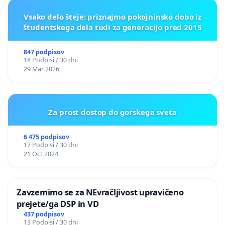
Vsako delo šteje: priznajmo pokojninsko dobo iz
študentskega dela tudi za generacijo pred 2015
847 podpisov
18 Podpisi / 30 dni
29 Mar 2026
Za prost dostop do gorskega sveta
6 475 podpisov
17 Podpisi / 30 dni
21 Oct 2024
Zavzemimo se za NEvračljivost upravičeno
prejete/ga DSP in VD
437 podpisov
13 Podpisi / 30 dni