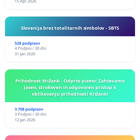
15 Apr 2026
Slovenija brez totalitarnih simbolov - SBTS
528 podpisov
4 Podpisi / 30 dni
31 Jan 2026
Prihodnost Križank - Odprto pismo: Zahtevamo
jasen, strokoven in odgovoren pristop k
oblikovanju prihodnosti Križank!
3 708 podpisov
3 Podpisi / 30 dni
12 Jan 2026