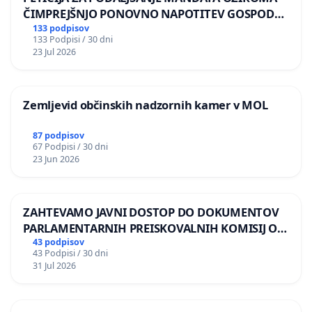
ČIMPREJŠNJO PONOVNO NAPOTITEV GOSPODA
BERNARDA ŠRAJNERJA NA VELEPOSLANIŠTVO
133 podpisov
133 Podpisi / 30 dni
REPUBLIKE SLOVENIJE V MOSKVI
23 Jul 2026
Zemljevid občinskih nadzornih kamer v MOL
87 podpisov
67 Podpisi / 30 dni
23 Jun 2026
ZAHTEVAMO JAVNI DOSTOP DO DOKUMENTOV
PARLAMENTARNIH PREISKOVALNIH KOMISIJ O
ILEGALNI TRGOVINI Z OROŽJEM
43 podpisov
43 Podpisi / 30 dni
31 Jul 2026