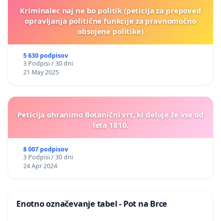
Kriminalec naj ne bo politik (peticija za prepoved
opravljanja politične funkcije za pravnomočno
obsojene politike)
5 630 podpisov
3 Podpisi / 30 dni
21 May 2025
Peticija ohranimo Botanični vrt, ki deluje že vse od
leta 1810.
8 007 podpisov
3 Podpisi / 30 dni
24 Apr 2024
Enotno označevanje tabel - Pot na Brce