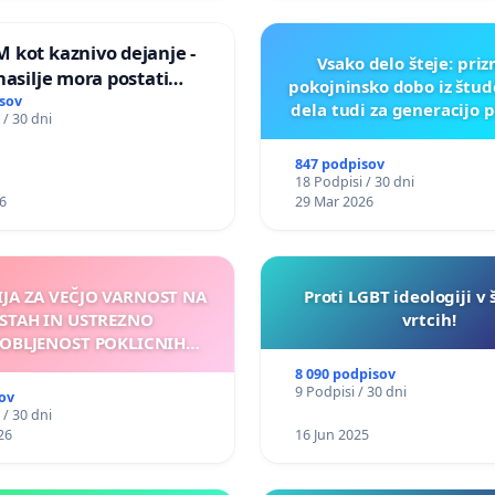
 kot kaznivo dejanje -
Vsako delo šteje: pri
nasilje mora postati
pokojninsko dobo iz štu
epoznano kot fizično
sov
dela tudi za generacijo 
 / 30 dni
847 podpisov
18 Podpisi / 30 dni
6
29 Mar 2026
IJA ZA VEČJO VARNOST NA
Proti LGBT ideologiji v 
STAH IN USTREZNO
vrtcih!
OBLJENOST POKLICNIH
VOZNIKOV
8 090 podpisov
9 Podpisi / 30 dni
ov
 / 30 dni
26
16 Jun 2025