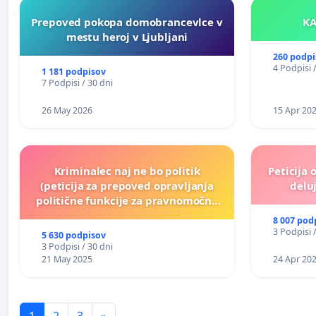
Prepoved pokopa domobrancevlce v
mestu heroj v Ljubljani
260 podpi
4 Podpisi 
1 181 podpisov
7 Podpisi / 30 dni
26 May 2026
15 Apr 20
Kriminalec naj ne bo politik
Peticija 
(peticija za prepoved opravljanja
deluj
politične funkcije za pravnomočno
obsojene politike)
8 007 pod
3 Podpisi 
5 630 podpisov
3 Podpisi / 30 dni
21 May 2025
24 Apr 20
1
2
3
»