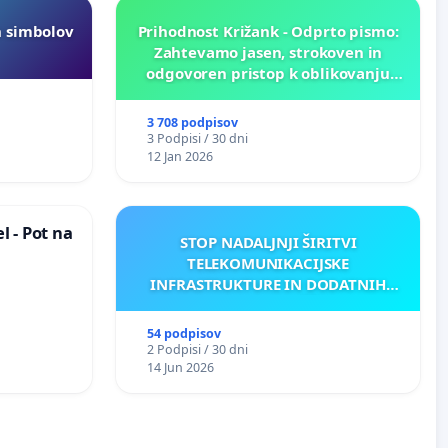
h simbolov
Prihodnost Križank - Odprto pismo:
Zahtevamo jasen, strokoven in
odgovoren pristop k oblikovanju
prihodnosti Križank!
3 708 podpisov
3 Podpisi / 30 dni
12 Jan 2026
 - Pot na
STOP NADALJNJI ŠIRITVI
TELEKOMUNIKACIJSKE
INFRASTRUKTURE IN DODATNIH
ANTEN V GRADIŠČAKU
54 podpisov
2 Podpisi / 30 dni
14 Jun 2026