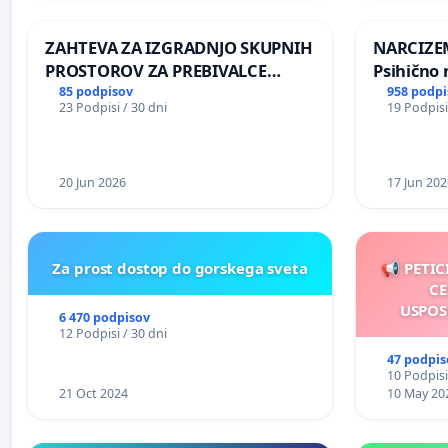
REPUBLIKE SLOVENIJE V MOSKVI
ZAHTEVA ZA IZGRADNJO SKUPNIH
NARCIZEM
PROSTOROV ZA PREBIVALCE
Psihično 
KRAJEVNE SKUPNOSTI
enako pr
85 podpisov
958 podpi
23 Podpisi / 30 dni
19 Podpisi
PRESTRANEK
nasilje
20 Jun 2026
17 Jun 202
Za prost dostop do gorskega sveta
📢 PETIC
CE
USPOS
6 470 podpisov
12 Podpisi / 30 dni
47 podpis
10 Podpisi
21 Oct 2024
10 May 20