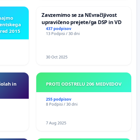
Zavzemimo se za NEvračljivost
znajmo
upravičeno prejete/ga DSP in VD
dentskega
437 podpisov
pred 2015
13 Podpisi / 30 dni
30 Oct 2025
šolah in
PROTI ODSTRELU 206 MEDVEDOV
255 podpisov
8 Podpisi / 30 dni
7 Aug 2025