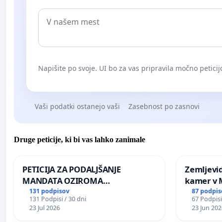
Napišite po svoje. UI bo za vas pripravila močno peticij
Vaši podatki ostanejo vaši
Zasebnost po zasnovi
Druge peticije, ki bi vas lahko zanimale
PETICIJA ZA PODALJŠANJE
Zemljevi
MANDATA OZIROMA
kamer v
ČIMPREJŠNJO PONOVNO
131 podpisov
87 podpis
131 Podpisi / 30 dni
67 Podpisi
NAPOTITEV GOSPODA BERNARDA
23 Jul 2026
23 Jun 202
ŠRAJNERJA NA VELEPOSLANIŠTVO