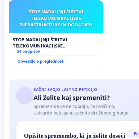
STOP NADALJNJI ŠIRITVI
TELEKOMUNIKACIJSKE
INFRASTRUKTURE IN DODATNIH
ANTEN V GRADIŠČAKU
STOP NADALJNJI ŠIRITVI
TELEKOMUNIKACIJSKE
INFRASTRUKTURE IN DODATNIH
54 podpisov
ANTEN V GRADIŠČAKU
Obvestilo o preglednosti
ZAČNI SVOJO LASTNO PETICIJO
Ali želite kaj spremeniti?
Spremembe se ne zgodijo, če molčimo.
Ustvarite peticijo in začnite družbeno gibanje.
Po
Opišite spremembo, ki jo želite doseči