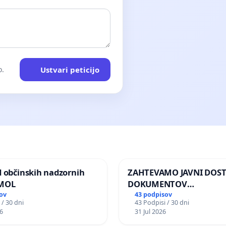
Ustvari peticijo
o.
d občinskih nadzornih
ZAHTEVAMO JAVNI DOS
 MOL
DOKUMENTOV
PARLAMENTARNIH
ov
43 podpisov
 / 30 dni
43 Podpisi / 30 dni
PREISKOVALNIH KOMISIJ
6
31 Jul 2026
ILEGALNI TRGOVINI Z O