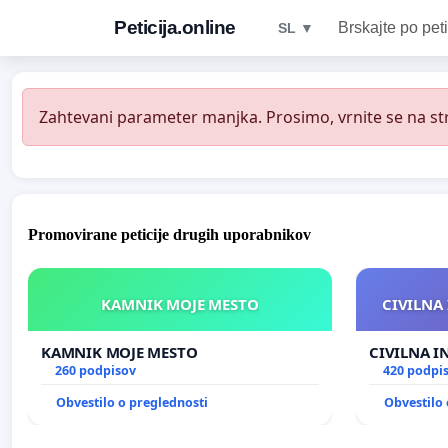
Peticija.online
Brskajte po peti
SL ▼
Zahtevani parameter manjka. Prosimo, vrnite se na str
Promovirane peticije drugih uporabnikov
KAMNIK MOJE MESTO
CIVILNA 
KAMNIK MOJE MESTO
CIVILNA I
260 podpisov
420 podpi
Obvestilo o preglednosti
Obvestilo 