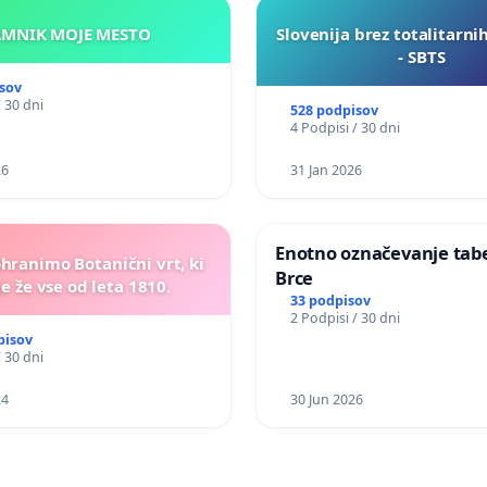
KAMNIK MOJE MESTO
Slovenija brez totalitarni
- SBTS
sov
/ 30 dni
528 podpisov
4 Podpisi / 30 dni
26
31 Jan 2026
Enotno označevanje tabel
ohranimo Botanični vrt, ki
Brce
e že vse od leta 1810.
33 podpisov
2 Podpisi / 30 dni
pisov
/ 30 dni
24
30 Jun 2026