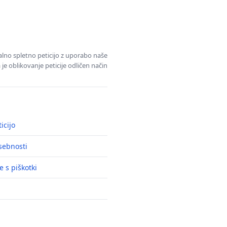
alno spletno peticijo z uporabo naše
je oblikovanje peticije odličen način
icijo
asebnosti
e s piškotki