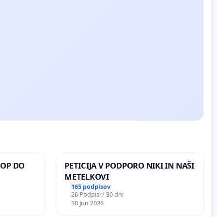
TOP DO
PETICIJA V PODPORO NIKI IN NAŠI
METELKOVI
165 podpisov
26 Podpisi / 30 dni
 O
30 Jun 2026
ROŽJEM