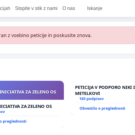
cijah
Stopite v stik z nami
O nas
Iskanje
an z vsebino peticije in poskusite znova.
PETICIJA V PODPORO NIKI 
INICIATIVA ZA ZELENO OS
METELKOVI
165 podpisov
NICIATIVA ZA ZELENO OS
Obvestilo o preglednosti
sov
o preglednosti