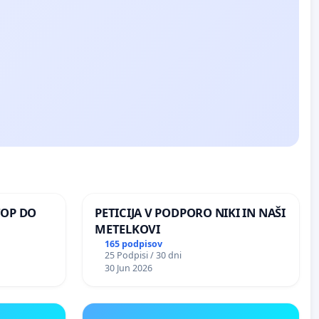
TOP DO
PETICIJA V PODPORO NIKI IN NAŠI
METELKOVI
165 podpisov
25 Podpisi / 30 dni
 O
30 Jun 2026
ROŽJEM