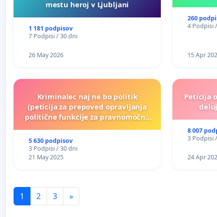
mestu heroj v Ljubljani
260 podpi
4 Podpisi 
1 181 podpisov
7 Podpisi / 30 dni
26 May 2026
15 Apr 20
Kriminalec naj ne bo politik
Peticija 
(peticija za prepoved opravljanja
deluj
politične funkcije za pravnomočno
obsojene politike)
8 007 pod
3 Podpisi 
5 630 podpisov
3 Podpisi / 30 dni
21 May 2025
24 Apr 20
1
2
3
»