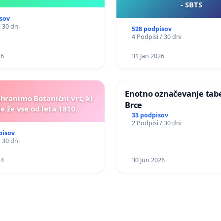
- SBTS
sov
/ 30 dni
528 podpisov
4 Podpisi / 30 dni
26
31 Jan 2026
Enotno označevanje tabel
ohranimo Botanični vrt, ki
Brce
e že vse od leta 1810.
33 podpisov
2 Podpisi / 30 dni
pisov
/ 30 dni
24
30 Jun 2026