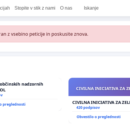
cijah
Stopite v stik z nami
O nas
Iskanje
an z vsebino peticije in poskusite znova.
občinskih nadzornih
CIVILNA INICIATIVA ZA 
MOL
ov
CIVILNA INICIATIVA ZA ZE
o preglednosti
420 podpisov
Obvestilo o preglednosti