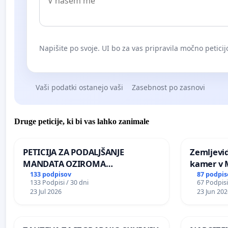
Napišite po svoje. UI bo za vas pripravila močno peticij
Vaši podatki ostanejo vaši
Zasebnost po zasnovi
Druge peticije, ki bi vas lahko zanimale
PETICIJA ZA PODALJŠANJE
Zemljevi
MANDATA OZIROMA
kamer v
ČIMPREJŠNJO PONOVNO
133 podpisov
87 podpis
133 Podpisi / 30 dni
67 Podpisi
NAPOTITEV GOSPODA BERNARDA
23 Jul 2026
23 Jun 202
ŠRAJNERJA NA VELEPOSLANIŠTVO
REPUBLIKE SLOVENIJE V MOSKVI