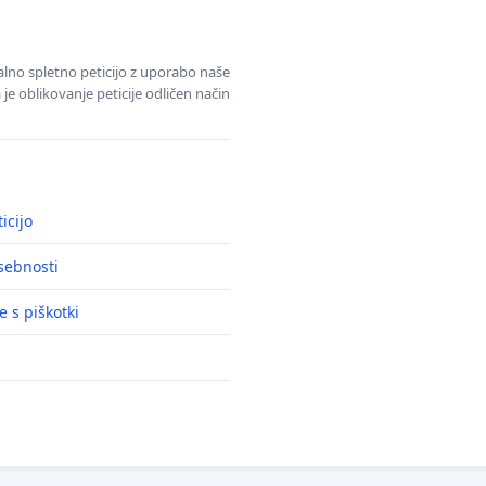
alno spletno peticijo z uporabo naše
je oblikovanje peticije odličen način
icijo
asebnosti
e s piškotki