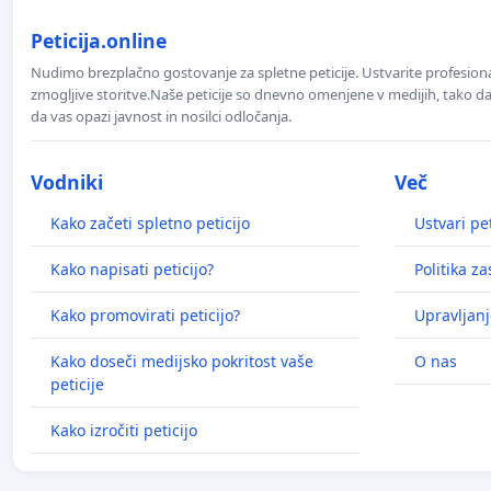
Peticija.online
Nudimo brezplačno gostovanje za spletne peticije. Ustvarite profesion
zmogljive storitve.Naše peticije so dnevno omenjene v medijih, tako da 
da vas opazi javnost in nosilci odločanja.
Vodniki
Več
Kako začeti spletno peticijo
Ustvari pet
Kako napisati peticijo?
Politika z
Kako promovirati peticijo?
Upravljanj
Kako doseči medijsko pokritost vaše
O nas
peticije
Kako izročiti peticijo