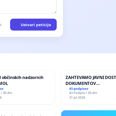
Ustvari peticijo
o.
d občinskih nadzornih
ZAHTEVAMO JAVNI DOS
 MOL
DOKUMENTOV
PARLAMENTARNIH
ov
43 podpisov
 / 30 dni
43 Podpisi / 30 dni
PREISKOVALNIH KOMISIJ
6
31 Jul 2026
ILEGALNI TRGOVINI Z O