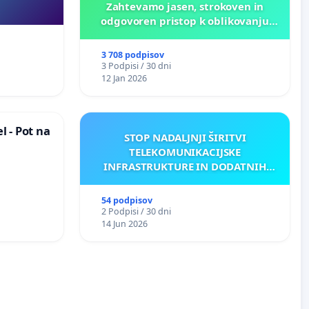
Zahtevamo jasen, strokoven in
odgovoren pristop k oblikovanju
prihodnosti Križank!
3 708 podpisov
3 Podpisi / 30 dni
12 Jan 2026
 - Pot na
STOP NADALJNJI ŠIRITVI
TELEKOMUNIKACIJSKE
INFRASTRUKTURE IN DODATNIH
ANTEN V GRADIŠČAKU
54 podpisov
2 Podpisi / 30 dni
14 Jun 2026