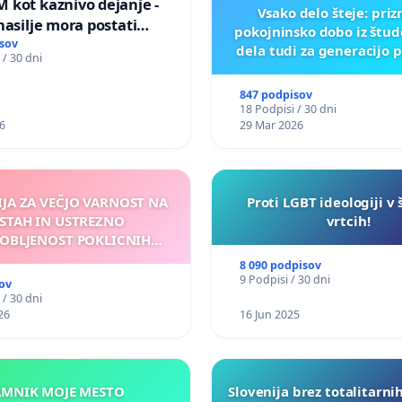
 kot kaznivo dejanje -
Vsako delo šteje: pri
nasilje mora postati
pokojninsko dobo iz štu
epoznano kot fizično
sov
dela tudi za generacijo 
 / 30 dni
847 podpisov
18 Podpisi / 30 dni
6
29 Mar 2026
IJA ZA VEČJO VARNOST NA
Proti LGBT ideologiji v 
STAH IN USTREZNO
vrtcih!
OBLJENOST POKLICNIH
VOZNIKOV
8 090 podpisov
9 Podpisi / 30 dni
ov
 / 30 dni
26
16 Jun 2025
KAMNIK MOJE MESTO
Slovenija brez totalitarni