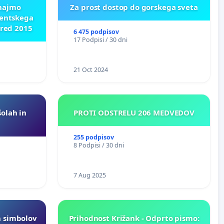
znajmo
Za prost dostop do gorskega sveta
dentskega
pred 2015
6 475 podpisov
17 Podpisi / 30 dni
21 Oct 2024
šolah in
PROTI ODSTRELU 206 MEDVEDOV
255 podpisov
8 Podpisi / 30 dni
7 Aug 2025
h simbolov
Prihodnost Križank - Odprto pismo: