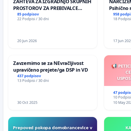
ZAHTEVA ZA IZGRADNJO SKUPNIH
NARCIZEM
PROSTOROV ZA PREBIVALCE
Psihično 
KRAJEVNE SKUPNOSTI
enako pr
85 podpisov
958 podpi
22 Podpisi / 30 dni
18 Podpisi
PRESTRANEK
nasilje
20 Jun 2026
17 Jun 202
Zavzemimo se za NEvračljivost
📢 PETIC
upravičeno prejete/ga DSP in VD
CE
437 podpisov
USPOS
13 Podpisi / 30 dni
47 podpis
10 Podpisi
30 Oct 2025
10 May 20
Prepoved pokopa domobrancevlce v