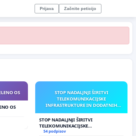
Prijava
Začnite peticijo
ZELENO OS
STOP NADALJNJI ŠIRITVI
TELEKOMUNIKACIJSKE
INFRASTRUKTURE IN DODATNIH
LENO OS
ANTEN V GRADIŠČAKU
STOP NADALJNJI ŠIRITVI
TELEKOMUNIKACIJSKE
INFRASTRUKTURE IN DODATNIH
54 podpisov