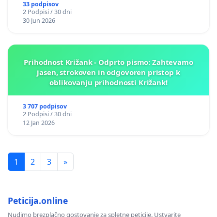
33 podpisov
2 Podpisi / 30 dni
30 Jun 2026
Prihodnost Križank - Odprto pismo: Zahtevamo
jasen, strokoven in odgovoren pristop k
oblikovanju prihodnosti Križank!
3 707 podpisov
2 Podpisi / 30 dni
12 Jan 2026
1
2
3
»
Peticija.online
Nudimo brezplačno gostovanje za spletne peticije. Ustvarite