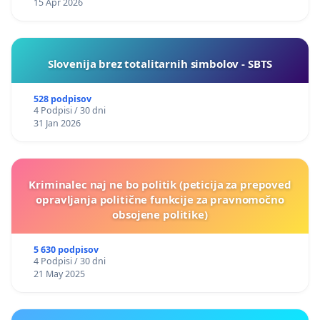
15 Apr 2026
Slovenija brez totalitarnih simbolov - SBTS
528 podpisov
4 Podpisi / 30 dni
31 Jan 2026
Kriminalec naj ne bo politik (peticija za prepoved
opravljanja politične funkcije za pravnomočno
obsojene politike)
5 630 podpisov
4 Podpisi / 30 dni
21 May 2025