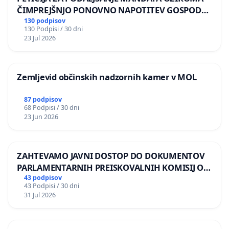
ČIMPREJŠNJO PONOVNO NAPOTITEV GOSPODA
BERNARDA ŠRAJNERJA NA VELEPOSLANIŠTVO
130 podpisov
130 Podpisi / 30 dni
REPUBLIKE SLOVENIJE V MOSKVI
23 Jul 2026
Zemljevid občinskih nadzornih kamer v MOL
87 podpisov
68 Podpisi / 30 dni
23 Jun 2026
ZAHTEVAMO JAVNI DOSTOP DO DOKUMENTOV
PARLAMENTARNIH PREISKOVALNIH KOMISIJ O
ILEGALNI TRGOVINI Z OROŽJEM
43 podpisov
43 Podpisi / 30 dni
31 Jul 2026