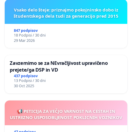
Vsako delo šteje: priznajmo pokojninsko dobo iz
študentskega dela tudi za generacijo pred 2015
847 podpisov
18 Podpisi / 30 dni
29 Mar 2026
Zavzemimo se za NEvračljivost upravičeno
prejete/ga DSP in VD
437 podpisov
13 Podpisi / 30 dni
30 Oct 2025
📢 PETICIJA ZA VEČJO VARNOST NA CESTAH IN
USTREZNO USPOSOBLJENOST POKLICNIH VOZNIKOV
47 podpisov