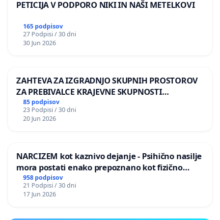
PETICIJA V PODPORO NIKI IN NAŠI METELKOVI
165 podpisov
27 Podpisi / 30 dni
30 Jun 2026
ZAHTEVA ZA IZGRADNJO SKUPNIH PROSTOROV
ZA PREBIVALCE KRAJEVNE SKUPNOSTI
PRESTRANEK
85 podpisov
23 Podpisi / 30 dni
20 Jun 2026
NARCIZEM kot kaznivo dejanje - Psihično nasilje
mora postati enako prepoznano kot fizično
nasilje
958 podpisov
21 Podpisi / 30 dni
17 Jun 2026