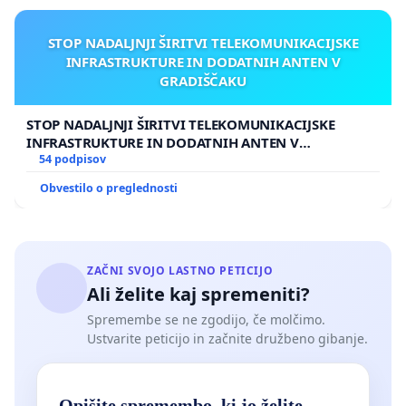
STOP NADALJNJI ŠIRITVI TELEKOMUNIKACIJSKE
INFRASTRUKTURE IN DODATNIH ANTEN V
GRADIŠČAKU
STOP NADALJNJI ŠIRITVI TELEKOMUNIKACIJSKE
INFRASTRUKTURE IN DODATNIH ANTEN V
GRADIŠČAKU
54 podpisov
Obvestilo o preglednosti
ZAČNI SVOJO LASTNO PETICIJO
Ali želite kaj spremeniti?
Spremembe se ne zgodijo, če molčimo.
Ustvarite peticijo in začnite družbeno gibanje.
Opišite spremembo, ki jo želite