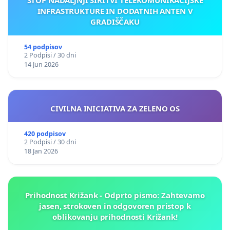
INFRASTRUKTURE IN DODATNIH ANTEN V
GRADIŠČAKU
54 podpisov
2 Podpisi / 30 dni
14 Jun 2026
CIVILNA INICIATIVA ZA ZELENO OS
420 podpisov
2 Podpisi / 30 dni
18 Jan 2026
Prihodnost Križank - Odprto pismo: Zahtevamo
jasen, strokoven in odgovoren pristop k
oblikovanju prihodnosti Križank!