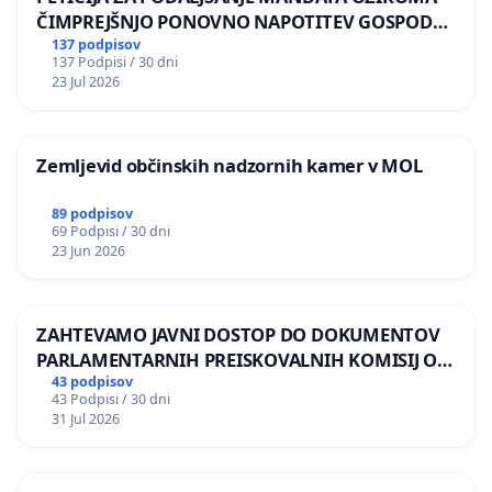
ČIMPREJŠNJO PONOVNO NAPOTITEV GOSPODA
BERNARDA ŠRAJNERJA NA VELEPOSLANIŠTVO
137 podpisov
137 Podpisi / 30 dni
REPUBLIKE SLOVENIJE V MOSKVI
23 Jul 2026
Zemljevid občinskih nadzornih kamer v MOL
89 podpisov
69 Podpisi / 30 dni
23 Jun 2026
ZAHTEVAMO JAVNI DOSTOP DO DOKUMENTOV
PARLAMENTARNIH PREISKOVALNIH KOMISIJ O
ILEGALNI TRGOVINI Z OROŽJEM
43 podpisov
43 Podpisi / 30 dni
31 Jul 2026