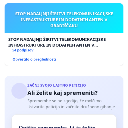
STOP NADALJNJI ŠIRITVI TELEKOMUNIKACIJSKE
INFRASTRUKTURE IN DODATNIH ANTEN V
GRADIŠČAKU
STOP NADALJNJI ŠIRITVI TELEKOMUNIKACIJSKE
INFRASTRUKTURE IN DODATNIH ANTEN V
GRADIŠČAKU
54 podpisov
Obvestilo o preglednosti
ZAČNI SVOJO LASTNO PETICIJO
Ali želite kaj spremeniti?
Spremembe se ne zgodijo, če molčimo.
Ustvarite peticijo in začnite družbeno gibanje.
Opišite spremembo, ki jo želite