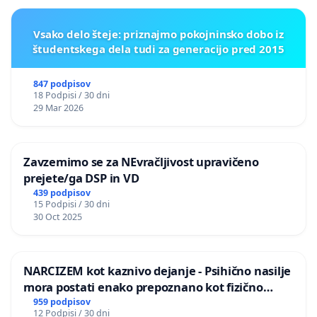
Vsako delo šteje: priznajmo pokojninsko dobo iz
študentskega dela tudi za generacijo pred 2015
847 podpisov
18 Podpisi / 30 dni
29 Mar 2026
Zavzemimo se za NEvračljivost upravičeno
prejete/ga DSP in VD
439 podpisov
15 Podpisi / 30 dni
30 Oct 2025
NARCIZEM kot kaznivo dejanje - Psihično nasilje
mora postati enako prepoznano kot fizično
nasilje
959 podpisov
12 Podpisi / 30 dni