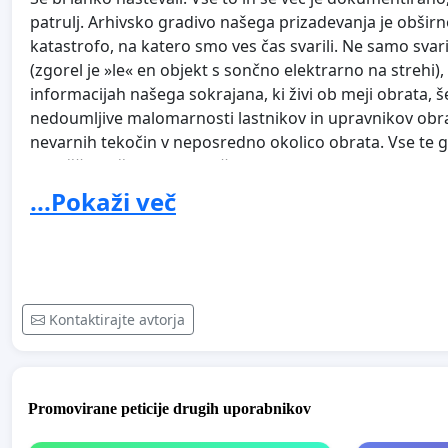
patrulj. Arhivsko gradivo našega prizadevanja je obširno
katastrofo, na katero smo ves čas svarili. Ne samo svar
(zgorel je »le« en objekt s sončno elektrarno na strehi),
informacijah našega sokrajana, ki živi ob meji obrata, š
nedoumljive malomarnosti lastnikov in upravnikov obrat
nevarnih tekočin v neposredno okolico obrata. Vse te g
obveščali inšpekcije (različnih pristojnosti), pristojna m
opravil svojega dela! V tožbi, ki se pripravlja, bomo n
...Pokaži več
bo ušel roki pravice. Vztrajali bomo do zadnje instance
Lafarge, čeprav bo pot dolga. Dovolj je bilo naše polit
črki zakona, ki pa nam ni prineslo rezultata, saj se nasp
zakonov ne drži. Verjeli smo v sodelovanje z vladnimi slu
nedelovanjem državljanom Republike Slovenije povzroč
Kontaktirajte avtorja
odvzele ustavno pravico do čistega okolja in zdravega ž
Nikoli nismo uradno nasprotovali prisotnosti obrata v
sanacijo bivše opekarne ter izgradnjo sodobnega centr
Promovirane peticije drugih uporabnikov
pogled ugleden, urejen po strogih smernicah, opremljen 
zahtevajo direktive) in svoji občutljivi okolici popol