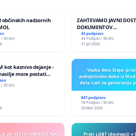
d občinskih nadzornih
ZAHTEVAMO JAVNI DOS
 MOL
DOKUMENTOV
PARLAMENTARNIH
ov
43 podpisov
 / 30 dni
43 Podpisi / 30 dni
PREISKOVALNIH KOMISIJ
6
31 Jul 2026
ILEGALNI TRGOVINI Z O
 kot kaznivo dejanje -
Vsako delo šteje: pri
nasilje mora postati
pokojninsko dobo iz štu
epoznano kot fizično
sov
dela tudi za generacijo 
 / 30 dni
847 podpisov
18 Podpisi / 30 dni
6
29 Mar 2026
IJA ZA VEČJO VARNOST NA
Proti LGBT ideologiji v 