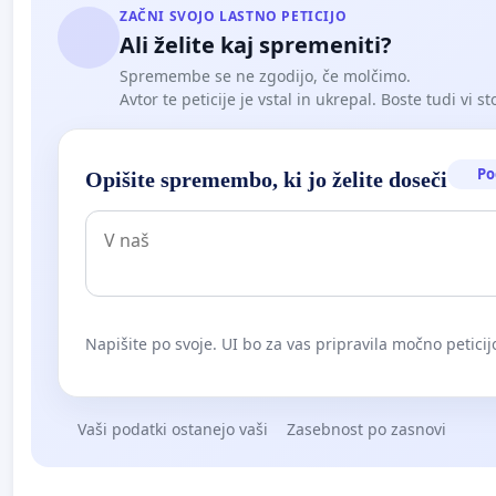
in predelovanja niti nenevarnih, kaj šele nevarnih 
ZAČNI SVOJO LASTNO PETICIJO
Ali želite kaj spremeniti?
V kolikor se zgoraj uresničene točke ne uresničijo, in to
Spremembe se ne zgodijo, če molčimo.
večjih sprememb (postavili bodo le nekaj šotorov in obnov
Avtor te peticije je vstal in ukrepal. Boste tudi vi st
združba dovolj), kar bo posmeh pravni državi in zelo 
smo krajani s prve roke izvedeli, da direktor zaposlenim
lastnik govori tudi v javnih medijih o nadaljevanju oz. p
Po
Opišite spremembo, ki jo želite doseči
počnejo karkoli, zelo diši!
L J U D J E , P O D P I S U J T E P E T I C I J O I N J O D E
Naše lastno življenjsko okolje je SAMO v naših rokah.
Napišite po svoje. UI bo za vas pripravila močno peticij
Vaši podatki ostanejo vaši
Zasebnost po zasnovi