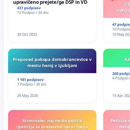
upravičeno prejete/ga DSP in VD
CE
437 podpisov
USPOS
13 Podpisi / 30 dni
47 podpis
10 Podpisi
30 Oct 2025
10 May 20
Prepoved pokopa domobrancevlce v
mestu heroj v Ljubljani
260 podpi
4 Podpisi 
1 181 podpisov
7 Podpisi / 30 dni
26 May 2026
15 Apr 20
Kriminalec naj ne bo politik
Peticija 
(peticija za prepoved opravljanja
deluj