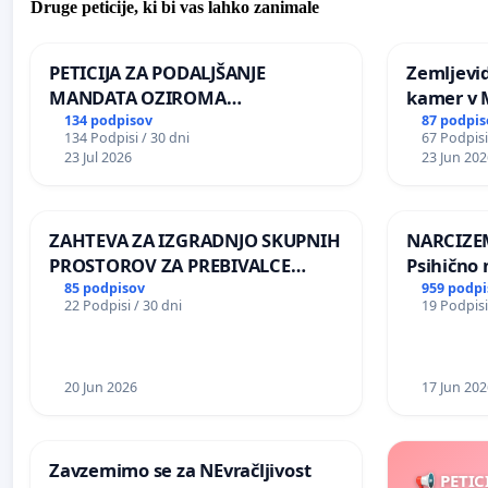
Druge peticije, ki bi vas lahko zanimale
PETICIJA ZA PODALJŠANJE
Zemljevi
MANDATA OZIROMA
kamer v
ČIMPREJŠNJO PONOVNO
134 podpisov
87 podpis
134 Podpisi / 30 dni
67 Podpisi
NAPOTITEV GOSPODA BERNARDA
23 Jul 2026
23 Jun 202
ŠRAJNERJA NA VELEPOSLANIŠTVO
REPUBLIKE SLOVENIJE V MOSKVI
ZAHTEVA ZA IZGRADNJO SKUPNIH
NARCIZEM
PROSTOROV ZA PREBIVALCE
Psihično 
KRAJEVNE SKUPNOSTI
enako pr
85 podpisov
959 podpi
22 Podpisi / 30 dni
19 Podpisi
PRESTRANEK
nasilje
20 Jun 2026
17 Jun 202
Zavzemimo se za NEvračljivost
📢 PETIC