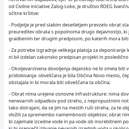
od Civilne iniciative Zalog-Loke, je društvo RDEG Ivan
očitne kršitve:
- Podjetje je pred slabim desetletjem prevzelo obrat sta
preureditev obrata s popolnoma drugo dejavnostjo, ki je
gradbenim ter drugim predpisom, po katerih mora biti 
- Za potrebe izgradnje velikega platoja za deponiranje 
ni bil izdelan zakonsko predpisan projekt in posledično
- Okoljevarstvena dovoljenja dejansko ne bi smela biti v
pridobivanja: obveščana je bila Občina Novo mesto, čepra
obstajala in bi morala biti obveščana ta občina;
- Obrat nima urejene osnovne infrastrukture: nima dovo
nenevarnih odpadkov pod streho, z nepropustnimi notra
tako dotrajani, da se jim na mestih ruši streha, za te ob
vložili za spremembo namembnosti objektov; obrat nima
bi zajemale izcedne vode in pa vode ob morebitnem požar
ki bi preprečil izlivanje nevarnih izcednih voda v okol