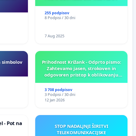
255 podpisov
8 Podpisi / 30 dni
7 Aug 2025
h simbolov
Prihodnost Križank - Odprto pismo:
Zahtevamo jasen, strokoven in
odgovoren pristop k oblikovanju
prihodnosti Križank!
3 708 podpisov
3 Podpisi / 30 dni
12 Jan 2026
 - Pot na
STOP NADALJNJI ŠIRITVI
TELEKOMUNIKACIJSKE