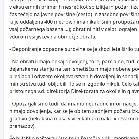
v ekstremnih primerih nesreč kot so izlitja in požari (
čas tečejo na javne površine (cesto) in zasebne površine
ki je oddaljena 400 metrov; nima nikakršnih protipožar
vsaj požarnega bazena …); obrat ni niti v celoti ograje
vdorom vsiljivcev na območje obrata;
- Deponiranje odpadne surovine se je skozi leta širilo t
- Na obratu imajo nekaj dovoljenj, torej parcialno, tudi 
dejanskemu stanju na tem smetišču nimajo nobene pod
predlagali odvzem okoljevarstvenih dovoljenj in sanac
ministrstvu tudi obljubili. To se ni zgodilo nikoli. Celo 
pristojnega v.d. direktorja Direktorata za okolje in glav
- Opozarjali smo tudi, da imamo neuradne informacije, 
nimajo dovoljenja, kar se je ob tem zadnjem požaru izk
gradivo (nekakšna masa v vrečkah z oznako »nevarni od
premazov).
Še bi lahko naštevali. Vse to in še več je dokumentirano