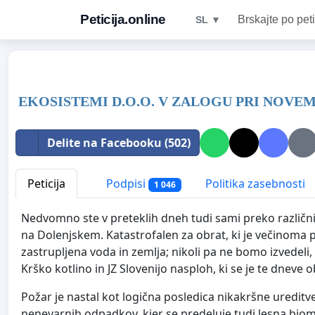
Peticija.online
Brskajte po peti
SL ▼
EKOSISTEMI D.O.O. V ZALOGU PRI NOVE
Delite na Facebooku (502)
Peticija
Podpisi
Politika zasebnosti
1 046
Nedvomno ste v preteklih dneh tudi sami preko različnih
na Dolenjskem. Katastrofalen za obrat, ki je večinoma po
zastrupljena voda in zemlja; nikoli pa ne bomo izvedeli,
Krško kotlino in JZ Slovenijo nasploh, ki se je te dneve 
Požar je nastal kot logična posledica nikakršne ureditve
nenevarnih odpadkov, kjer se predeluje tudi lesna biom