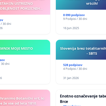
STAH IN USTREZNO
vrtcih!
OBLJENOST POKLICNIH
VOZNIKOV
8 090 podpisov
9 Podpisi / 30 dni
ov
 / 30 dni
26
16 Jun 2025
KAMNIK MOJE MESTO
Slovenija brez totalitarni
- SBTS
sov
/ 30 dni
528 podpisov
4 Podpisi / 30 dni
26
31 Jan 2026
Enotno označevanje tabel
ohranimo Botanični vrt, ki
Brce
e že vse od leta 1810.