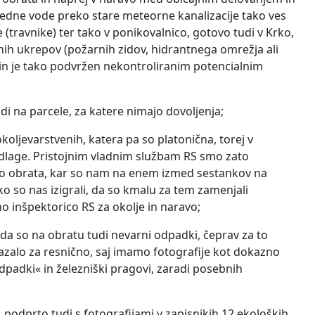
izcedne vode preko stare meteorne kanalizacije tako ves
 (travnike) ter tako v ponikovalnico, gotovo tudi v Krko,
nih ukrepov (požarnih zidov, hidrantnega omrežja ali
n in je tako podvržen nekontroliranim potencialnim
udi na parcele, za katere nimajo dovoljenja;
okoljevarstvenih, katera pa so platonična, torej v
lage. Pristojnim vladnim službam RS smo zato
ijo obrata, kar so nam na enem izmed sestankov na
tako so nas izigrali, da so kmalu za tem zamenjali
no inšpektorico RS za okolje in naravo;
da so na obratu tudi nevarni odpadki, čeprav za to
azalo za resnično, saj imamo fotografije kot dokazno
padki« in železniški pragovi, zaradi posebnih
, podprto tudi s fotografijami v zapisnikih 12 ekoloških