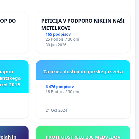
TOP DO
PETICIJA V PODPORO NIKI IN NAŠI
METELKOVI
165 podpisov
25 Podpisi / 30 dni
 O
30 Jun 2026
ROŽJEM
znajmo
Za prost dostop do gorskega sveta
dentskega
pred 2015
6 476 podpisov
18 Podpisi / 30 dni
21 Oct 2024
šolah in
PROTI ODSTRELU 206 MEDVEDOV