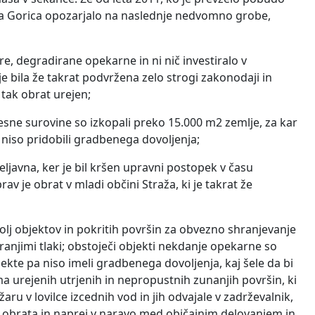
čna Gorica opozarjalo na naslednje nedvomno grobe,
re, degradirane opekarne in ni nič investiralo v
 bila že takrat podvržena zelo strogi zakonodaji in
tak obrat urejen;
lesne surovine so izkopali preko 15.000 m2 zemlje, za kar
 niso pridobili gradbenega dovoljenja;
eljavna, ker je bil kršen upravni postopek v času
v je obrat v mladi občini Straža, ki je takrat že
lj objektov in pokritih površin za obvezno shranjevanje
njimi tlaki; obstoječi objekti nekdanje opekarne so
jekte pa niso imeli gradbenega dovoljenja, kaj šele da bi
 urejenih utrjenih in nepropustnih zunanjih površin, ki
u v lovilce izcednih vod in jih odvajale v zadrževalnik,
ico obrata in naprej v naravo med običajnim delovanjem in