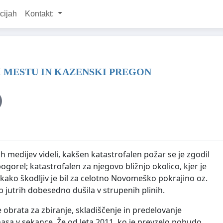
cijah
Kontakt:
M MESTU IN KAZENSKI PREGON
 medijev videli, kakšen katastrofalen požar se je zgodil
gorel; katastrofalen za njegovo bližnjo okolico, kjer je
 kako škodljiv je bil za celotno Novomeško pokrajino oz.
ob jutrih dobesedno dušila v strupenih plinih.
 obrata za zbiranje, skladiščenje in predelovanje
asa v sekance. Že od leta 2011, ko je prevzelo pobudo