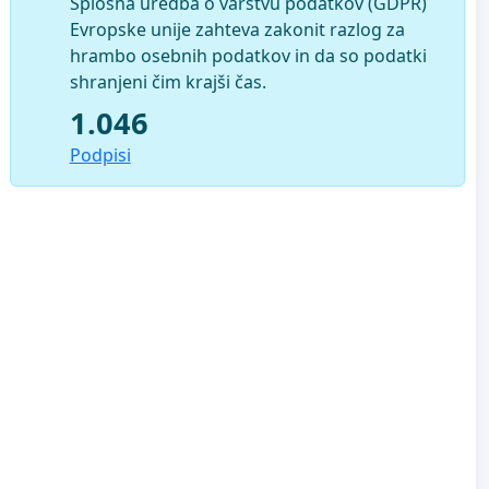
Splošna uredba o varstvu podatkov (GDPR)
Evropske unije zahteva zakonit razlog za
hrambo osebnih podatkov in da so podatki
shranjeni čim krajši čas.
1.046
Podpisi