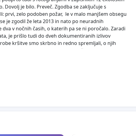
. Dovolj je bilo. Preveč. Zgodba se zaključuje s
ili: prvi, zelo podoben požar, le v malo manjšem obsegu
 se je zgodil že leta 2013 in nato po neuradnih
e dva v nočnih časih, o katerih pa se ni poročalo. Zaradi
a, je prišlo tudi do dveh dokumentiranih izlivov
robe kršitve smo skrbno in redno spremljali, o njih
inistrstva, do kabineta Vlade RS. Nihče od pristojnih ni
a osebno odgovornost poklicali vse odgovorne in nihče ne
 na Evropskem sodišču in uspeli, tako kot v primeru
ične korektnosti, diplomacije in doslednega delovanja po
rotni breg, kjer so bile do zdaj tudi vladne službe,
žbami, pa so te očitno v službi kapitala in so s svojim
ile obsežno okoljsko škodo in jim tako dokončno
ivljenja.
 našem kraju. Zahtevali smo le strokovno in dokončno
a za predelovanje nenevarnih odpadkov, ki bo že na prvi
z najnovejšo in najčistejšo tehnologijo (kot to
noma nenevaren (NATURA 2000 – obsežno območje v Zaloški