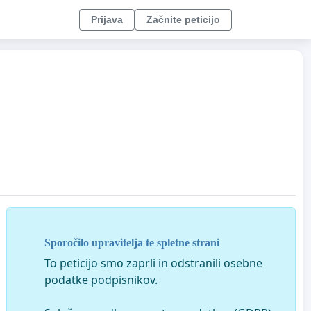
Prijava
Začnite peticijo
Sporočilo upravitelja te spletne strani
To peticijo smo zaprli in odstranili osebne
podatke podpisnikov.