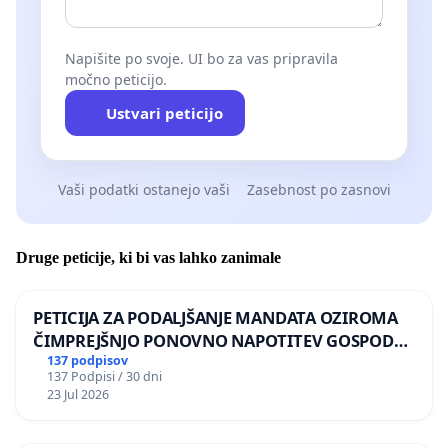
Napišite po svoje. UI bo za vas pripravila
močno peticijo.
Ustvari peticijo
Vaši podatki ostanejo vaši
Zasebnost po zasnovi
Druge peticije, ki bi vas lahko zanimale
PETICIJA ZA PODALJŠANJE MANDATA OZIROMA
ČIMPREJŠNJO PONOVNO NAPOTITEV GOSPODA
BERNARDA ŠRAJNERJA NA VELEPOSLANIŠTVO
137 podpisov
137 Podpisi / 30 dni
REPUBLIKE SLOVENIJE V MOSKVI
23 Jul 2026