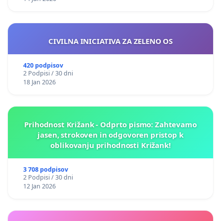
CIVILNA INICIATIVA ZA ZELENO OS
420 podpisov
2 Podpisi / 30 dni
18 Jan 2026
Prihodnost Križank - Odprto pismo: Zahtevamo
jasen, strokoven in odgovoren pristop k
oblikovanju prihodnosti Križank!
3 708 podpisov
2 Podpisi / 30 dni
12 Jan 2026