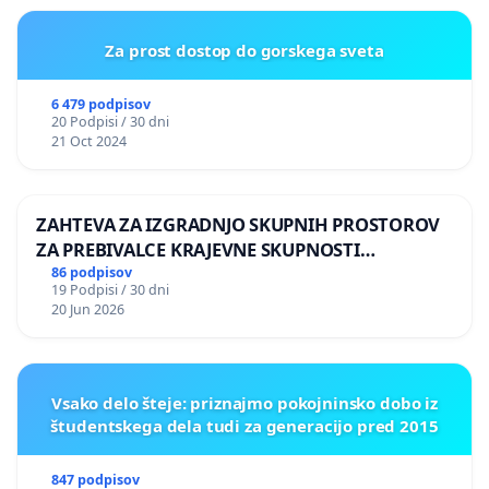
Za prost dostop do gorskega sveta
6 479 podpisov
20 Podpisi / 30 dni
21 Oct 2024
ZAHTEVA ZA IZGRADNJO SKUPNIH PROSTOROV
ZA PREBIVALCE KRAJEVNE SKUPNOSTI
PRESTRANEK
86 podpisov
19 Podpisi / 30 dni
20 Jun 2026
Vsako delo šteje: priznajmo pokojninsko dobo iz
študentskega dela tudi za generacijo pred 2015
847 podpisov