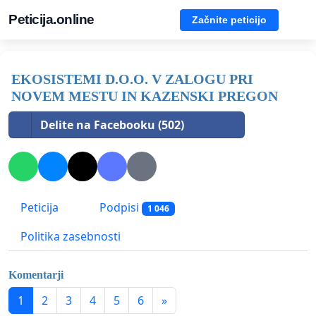
Peticija.online
Začnite peticijo
EKOSISTEMI D.O.O. V ZALOGU PRI
NOVEM MESTU IN KAZENSKI PREGON
Delite na Facebooku (502)
Peticija
Podpisi
1 046
Politika zasebnosti
Komentarji
1
2
3
4
5
6
»