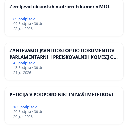
Zemljevid občinskih nadzornih kamer v MOL
89 podpisov
69 Podpisi / 30 dni
23 Jun 2026
ZAHTEVAMO JAVNI DOSTOP DO DOKUMENTOV
PARLAMENTARNIH PREISKOVALNIH KOMISIJ O
ILEGALNI TRGOVINI Z OROŽJEM
43 podpisov
43 Podpisi / 30 dni
31 Jul 2026
PETICIJA V PODPORO NIKI IN NAŠI METELKOVI
165 podpisov
20 Podpisi / 30 dni
30 Jun 2026