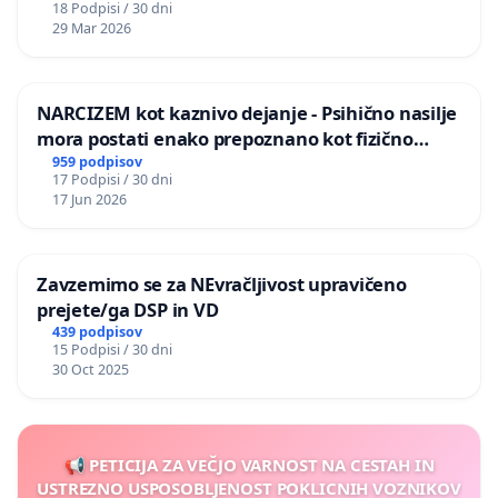
18 Podpisi / 30 dni
29 Mar 2026
NARCIZEM kot kaznivo dejanje - Psihično nasilje
mora postati enako prepoznano kot fizično
nasilje
959 podpisov
17 Podpisi / 30 dni
17 Jun 2026
Zavzemimo se za NEvračljivost upravičeno
prejete/ga DSP in VD
439 podpisov
15 Podpisi / 30 dni
30 Oct 2025
📢 PETICIJA ZA VEČJO VARNOST NA CESTAH IN
USTREZNO USPOSOBLJENOST POKLICNIH VOZNIKOV