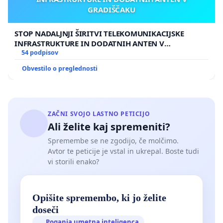
GRADIŠČAKU
STOP NADALJNJI ŠIRITVI TELEKOMUNIKACIJSKE
INFRASTRUKTURE IN DODATNIH ANTEN V
GRADIŠČAKU
54 podpisov
Obvestilo o preglednosti
ZAČNI SVOJO LASTNO PETICIJO
Ali želite kaj spremeniti?
Spremembe se ne zgodijo, če molčimo.
Avtor te peticije je vstal in ukrepal. Boste tudi
vi storili enako?
Opišite spremembo, ki jo želite
doseči
Poganja umetna inteligenca