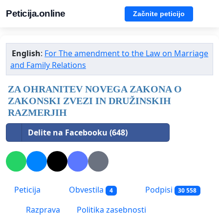
Peticija.online
Začnite peticijo
English
:
For The amendment to the Law on Marriage
and Family Relations
ZA OHRANITEV NOVEGA ZAKONA O
ZAKONSKI ZVEZI IN DRUŽINSKIH
RAZMERJIH
Delite na Facebooku (648)
Peticija
Obvestila
Podpisi
4
30 558
Razprava
Politika zasebnosti