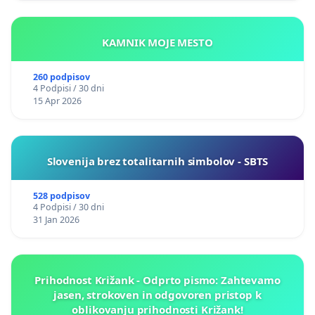
KAMNIK MOJE MESTO
260 podpisov
4 Podpisi / 30 dni
15 Apr 2026
Slovenija brez totalitarnih simbolov - SBTS
528 podpisov
4 Podpisi / 30 dni
31 Jan 2026
Prihodnost Križank - Odprto pismo: Zahtevamo
jasen, strokoven in odgovoren pristop k
oblikovanju prihodnosti Križank!