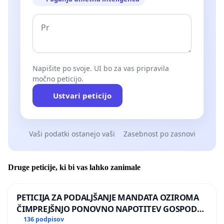
Napišite po svoje. UI bo za vas pripravila
močno peticijo.
Ustvari peticijo
Vaši podatki ostanejo vaši
Zasebnost po zasnovi
Druge peticije, ki bi vas lahko zanimale
PETICIJA ZA PODALJŠANJE MANDATA OZIROMA
ČIMPREJŠNJO PONOVNO NAPOTITEV GOSPODA
BERNARDA ŠRAJNERJA NA VELEPOSLANIŠTVO
136 podpisov