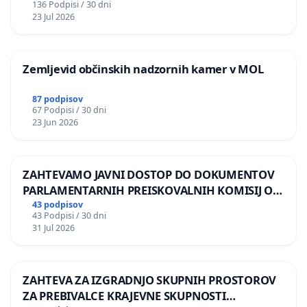
136 Podpisi / 30 dni
REPUBLIKE SLOVENIJE V MOSKVI
23 Jul 2026
Zemljevid občinskih nadzornih kamer v MOL
87 podpisov
67 Podpisi / 30 dni
23 Jun 2026
ZAHTEVAMO JAVNI DOSTOP DO DOKUMENTOV
PARLAMENTARNIH PREISKOVALNIH KOMISIJ O
ILEGALNI TRGOVINI Z OROŽJEM
43 podpisov
43 Podpisi / 30 dni
31 Jul 2026
ZAHTEVA ZA IZGRADNJO SKUPNIH PROSTOROV
ZA PREBIVALCE KRAJEVNE SKUPNOSTI