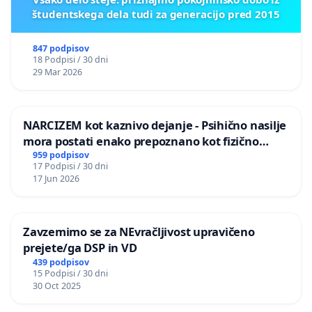
študentskega dela tudi za generacijo pred 2015
847 podpisov
18 Podpisi / 30 dni
29 Mar 2026
NARCIZEM kot kaznivo dejanje - Psihično nasilje
mora postati enako prepoznano kot fizično
nasilje
959 podpisov
17 Podpisi / 30 dni
17 Jun 2026
Zavzemimo se za NEvračljivost upravičeno
prejete/ga DSP in VD
439 podpisov
15 Podpisi / 30 dni
30 Oct 2025