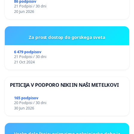
PRESTRANEK
86 podpisov
21 Podpisi / 30 dni
20 Jun 2026
Za prost dostop do gorskega sveta
6 479 podpisov
21 Podpisi / 30 dni
21 Oct 2024
PETICIJA V PODPORO NIKI IN NAŠI METELKOVI
165 podpisov
20 Podpisi / 30 dni
30 Jun 2026
Vsako delo šteje: priznajmo pokojninsko dobo iz