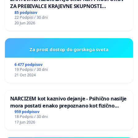
ZA PREBIVALCE KRAJEVNE SKUPNOSTI
PRESTRANEK
85 podpisov
22 Podpisi / 30 dni
20 Jun 2026
Za prost dostop do gorskega sveta
6 477 podpisov
19 Podpisi / 30 dni
21 Oct 2024
NARCIZEM kot kaznivo dejanje - Psihično nasilje
mora postati enako prepoznano kot fizično
nasilje
959 podpisov
18 Podpisi / 30 dni
17 Jun 2026