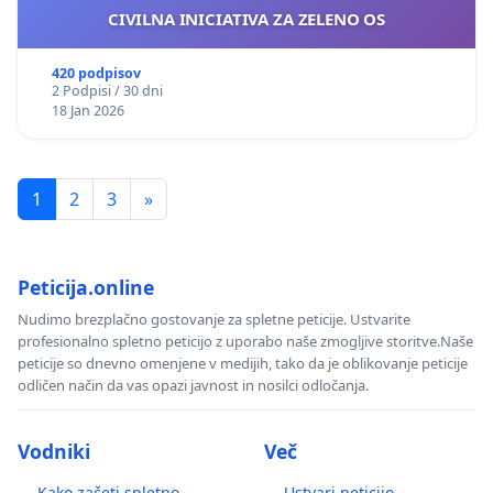
CIVILNA INICIATIVA ZA ZELENO OS
420 podpisov
2 Podpisi / 30 dni
18 Jan 2026
1
2
3
»
Peticija.online
Nudimo brezplačno gostovanje za spletne peticije. Ustvarite
profesionalno spletno peticijo z uporabo naše zmogljive storitve.Naše
peticije so dnevno omenjene v medijih, tako da je oblikovanje peticije
odličen način da vas opazi javnost in nosilci odločanja.
Vodniki
Več
Kako začeti spletno
Ustvari peticijo