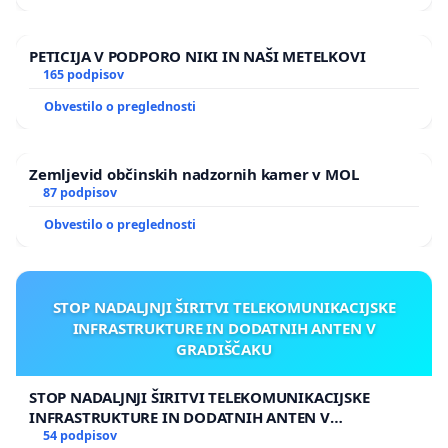
PETICIJA V PODPORO NIKI IN NAŠI METELKOVI
165 podpisov
Obvestilo o preglednosti
Zemljevid občinskih nadzornih kamer v MOL
87 podpisov
Obvestilo o preglednosti
STOP NADALJNJI ŠIRITVI TELEKOMUNIKACIJSKE
INFRASTRUKTURE IN DODATNIH ANTEN V
GRADIŠČAKU
STOP NADALJNJI ŠIRITVI TELEKOMUNIKACIJSKE
INFRASTRUKTURE IN DODATNIH ANTEN V
GRADIŠČAKU
54 podpisov