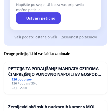
Napišite po svoje. UI bo za vas pripravila
močno peticijo.
Ustvari peticijo
Vaši podatki ostanejo vaši
Zasebnost po zasnovi
Druge peticije, ki bi vas lahko zanimale
PETICIJA ZA PODALJŠANJE MANDATA OZIROMA
ČIMPREJŠNJO PONOVNO NAPOTITEV GOSPODA
BERNARDA ŠRAJNERJA NA VELEPOSLANIŠTVO
136 podpisov
136 Podpisi / 30 dni
REPUBLIKE SLOVENIJE V MOSKVI
23 Jul 2026
Zemljevid občinskih nadzornih kamer v MOL