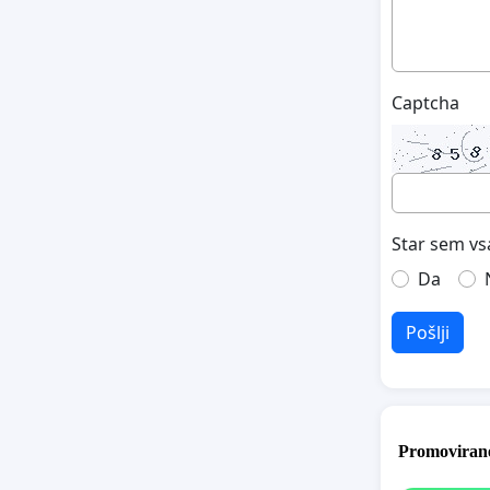
Captcha
Star sem vs
Da
Pošlji
Promovirane