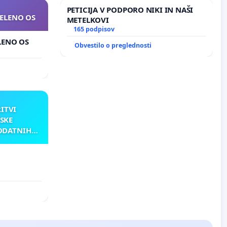
PETICIJA V PODPORO NIKI IN NAŠI
ZELENO OS
METELKOVI
165 podpisov
ELENO OS
Obvestilo o preglednosti
RITVI
SKE
ODATNIH
AKU
ATNIH