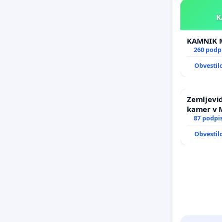
260 podp
Obvestil
Zemljevid
kamer v
87 podpi
Obvestil