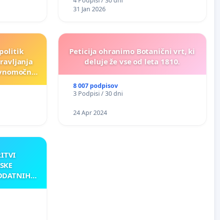
4 Podpisi / 30 dni
31 Jan 2026
politik
Peticija ohranimo Botanični vrt, ki
ravljanja
deluje že vse od leta 1810.
ravnomočno
e)
8 007 podpisov
3 Podpisi / 30 dni
24 Apr 2024
RITVI
SKE
ODATNIH
AKU