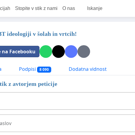
cijah
Stopite v stik z nami
O nas
Iskanje
 ideologiji v šolah in vrtcih!
e na Facebooku
a
Podpisi
Dodatna vidnost
8 090
stik z avtorjem peticije
aslov