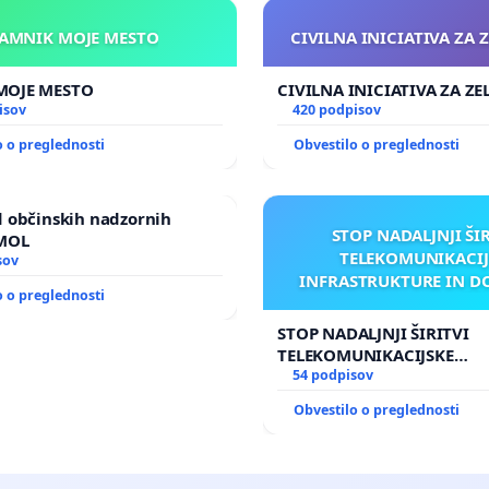
KAMNIK MOJE MESTO
CIVILNA INICIATIVA ZA 
KAMNIK MOJE MESTO
CIVILNA INICIATIVA ZA Z
isov
420 podpisov
o o preglednosti
Obvestilo o preglednosti
 občinskih nadzornih
STOP NADALJNJI ŠI
 MOL
TELEKOMUNIKACIJ
sov
INFRASTRUKTURE IN D
o o preglednosti
ANTEN V GRADIŠČ
STOP NADALJNJI ŠIRITVI
TELEKOMUNIKACIJSKE
INFRASTRUKTURE IN DOD
54 podpisov
ANTEN V GRADIŠČAKU
Obvestilo o preglednosti