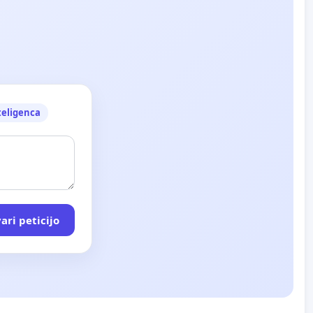
teligenca
ari peticijo