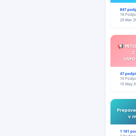
847 pod
18 Podpis
29 Mar 2
📢 PETI
C
USPO
47 podp
10 Podpis
10 May 2
Prepove
v m
1 181 po