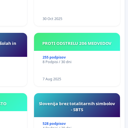
30 Oct 2025
 šolah in
PROTI ODSTRELU 206 MEDVEDOV
255 podpisov
8 Podpisi / 30 dni
7 Aug 2025
JE MESTO
Slovenija brez totalitarnih simbolov
- SBTS
528 podpisov