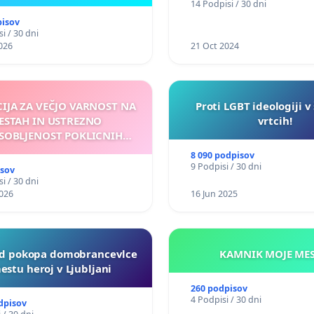
14 Podpisi / 30 dni
pisov
i / 30 dni
026
21 Oct 2024
CIJA ZA VEČJO VARNOST NA
Proti LGBT ideologiji v
ESTAH IN USTREZNO
vrtcih!
SOBLJENOST POKLICNIH
VOZNIKOV
8 090 podpisov
9 Podpisi / 30 dni
isov
i / 30 dni
026
16 Jun 2025
d pokopa domobrancevlce
KAMNIK MO
estu heroj v Ljubljani
260 podpisov
4 Podpisi / 30 dni
dpisov