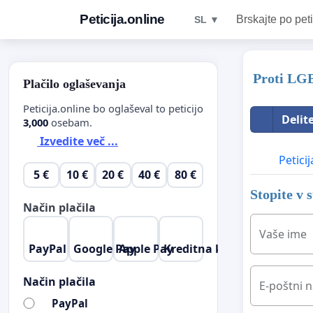
Peticija.online
Brskajte po peti
SL ▼
Proti LGBT
Plačilo oglaševanja
Peticija.online bo oglaševal to peticijo
Delit
3,000
osebam.
Izvedite več ...
Peticij
5 €
10 €
20 €
40 €
80 €
Stopite v 
Način plačila
Vaše ime
PayPal
Google Pay
Apple Pay
Kreditna kartica
Način plačila
E-poštni n
PayPal