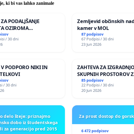
je, ki bi vas lahko zanimale
A ZA PODALJŠANJE
Zemljevid občinskih na
A OZIROMA
kamer v MOL
JŠNJO PONOVNO
pisov
87 podpisov
si / 30 dni
67 Podpisi / 30 dni
TEV GOSPODA BERNARDA
26
23 Jun 2026
JA NA VELEPOSLANIŠTVO
KE SLOVENIJE V MOSKVI
A V PODPORO NIKI IN
ZAHTEVA ZA IZGRADNJ
TELKOVI
SKUPNIH PROSTOROV Z
PREBIVALCE KRAJEVNE
pisov
85 podpisov
i / 30 dni
22 Podpisi / 30 dni
SKUPNOSTI PRESTRANE
026
20 Jun 2026
o delo šteje: priznajmo
Za prost dostop do gors
nsko dobo iz študentskega
di za generacijo pred 2015
6 472 podpisov