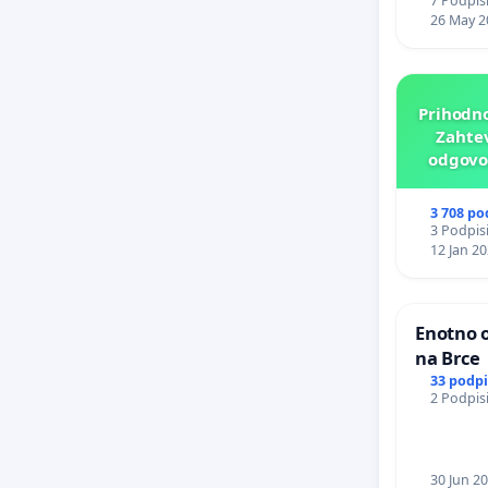
7 Podpisi
26 May 2
Prihodno
Zahtev
odgovor
p
3 708 po
3 Podpisi
12 Jan 2
Enotno o
na Brce
33 podp
2 Podpisi
30 Jun 2