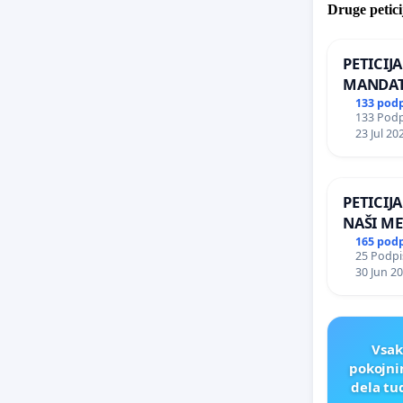
Druge petici
PETICIJ
MANDAT
ČIMPRE
133 pod
133 Podpi
NAPOTI
23 Jul 20
ŠRAJNER
REPUBLI
PETICIJ
NAŠI ME
165 pod
25 Podpis
30 Jun 2
Vsak
pokojni
dela tu