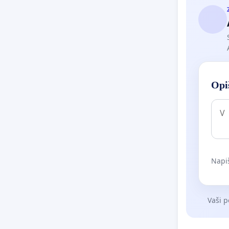
Opiš
Napiš
Vaši p