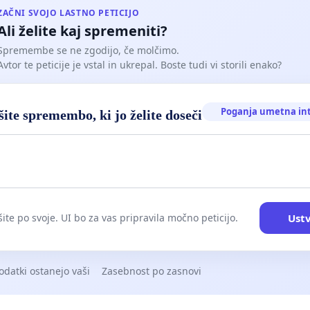
ZAČNI SVOJO LASTNO PETICIJO
Ali želite kaj spremeniti?
Spremembe se ne zgodijo, če molčimo.
Avtor te peticije je vstal in ukrepal. Boste tudi vi storili enako?
Poganja umetna in
ite spremembo, ki jo želite doseči
Ustv
ite po svoje. UI bo za vas pripravila močno peticijo.
odatki ostanejo vaši
Zasebnost po zasnovi