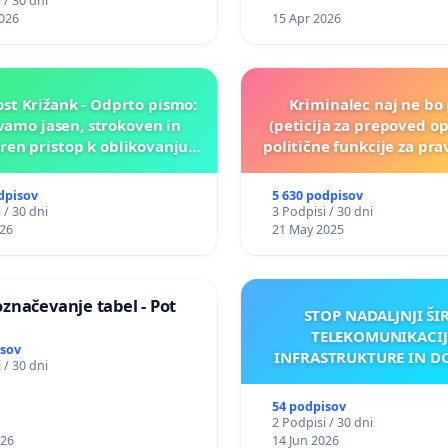
 / 30 dni
026
15 Apr 2026
st Križank - Odprto pismo:
Kriminalec naj ne bo 
amo jasen, strokoven in
(peticija za prepoved op
en pristop k oblikovanju
politične funkcije za p
rihodnosti Križank!
obsojene politik
dpisov
5 630 podpisov
 / 30 dni
3 Podpisi / 30 dni
026
21 May 2025
značevanje tabel - Pot
STOP NADALJNJI ŠI
TELEKOMUNIKACIJ
isov
INFRASTRUKTURE IN D
 / 30 dni
ANTEN V GRADIŠČ
54 podpisov
2 Podpisi / 30 dni
026
14 Jun 2026