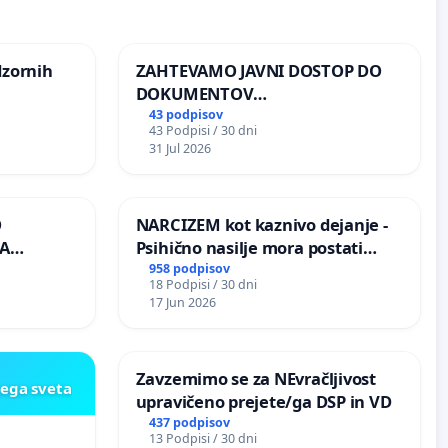
dzornih
ZAHTEVAMO JAVNI DOSTOP DO
DOKUMENTOV
PARLAMENTARNIH
43 podpisov
43 Podpisi / 30 dni
PREISKOVALNIH KOMISIJ O
31 Jul 2026
ILEGALNI TRGOVINI Z OROŽJEM
O
NARCIZEM kot kaznivo dejanje -
A
Psihično nasilje mora postati
enako prepoznano kot fizično
958 podpisov
18 Podpisi / 30 dni
K
nasilje
17 Jun 2026
Zavzemimo se za NEvračljivost
kega sveta
upravičeno prejete/ga DSP in VD
437 podpisov
13 Podpisi / 30 dni