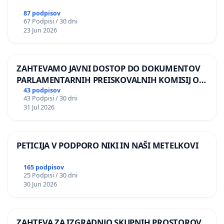
87 podpisov
67 Podpisi / 30 dni
23 Jun 2026
ZAHTEVAMO JAVNI DOSTOP DO DOKUMENTOV
PARLAMENTARNIH PREISKOVALNIH KOMISIJ O
ILEGALNI TRGOVINI Z OROŽJEM
43 podpisov
43 Podpisi / 30 dni
31 Jul 2026
PETICIJA V PODPORO NIKI IN NAŠI METELKOVI
165 podpisov
25 Podpisi / 30 dni
30 Jun 2026
ZAHTEVA ZA IZGRADNJO SKUPNIH PROSTOROV