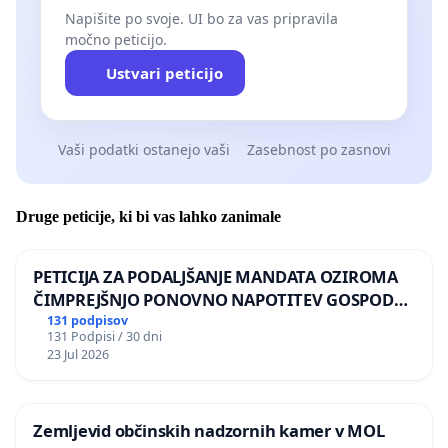
Napišite po svoje. UI bo za vas pripravila
močno peticijo.
Ustvari peticijo
Vaši podatki ostanejo vaši
Zasebnost po zasnovi
Druge peticije, ki bi vas lahko zanimale
PETICIJA ZA PODALJŠANJE MANDATA OZIROMA
ČIMPREJŠNJO PONOVNO NAPOTITEV GOSPODA
BERNARDA ŠRAJNERJA NA VELEPOSLANIŠTVO
131 podpisov
131 Podpisi / 30 dni
REPUBLIKE SLOVENIJE V MOSKVI
23 Jul 2026
Zemljevid občinskih nadzornih kamer v MOL