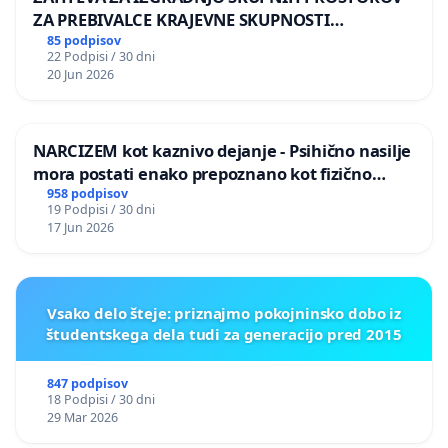
ZA PREBIVALCE KRAJEVNE SKUPNOSTI
PRESTRANEK
85 podpisov
22 Podpisi / 30 dni
20 Jun 2026
NARCIZEM kot kaznivo dejanje - Psihično nasilje
mora postati enako prepoznano kot fizično
nasilje
958 podpisov
19 Podpisi / 30 dni
17 Jun 2026
Vsako delo šteje: priznajmo pokojninsko dobo iz
študentskega dela tudi za generacijo pred 2015
847 podpisov
18 Podpisi / 30 dni
29 Mar 2026