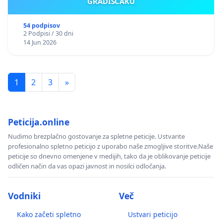
GRADIŠČAKU
54 podpisov
2 Podpisi / 30 dni
14 Jun 2026
1
2
3
»
Peticija.online
Nudimo brezplačno gostovanje za spletne peticije. Ustvarite
profesionalno spletno peticijo z uporabo naše zmogljive storitve.Naše
peticije so dnevno omenjene v medijih, tako da je oblikovanje peticije
odličen način da vas opazi javnost in nosilci odločanja.
Vodniki
Več
Kako začeti spletno
Ustvari peticijo