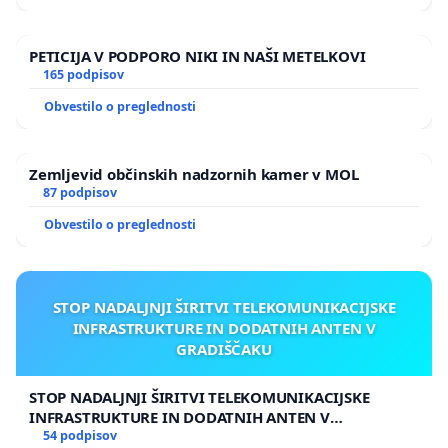
PETICIJA V PODPORO NIKI IN NAŠI METELKOVI
165 podpisov
Obvestilo o preglednosti
Zemljevid občinskih nadzornih kamer v MOL
87 podpisov
Obvestilo o preglednosti
STOP NADALJNJI ŠIRITVI TELEKOMUNIKACIJSKE
INFRASTRUKTURE IN DODATNIH ANTEN V
GRADIŠČAKU
STOP NADALJNJI ŠIRITVI TELEKOMUNIKACIJSKE
INFRASTRUKTURE IN DODATNIH ANTEN V
GRADIŠČAKU
54 podpisov