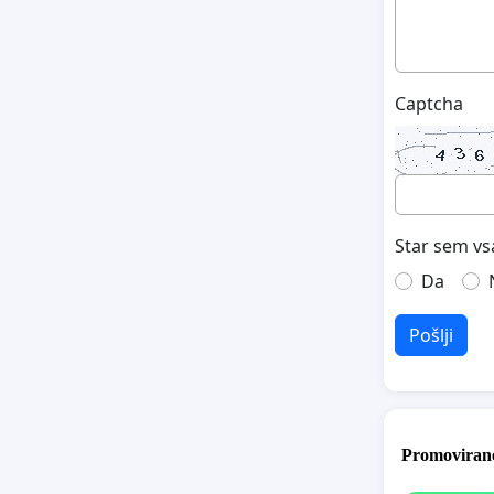
Captcha
Star sem vs
Da
Pošlji
Promovirane