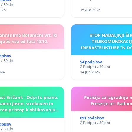
 / 30 dni
026
15 Apr 2026
 ohranimo Botanični vrt, ki
STOP NADALJNJI ŠI
je že vse od leta 1810.
TELEKOMUNIKACIJ
INFRASTRUKTURE IN D
ANTEN V GRADIŠČ
dpisov
 / 30 dni
54 podpisov
2 Podpisi / 30 dni
024
14 Jun 2026
st Križank - Odprto pismo:
Peticija za izgradnjo 
amo jasen, strokoven in
Preserje pri Radom
en pristop k oblikovanju
rihodnosti Križank!
891 podpisov
2 Podpisi / 30 dni
dpisov
 / 30 dni