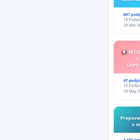
847 pod
18 Podpis
29 Mar 2
📢 PETI
C
USPO
47 podp
10 Podpis
10 May 2
Prepove
v m
1 181 po