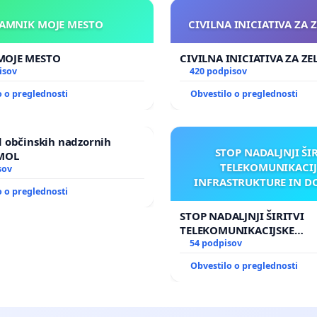
KAMNIK MOJE MESTO
CIVILNA INICIATIVA ZA 
KAMNIK MOJE MESTO
CIVILNA INICIATIVA ZA Z
isov
420 podpisov
o o preglednosti
Obvestilo o preglednosti
 občinskih nadzornih
STOP NADALJNJI ŠI
 MOL
TELEKOMUNIKACIJ
sov
INFRASTRUKTURE IN D
o o preglednosti
ANTEN V GRADIŠČ
STOP NADALJNJI ŠIRITVI
TELEKOMUNIKACIJSKE
INFRASTRUKTURE IN DOD
54 podpisov
ANTEN V GRADIŠČAKU
Obvestilo o preglednosti