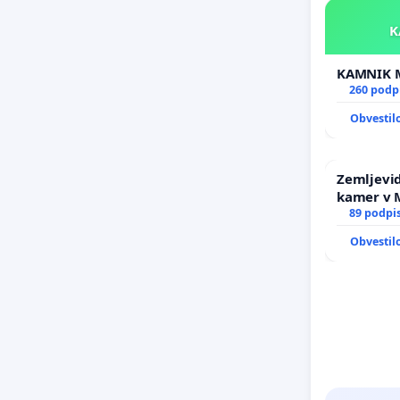
260 podp
Obvestil
Zemljevid
kamer v
89 podpi
Obvestil