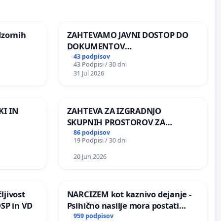
dzornih
ZAHTEVAMO JAVNI DOSTOP DO
DOKUMENTOV
PARLAMENTARNIH
43 podpisov
43 Podpisi / 30 dni
PREISKOVALNIH KOMISIJ O
31 Jul 2026
ILEGALNI TRGOVINI Z OROŽJEM
KI IN
ZAHTEVA ZA IZGRADNJO
SKUPNIH PROSTOROV ZA
PREBIVALCE KRAJEVNE
86 podpisov
19 Podpisi / 30 dni
SKUPNOSTI PRESTRANEK
20 Jun 2026
ljivost
NARCIZEM kot kaznivo dejanje -
DSP in VD
Psihično nasilje mora postati
enako prepoznano kot fizično
959 podpisov