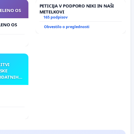
PETICIJA V PODPORO NIKI IN NAŠI
ZELENO OS
METELKOVI
165 podpisov
ELENO OS
Obvestilo o preglednosti
RITVI
SKE
ODATNIH
AKU
ATNIH