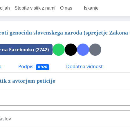
cijah
Stopite v stik z nami
O nas
Iskanje
proti genocidu slovenskega naroda (sprejetje Zakona o
e na Facebooku (2742)
a
Podpisi
Dodatna vidnost
8 926
stik z avtorjem peticije
aslov