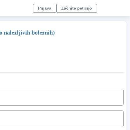
Prijava
Začnite peticijo
 nalezljivih boleznih)