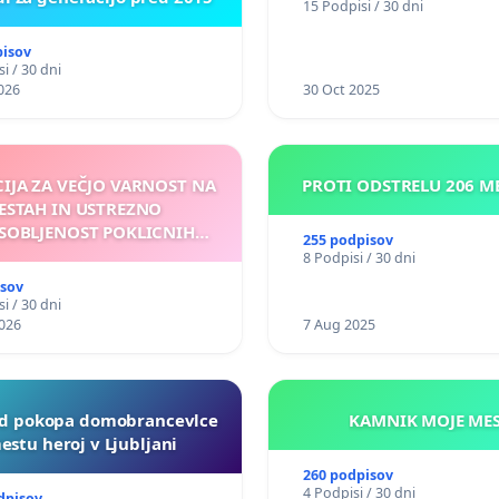
15 Podpisi / 30 dni
pisov
i / 30 dni
026
30 Oct 2025
CIJA ZA VEČJO VARNOST NA
PROTI ODSTRELU 206 
ESTAH IN USTREZNO
SOBLJENOST POKLICNIH
255 podpisov
VOZNIKOV
8 Podpisi / 30 dni
isov
i / 30 dni
026
7 Aug 2025
d pokopa domobrancevlce
KAMNIK MO
estu heroj v Ljubljani
260 podpisov
4 Podpisi / 30 dni
dpisov