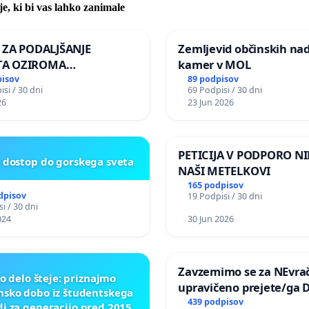
je, ki bi vas lahko zanimale
A ZA PODALJŠANJE
Zemljevid občinskih na
A OZIROMA
kamer v MOL
JŠNJO PONOVNO
pisov
89 podpisov
si / 30 dni
69 Podpisi / 30 dni
TEV GOSPODA BERNARDA
26
23 Jun 2026
JA NA VELEPOSLANIŠTVO
KE SLOVENIJE V MOSKVI
PETICIJA V PODPORO NI
t dostop do gorskega sveta
NAŠI METELKOVI
165 podpisov
dpisov
19 Podpisi / 30 dni
i / 30 dni
024
30 Jun 2026
Zavzemimo se za NEvrač
o delo šteje: priznajmo
upravičeno prejete/ga 
nsko dobo iz študentskega
439 podpisov
di za generacijo pred 2015