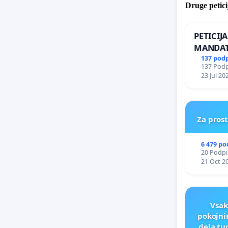
Druge petici
PETICIJ
MANDAT
ČIMPRE
137 pod
137 Podpi
NAPOTI
23 Jul 20
ŠRAJNER
REPUBLI
Za pros
6 479 po
20 Podpis
21 Oct 2
Vsak
pokojni
dela tu