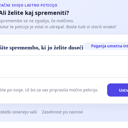
ZAČNI SVOJO LASTNO PETICIJO
Ali želite kaj spremeniti?
Spremembe se ne zgodijo, če molčimo.
Avtor te peticije je vstal in ukrepal. Boste tudi vi storili enako?
Poganja umetna in
ite spremembo, ki jo želite doseči
Ustv
ite po svoje. UI bo za vas pripravila močno peticijo.
odatki ostanejo vaši
Zasebnost po zasnovi