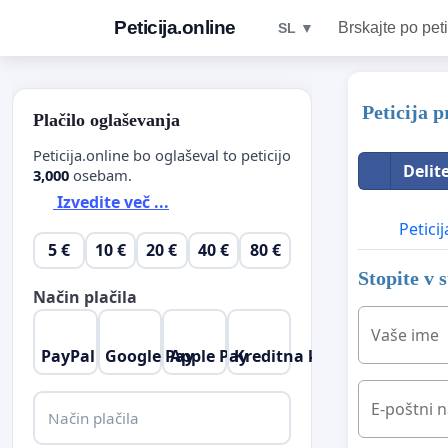
Peticija.online
Brskajte po peti
SL ▼
Peticija 
Plačilo oglaševanja
Peticija.online bo oglaševal to peticijo
Delit
3,000
osebam.
Izvedite več ...
Peticij
5 €
10 €
20 €
40 €
80 €
Stopite v 
Način plačila
Vaše ime
PayPal
Google Pay
Apple Pay
Kreditna kartica
E-poštni n
Način plačila