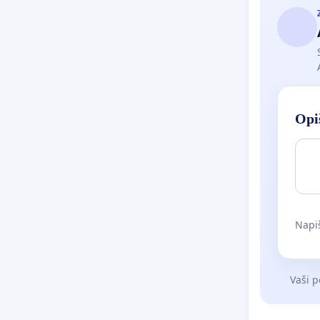
Opiš
Napiš
Vaši p