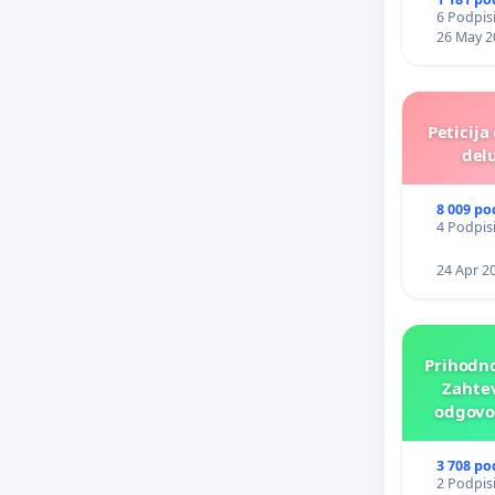
6 Podpisi
26 May 2
Peticija
delu
8 009 po
4 Podpisi
24 Apr 2
Prihodno
Zahtev
odgovor
p
3 708 po
2 Podpisi