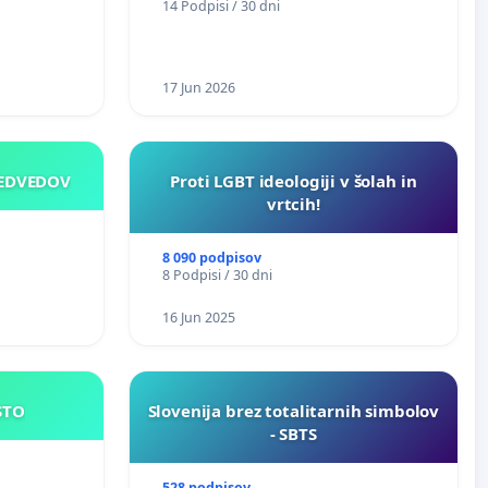
14 Podpisi / 30 dni
nasilje
17 Jun 2026
MEDVEDOV
Proti LGBT ideologiji v šolah in
vrtcih!
8 090 podpisov
8 Podpisi / 30 dni
16 Jun 2025
JE MESTO
Slovenija brez totalitarnih simbolov
- SBTS
528 podpisov