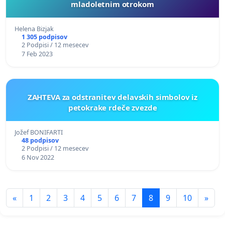
mladoletnim otrokom
Helena Bizjak
1 305 podpisov
2 Podpisi / 12 mesecev
7 Feb 2023
ZAHTEVA za odstranitev delavskih simbolov iz
petokrake rdeče zvezde
Jožef BONIFARTI
48 podpisov
2 Podpisi / 12 mesecev
6 Nov 2022
«
1
2
3
4
5
6
7
8
9
10
»