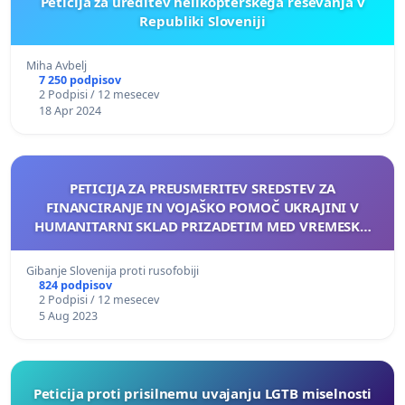
Peticija za ureditev helikopterskega resevanja v
Republiki Sloveniji
Miha Avbelj
7 250 podpisov
2 Podpisi / 12 mesecev
18 Apr 2024
PETICIJA ZA PREUSMERITEV SREDSTEV ZA
FINANCIRANJE IN VOJAŠKO POMOČ UKRAJINI V
HUMANITARNI SKLAD PRIZADETIM MED VREMESKO
KATASTROFO JULIJA/AVGUSTA 2023
Gibanje Slovenija proti rusofobiji
824 podpisov
2 Podpisi / 12 mesecev
5 Aug 2023
Peticija proti prisilnemu uvajanju LGTB miselnosti