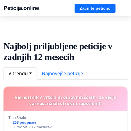
Peticija.online
Začnite peticijo
Najbolj priljubljene peticije v
zadnjih 12 mesecih
V trendu
Najnovejše peticije
Varnostnik v vrtcih in osnovnih šolah - za večjo
varnost naših otrok in zaposlenih
Tina Shakti
253 podpisov
3 Podpisi / 12 mesecev