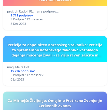
prof. dr. Rudolf RIzman s podporo…
1 711 podpisov
3 Podpisi / 12 mesecev
8 Dec 2023
Peticija za dopolnitev Kazenskega zakonika: Peticija
za spremembo Kazenskega zakonika kaznivega
dejanja mučenja živali - za višjo raven zaščite in
varstva živali
mag. Meira Hot
15 726 podpisov
3 Podpisi / 12 mesecev
6 Jul 2023
Za Mirnejše Življenje: Omejimo Pretirano Zvonjenje
Cerkvenih Zvonov