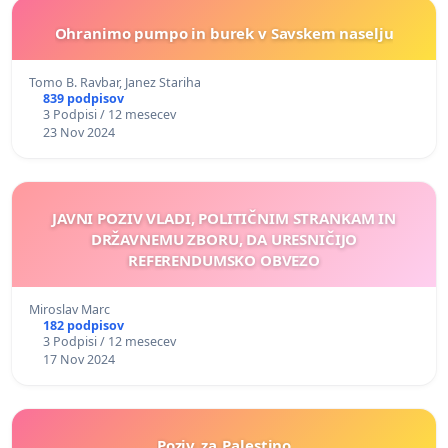
Ohranimo pumpo in burek v Savskem naselju
Tomo B. Ravbar, Janez Stariha
839 podpisov
3 Podpisi / 12 mesecev
23 Nov 2024
JAVNI POZIV VLADI, POLITIČNIM STRANKAM IN
DRŽAVNEMU ZBORU, DA URESNIČIJO
REFERENDUMSKO OBVEZO
Miroslav Marc
182 podpisov
3 Podpisi / 12 mesecev
17 Nov 2024
Poziv_za_Palestino