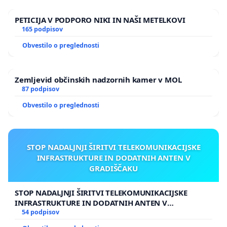
PETICIJA V PODPORO NIKI IN NAŠI METELKOVI
165 podpisov
Obvestilo o preglednosti
Zemljevid občinskih nadzornih kamer v MOL
87 podpisov
Obvestilo o preglednosti
STOP NADALJNJI ŠIRITVI TELEKOMUNIKACIJSKE
INFRASTRUKTURE IN DODATNIH ANTEN V
GRADIŠČAKU
STOP NADALJNJI ŠIRITVI TELEKOMUNIKACIJSKE
INFRASTRUKTURE IN DODATNIH ANTEN V
GRADIŠČAKU
54 podpisov