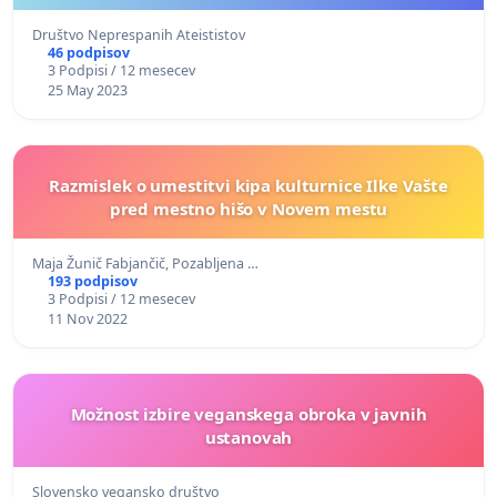
Društvo Neprespanih Ateististov
46 podpisov
3 Podpisi / 12 mesecev
25 May 2023
Razmislek o umestitvi kipa kulturnice Ilke Vašte
pred mestno hišo v Novem mestu
Maja Žunič Fabjančič, Pozabljena …
193 podpisov
3 Podpisi / 12 mesecev
11 Nov 2022
Možnost izbire veganskega obroka v javnih
ustanovah
Slovensko vegansko društvo