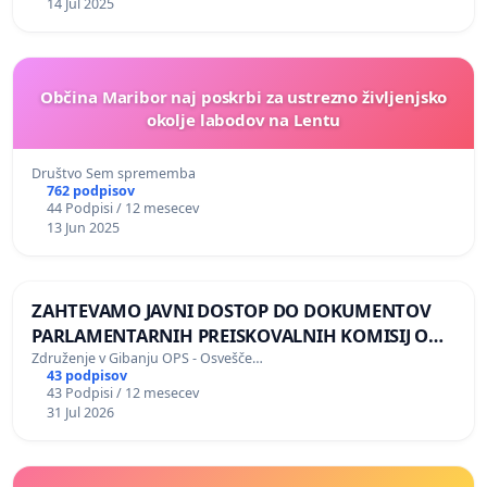
14 Jul 2025
Občina Maribor naj poskrbi za ustrezno življenjsko
okolje labodov na Lentu
Društvo Sem sprememba
762 podpisov
44 Podpisi / 12 mesecev
13 Jun 2025
ZAHTEVAMO JAVNI DOSTOP DO DOKUMENTOV
PARLAMENTARNIH PREISKOVALNIH KOMISIJ O
ILEGALNI TRGOVINI Z OROŽJEM
Združenje v Gibanju OPS - Osvešče…
43 podpisov
43 Podpisi / 12 mesecev
31 Jul 2026