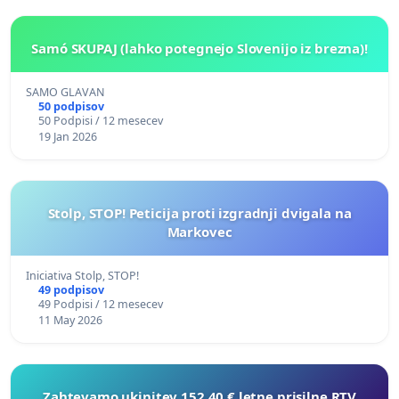
Samó SKUPAJ (lahko potegnejo Slovenijo iz brezna)!
SAMO GLAVAN
50 podpisov
50 Podpisi / 12 mesecev
19 Jan 2026
Stolp, STOP! Peticija proti izgradnji dvigala na
Markovec
Iniciativa Stolp, STOP!
49 podpisov
49 Podpisi / 12 mesecev
11 May 2026
Zahtevamo ukinitev 152,40 € letne prisilne RTV