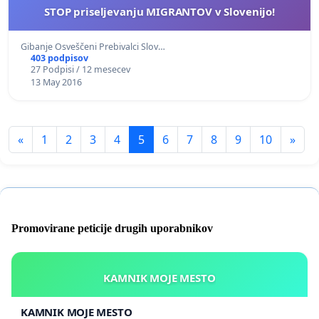
STOP priseljevanju MIGRANTOV v Slovenijo!
Gibanje Osveščeni Prebivalci Slov…
403 podpisov
27 Podpisi / 12 mesecev
13 May 2016
«
1
2
3
4
5
6
7
8
9
10
»
Promovirane peticije drugih uporabnikov
KAMNIK MOJE MESTO
KAMNIK MOJE MESTO