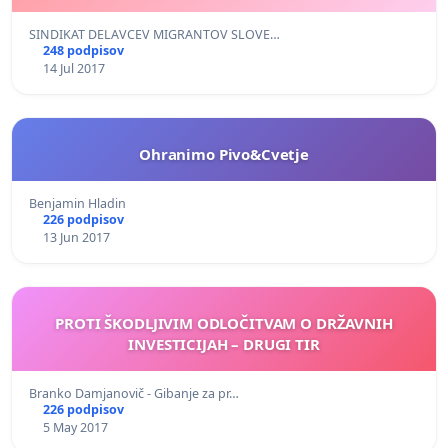
SINDIKAT DELAVCEV MIGRANTOV SLOVE…
248 podpisov
14 Jul 2017
Ohranimo Pivo&Cvetje
Benjamin Hladin
226 podpisov
13 Jun 2017
PROTI ŠKODLJIVIM ODLOČITVAM O DRŽAVNIH
INVESTICIJAH – DRUGI TIR
Branko Damjanovič - Gibanje za pr…
226 podpisov
5 May 2017