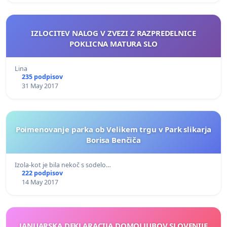
IZLOCITEV NALOG V ZVEZI Z RAZPREDELNICE
POKLICNA MATURA SLO
Lina
235 podpisov
31 May 2017
Poimenovanje parka ob Velikem trgu v Park slikarja
Borisa Benčiča
Izola-kot je bila nekoč s sodelo…
222 podpisov
14 May 2017
JANUARSKA DEKLARACIJA DOMOLJUBOV SLOVENIJE