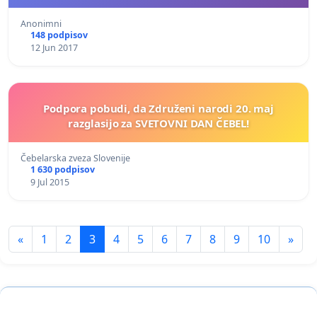
Anonimni
148 podpisov
12 Jun 2017
Podpora pobudi, da Združeni narodi 20. maj
razglasijo za SVETOVNI DAN ČEBEL!
Čebelarska zveza Slovenije
1 630 podpisov
9 Jul 2015
«
1
2
3
4
5
6
7
8
9
10
»