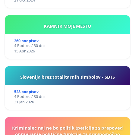
21 Oct 2024
KAMNIK MOJE MESTO
260 podpisov
4 Podpisi / 30 dni
15 Apr 2026
Slovenija brez totalitarnih simbolov - SBTS
528 podpisov
4 Podpisi / 30 dni
31 Jan 2026
Kriminalec naj ne bo politik (peticija za prepoved
opravljanja politične funkcije za pravnomočno