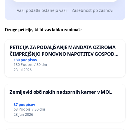
Vaši podatki ostanejo vaši
Zasebnost po zasnovi
Druge peticije, ki bi vas lahko zanimale
PETICIJA ZA PODALJŠANJE MANDATA OZIROMA
ČIMPREJŠNJO PONOVNO NAPOTITEV GOSPODA
BERNARDA ŠRAJNERJA NA VELEPOSLANIŠTVO
130 podpisov
130 Podpisi / 30 dni
REPUBLIKE SLOVENIJE V MOSKVI
23 Jul 2026
Zemljevid občinskih nadzornih kamer v MOL
87 podpisov
68 Podpisi / 30 dni
23 Jun 2026