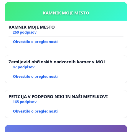
javno upravo.
KAMNIK MOJE MESTO
Navodila: Peticijo podpišete na desni strani, obvezno vnesite
ime, priimek, mesto in vaš elektronski naslov. Nato kliknite
KAMNIK MOJE MESTO
na PODPIŠI TO PETICIJO. Na svoj elektronski naslov boste
260 podpisov
prejeli povratno e-pošto, ki jo MORATE POTRDITI s klikom na
Obvestilo o preglednosti
povezavo v modri barvi. Šele takrat je peticija podpisana.
Zemljevid občinskih nadzornih kamer v MOL
87 podpisov
Obvestilo o preglednosti
PETICIJA V PODPORO NIKI IN NAŠI METELKOVI
165 podpisov
Obvestilo o preglednosti