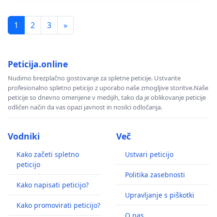
1
2
3
»
Peticija.online
Nudimo brezplačno gostovanje za spletne peticije. Ustvarite
profesionalno spletno peticijo z uporabo naše zmogljive storitve.Naše
peticije so dnevno omenjene v medijih, tako da je oblikovanje peticije
odličen način da vas opazi javnost in nosilci odločanja.
Vodniki
Več
Kako začeti spletno
Ustvari peticijo
peticijo
Politika zasebnosti
Kako napisati peticijo?
Upravljanje s piškotki
Kako promovirati peticijo?
O nas