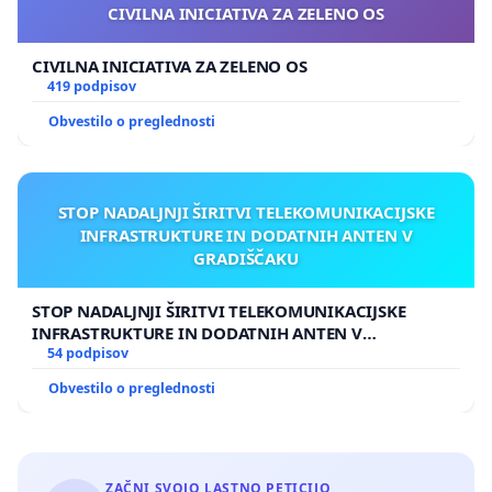
CIVILNA INICIATIVA ZA ZELENO OS
CIVILNA INICIATIVA ZA ZELENO OS
419 podpisov
Obvestilo o preglednosti
STOP NADALJNJI ŠIRITVI TELEKOMUNIKACIJSKE
INFRASTRUKTURE IN DODATNIH ANTEN V
GRADIŠČAKU
STOP NADALJNJI ŠIRITVI TELEKOMUNIKACIJSKE
INFRASTRUKTURE IN DODATNIH ANTEN V
GRADIŠČAKU
54 podpisov
Obvestilo o preglednosti
ZAČNI SVOJO LASTNO PETICIJO