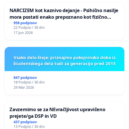
NARCIZEM kot kaznivo dejanje - Psihično nasilje
mora postati enako prepoznano kot fizično
nasilje
958 podpisov
22 Podpisi / 30 dni
17 Jun 2026
Vsako delo šteje: priznajmo pokojninsko dobo iz
študentskega dela tudi za generacijo pred 2015
847 podpisov
18 Podpisi / 30 dni
29 Mar 2026
Zavzemimo se za NEvračljivost upravičeno
prejete/ga DSP in VD
437 podpisov
13 Podpisi / 30 dni