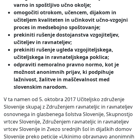
varno in spoštljivo učno okolje;
omogočiti otrokom, učencem, dijakom in
učiteljem kvaliteten in učinkovit učno-vzgojni
proces in medsebojno spoštovanje;
prekiniti rušenje dostojanstva vzgojiteljev,
učiteljev in ravnateljev;
prekiniti rušenje ugleda vzgojiteljskega,
učiteljskega in ravnateljskega poklica;
odpraviti nemoralno pravno normo, kot je
možnost anonimnih prijav, ki podpihuje
lažnivost, žalitve in maščevalnost med
slovenskim narodom.
V ta namen od 5. oktobra 2017 Učiteljsko združenje
Slovenije skupaj z Združenjem ravnateljic in ravnateljev
osnovnega in glasbenega šolstva Slovenije, Skupnostjo
vrtcev Slovenije, Združenjem ravnateljic in ravnateljev
vrtcev Slovenije in Zvezo srednjih šol in dijaških domov
Slovenije preko peticije »Ukinimo obravnavo anonimnih