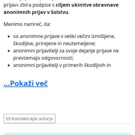
prijav« zbira podpise s
ciljem ukinitve obravnave
anonimnih prijav v šolstvu
.
Menimo namreč, da:
so anonimne prijave v veliki večini izmišljene,
škodljive, prirejene in neutemeljene;
anonimni prijavitelji za svoje dejanje prijave ne
prevzemajo odgovornosti;
anonimni prijavitelji v primerih škodljivih in
neutemeljenih prijav za svoje dejanje krive prijave
ne občutijo posledic;
...Pokaži več
anonimni prijavitelji v primerih škodljivih in
neutemeljenih prijav s svojim dejanjem tratijo naš
pedagoški in zasebni čas ter državni denar;
so anonimne prijave prepogosto sredstvo za
ustvarjanje strahu med vzgojitelji, učitelji in
Kontaktirajte avtorja
ravnatelji, kar zmanjšuje njihovo ustvarjalnost in
razvoj osebnih potencialov;