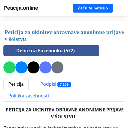
Peticija.online
Začnite peticijo
Peticija za ukinitev obravnave anonimne prijave
v šolstvu
Delite na Facebooku (572)
Peticija
Podpisi
7 209
Politika zasebnosti
PETICIJA ZA UKINITEV OBRAVNE ANONIMNE PRIJAVE
V ŠOLSTVU