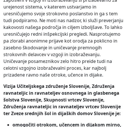
Zaposleni v vzgoji in izobraževanju si prizadevamo za
urejenost sistema, v katerem ustvarjamo in
uresničujemo svoje strokovno poslanstvo in ga s tem
tudi podpiramo. Ne moti nas nadzor, ki služi preverjanju
kakovosti našega področja in ciljem izboljšave. To lahko
uresničujejo redni inšpekcijski pregledi. Nasprotujemo
pa zlorabi anonimne prijave kot orodja za poklicno in
zasebno škodovanje in uničevanje premnogih
strokovnih delavcev v vzgoji in izobraževanju.
Uničevanje posameznikov zelo hitro preide tudi na
celotni vzgojno izobraževalni proces, kar najbolj
prizadene ravno naše otroke, učence in dijake.
Vizija Učiteljskega združenje Slovenije, Združenja
ravnateljic in ravnateljev osnovnega in glasbenega
šolstva Slovenije, Skupnosti vrtcev Slovenije,
Združenja ravnateljic in ravnateljev vrtcev Slovenije
ter Zveze srednjih šol in dijaških domov Slovenije je:
omogočiti otrokom, učencem in dijakom mirno,