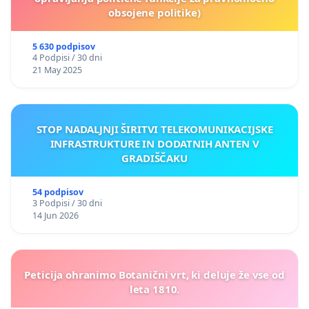
obsojene politike)
5 630 podpisov
4 Podpisi / 30 dni
21 May 2025
STOP NADALJNJI ŠIRITVI TELEKOMUNIKACIJSKE
INFRASTRUKTURE IN DODATNIH ANTEN V
GRADIŠČAKU
54 podpisov
3 Podpisi / 30 dni
14 Jun 2026
Peticija ohranimo Botanični vrt, ki deluje že vse od
leta 1810.