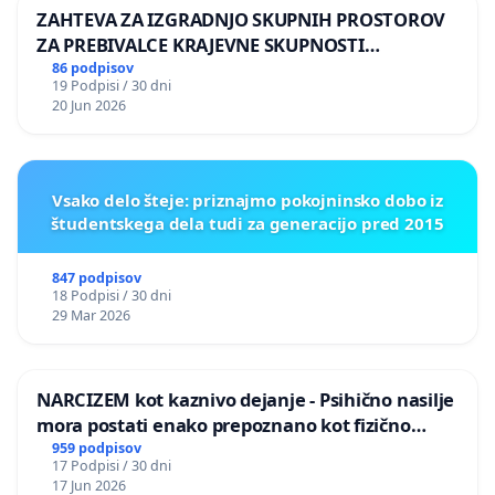
ZAHTEVA ZA IZGRADNJO SKUPNIH PROSTOROV
ZA PREBIVALCE KRAJEVNE SKUPNOSTI
PRESTRANEK
86 podpisov
19 Podpisi / 30 dni
20 Jun 2026
Vsako delo šteje: priznajmo pokojninsko dobo iz
študentskega dela tudi za generacijo pred 2015
847 podpisov
18 Podpisi / 30 dni
29 Mar 2026
NARCIZEM kot kaznivo dejanje - Psihično nasilje
mora postati enako prepoznano kot fizično
nasilje
959 podpisov
17 Podpisi / 30 dni
17 Jun 2026