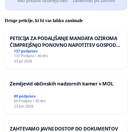
Vaši podatki ostanejo vaši
Zasebnost po zasnovi
Druge peticije, ki bi vas lahko zanimale
PETICIJA ZA PODALJŠANJE MANDATA OZIROMA
ČIMPREJŠNJO PONOVNO NAPOTITEV GOSPODA
BERNARDA ŠRAJNERJA NA VELEPOSLANIŠTVO
137 podpisov
137 Podpisi / 30 dni
REPUBLIKE SLOVENIJE V MOSKVI
23 Jul 2026
Zemljevid občinskih nadzornih kamer v MOL
89 podpisov
69 Podpisi / 30 dni
23 Jun 2026
ZAHTEVAMO JAVNI DOSTOP DO DOKUMENTOV