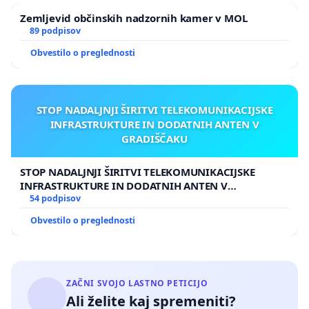
Zemljevid občinskih nadzornih kamer v MOL
89 podpisov
Obvestilo o preglednosti
STOP NADALJNJI ŠIRITVI TELEKOMUNIKACIJSKE
INFRASTRUKTURE IN DODATNIH ANTEN V
GRADIŠČAKU
STOP NADALJNJI ŠIRITVI TELEKOMUNIKACIJSKE
INFRASTRUKTURE IN DODATNIH ANTEN V
GRADIŠČAKU
54 podpisov
Obvestilo o preglednosti
ZAČNI SVOJO LASTNO PETICIJO
Ali želite kaj spremeniti?