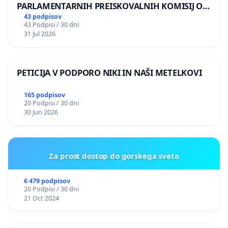
PARLAMENTARNIH PREISKOVALNIH KOMISIJ O
ILEGALNI TRGOVINI Z OROŽJEM
43 podpisov
43 Podpisi / 30 dni
31 Jul 2026
PETICIJA V PODPORO NIKI IN NAŠI METELKOVI
165 podpisov
20 Podpisi / 30 dni
30 Jun 2026
Za prost dostop do gorskega sveta
6 479 podpisov
20 Podpisi / 30 dni
21 Oct 2024