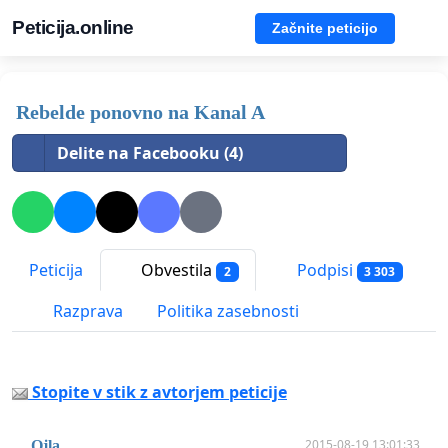
Peticija.online
Začnite peticijo
Rebelde ponovno na Kanal A
Delite na Facebooku (4)
Peticija
Obvestila
Podpisi
2
3 303
Razprava
Politika zasebnosti
Stopite v stik z avtorjem peticije
2015-08-19 13:01:33
Ojla