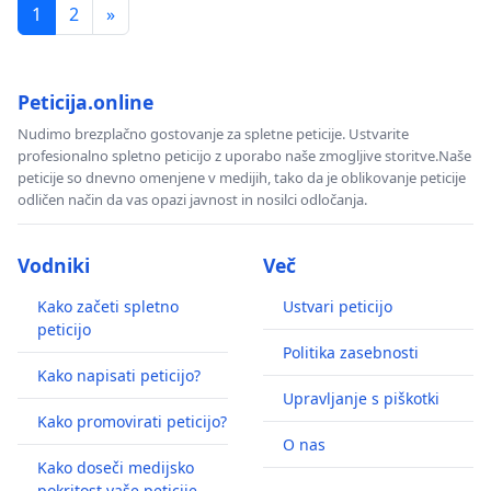
1
2
»
Peticija.online
Nudimo brezplačno gostovanje za spletne peticije. Ustvarite
profesionalno spletno peticijo z uporabo naše zmogljive storitve.Naše
peticije so dnevno omenjene v medijih, tako da je oblikovanje peticije
odličen način da vas opazi javnost in nosilci odločanja.
Vodniki
Več
Kako začeti spletno
Ustvari peticijo
peticijo
Politika zasebnosti
Kako napisati peticijo?
Upravljanje s piškotki
Kako promovirati peticijo?
O nas
Kako doseči medijsko
pokritost vaše peticije