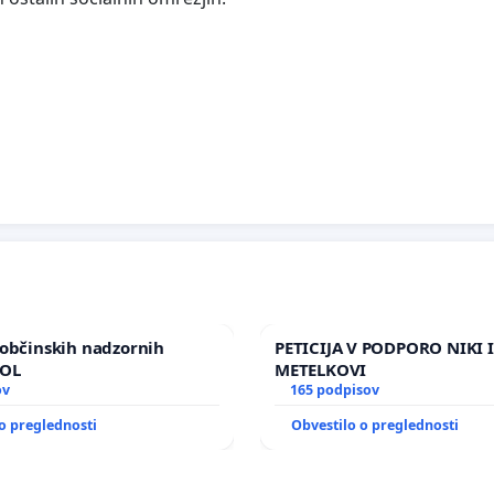
občinskih nadzornih
PETICIJA V PODPORO NIKI 
MOL
METELKOVI
ov
165 podpisov
o preglednosti
Obvestilo o preglednosti