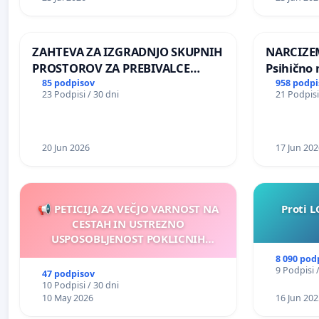
ŠRAJNERJA NA VELEPOSLANIŠTVO
REPUBLIKE SLOVENIJE V MOSKVI
ZAHTEVA ZA IZGRADNJO SKUPNIH
NARCIZEM
PROSTOROV ZA PREBIVALCE
Psihično 
KRAJEVNE SKUPNOSTI
enako pr
85 podpisov
958 podpi
23 Podpisi / 30 dni
21 Podpisi
PRESTRANEK
nasilje
20 Jun 2026
17 Jun 202
📢 PETICIJA ZA VEČJO VARNOST NA
Proti L
CESTAH IN USTREZNO
USPOSOBLJENOST POKLICNIH
VOZNIKOV
8 090 pod
9 Podpisi 
47 podpisov
10 Podpisi / 30 dni
10 May 2026
16 Jun 202