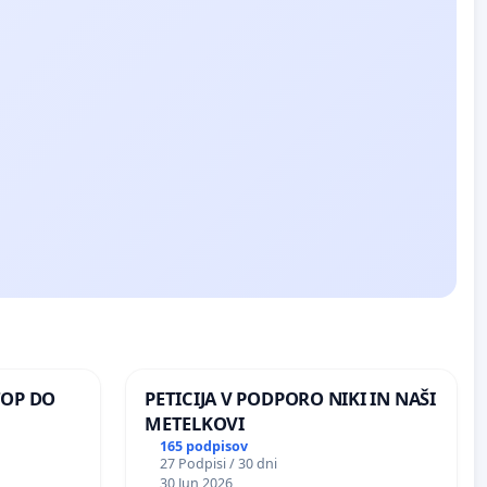
TOP DO
PETICIJA V PODPORO NIKI IN NAŠI
METELKOVI
165 podpisov
27 Podpisi / 30 dni
 O
30 Jun 2026