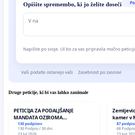
Po
Opišite spremembo, ki jo želite doseči
Napišite po svoje. UI bo za vas pripravila močno peticij
Vaši podatki ostanejo vaši
Zasebnost po zasnovi
Druge peticije, ki bi vas lahko zanimale
PETICIJA ZA PODALJŠANJE
Zemljevi
MANDATA OZIROMA
kamer v
ČIMPREJŠNJO PONOVNO
130 podpisov
87 podpis
130 Podpisi / 30 dni
68 Podpisi
NAPOTITEV GOSPODA BERNARDA
23 Jul 2026
23 Jun 202