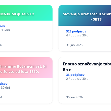
KAMNIK MOJE MESTO
Slovenija brez totalitarni
- SBTS
sov
/ 30 dni
528 podpisov
4 Podpisi / 30 dni
26
31 Jan 2026
Enotno označevanje tabel
ohranimo Botanični vrt, ki
Brce
e že vse od leta 1810.
33 podpisov
2 Podpisi / 30 dni
pisov
/ 30 dni
24
30 Jun 2026