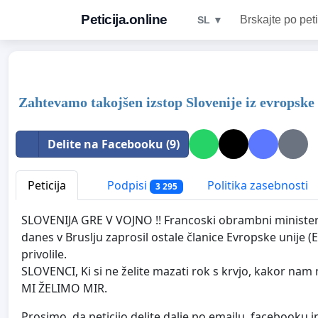
Peticija.online
Brskajte po peti
SL ▼
Zahtevamo takojšen izstop Slovenije iz evropske
Delite na Facebooku (9)
Peticija
Podpisi
Politika zasebnosti
3 295
SLOVENIJA GRE V VOJNO !! Francoski obrambni minister J
danes v Bruslju zaprosil ostale članice Evropske unije (
privolile.
SLOVENCI, Ki si ne želite mazati rok s krvjo, kakor nam n
MI ŽELIMO MIR.
Prosimo, da peticijo delite dalje po emailu, facebooku in