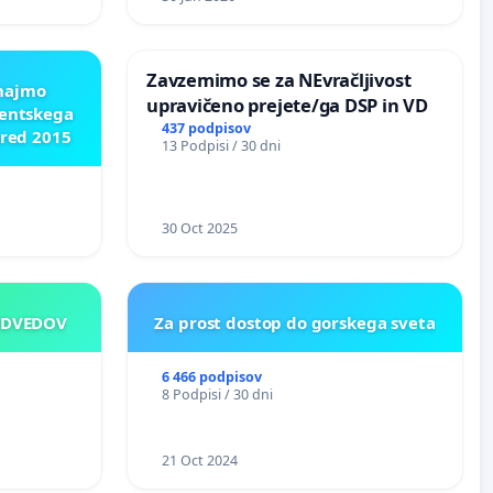
ROŽJEM
Zavzemimo se za NEvračljivost
znajmo
upravičeno prejete/ga DSP in VD
dentskega
437 podpisov
pred 2015
13 Podpisi / 30 dni
30 Oct 2025
EDVEDOV
Za prost dostop do gorskega sveta
6 466 podpisov
8 Podpisi / 30 dni
21 Oct 2024