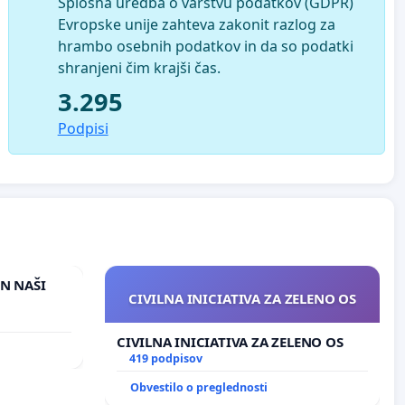
Splošna uredba o varstvu podatkov (GDPR)
Evropske unije zahteva zakonit razlog za
hrambo osebnih podatkov in da so podatki
shranjeni čim krajši čas.
3.295
Podpisi
IN NAŠI
CIVILNA INICIATIVA ZA ZELENO OS
CIVILNA INICIATIVA ZA ZELENO OS
419 podpisov
Obvestilo o preglednosti