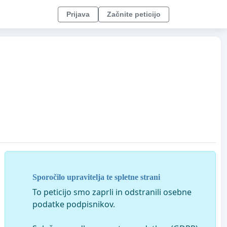
Prijava
Začnite peticijo
Sporočilo upravitelja te spletne strani
To peticijo smo zaprli in odstranili osebne
podatke podpisnikov.