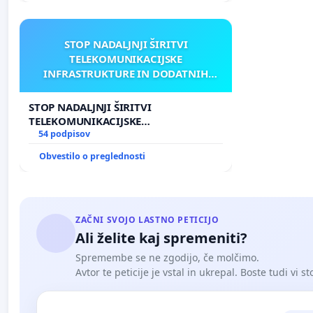
STOP NADALJNJI ŠIRITVI
TELEKOMUNIKACIJSKE
INFRASTRUKTURE IN DODATNIH
ANTEN V GRADIŠČAKU
STOP NADALJNJI ŠIRITVI
TELEKOMUNIKACIJSKE
INFRASTRUKTURE IN DODATNIH
54 podpisov
ANTEN V GRADIŠČAKU
Obvestilo o preglednosti
ZAČNI SVOJO LASTNO PETICIJO
Ali želite kaj spremeniti?
Spremembe se ne zgodijo, če molčimo.
Avtor te peticije je vstal in ukrepal. Boste tudi vi st