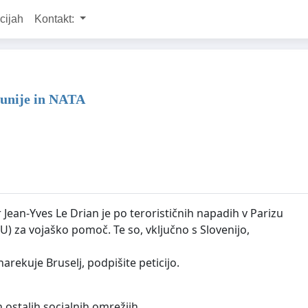
cijah
Kontakt:
 unije in NATA
ean-Yves Le Drian je po terorističnih napadih v Parizu
EU) za vojaško pomoč. Te so, vključno s Slovenijo,
arekuje Bruselj, podpišite peticijo.
 ostalih socialnih omrežjih.