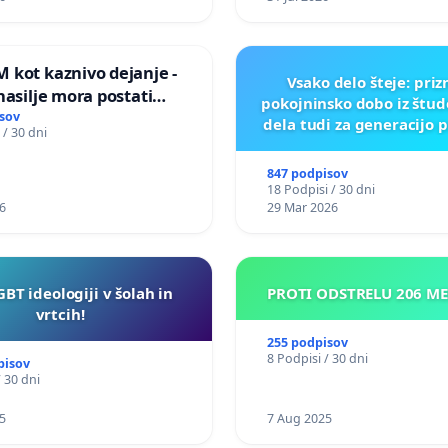
ILEGALNI TRGOVINI Z O
 kot kaznivo dejanje -
Vsako delo šteje: pri
nasilje mora postati
pokojninsko dobo iz štu
epoznano kot fizično
sov
dela tudi za generacijo 
 / 30 dni
847 podpisov
18 Podpisi / 30 dni
6
29 Mar 2026
GBT ideologiji v šolah in
PROTI ODSTRELU 206 M
vrtcih!
255 podpisov
8 Podpisi / 30 dni
pisov
/ 30 dni
5
7 Aug 2025