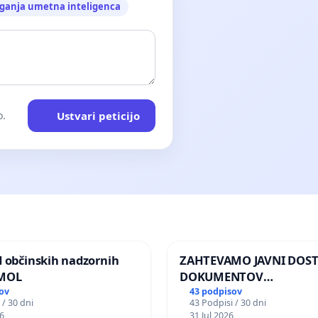
ganja umetna inteligenca
Ustvari peticijo
o.
d občinskih nadzornih
ZAHTEVAMO JAVNI DOS
 MOL
DOKUMENTOV
PARLAMENTARNIH
ov
43 podpisov
 / 30 dni
43 Podpisi / 30 dni
PREISKOVALNIH KOMISIJ
6
31 Jul 2026