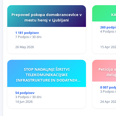
Prepoved pokopa domobrancevlce v
mestu heroj v Ljubljani
260 podpi
4 Podpisi 
1 181 podpisov
7 Podpisi / 30 dni
26 May 2026
15 Apr 20
STOP NADALJNJI ŠIRITVI
Peticija 
TELEKOMUNIKACIJSKE
deluj
INFRASTRUKTURE IN DODATNIH
ANTEN V GRADIŠČAKU
8 007 pod
3 Podpisi 
54 podpisov
3 Podpisi / 30 dni
14 Jun 2026
24 Apr 20