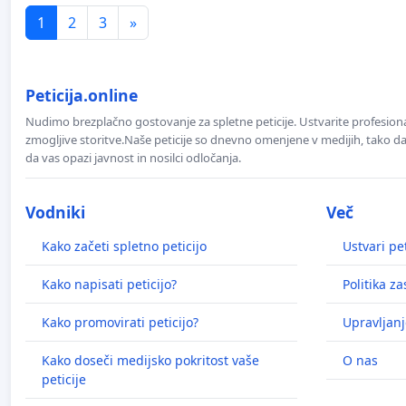
1
2
3
»
Peticija.online
Nudimo brezplačno gostovanje za spletne peticije. Ustvarite profesion
zmogljive storitve.Naše peticije so dnevno omenjene v medijih, tako da 
da vas opazi javnost in nosilci odločanja.
Vodniki
Več
Kako začeti spletno peticijo
Ustvari pet
Kako napisati peticijo?
Politika z
Kako promovirati peticijo?
Upravljanj
Kako doseči medijsko pokritost vaše
O nas
peticije