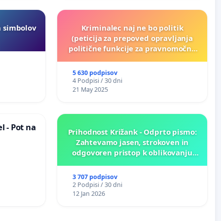
h simbolov
Kriminalec naj ne bo politik
(peticija za prepoved opravljanja
politične funkcije za pravnomočno
obsojene politike)
5 630 podpisov
4 Podpisi / 30 dni
21 May 2025
 - Pot na
Prihodnost Križank - Odprto pismo:
Zahtevamo jasen, strokoven in
odgovoren pristop k oblikovanju
prihodnosti Križank!
3 707 podpisov
2 Podpisi / 30 dni
12 Jan 2026