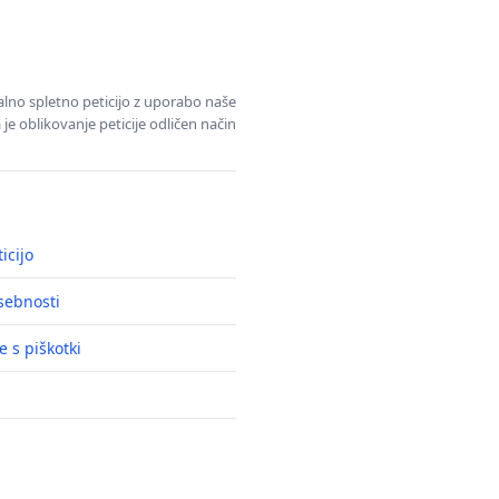
alno spletno peticijo z uporabo naše
je oblikovanje peticije odličen način
icijo
asebnosti
e s piškotki