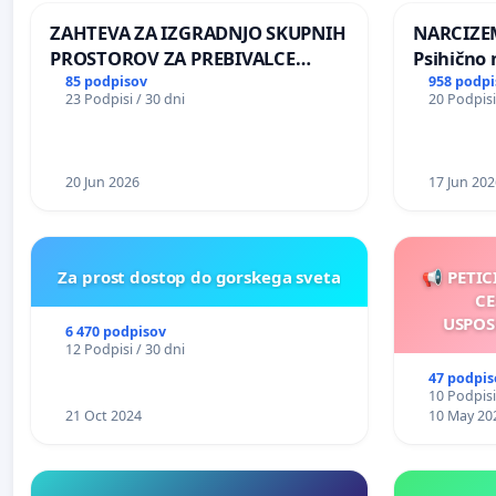
ZAHTEVA ZA IZGRADNJO SKUPNIH
NARCIZEM
PROSTOROV ZA PREBIVALCE
Psihično 
KRAJEVNE SKUPNOSTI
enako pr
85 podpisov
958 podpi
23 Podpisi / 30 dni
20 Podpisi
PRESTRANEK
nasilje
20 Jun 2026
17 Jun 202
Za prost dostop do gorskega sveta
📢 PETIC
CE
USPOS
6 470 podpisov
12 Podpisi / 30 dni
47 podpis
10 Podpisi
21 Oct 2024
10 May 20