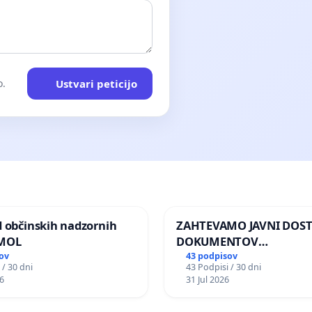
Ustvari peticijo
o.
d občinskih nadzornih
ZAHTEVAMO JAVNI DOS
 MOL
DOKUMENTOV
PARLAMENTARNIH
ov
43 podpisov
 / 30 dni
43 Podpisi / 30 dni
PREISKOVALNIH KOMISIJ
6
31 Jul 2026
ILEGALNI TRGOVINI Z O