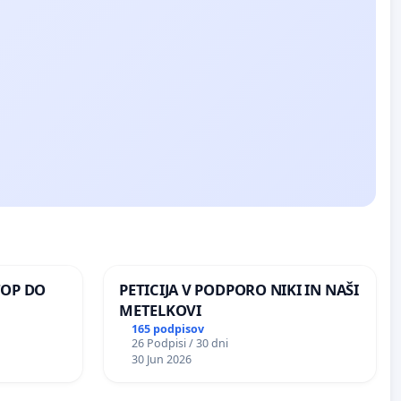
TOP DO
PETICIJA V PODPORO NIKI IN NAŠI
METELKOVI
165 podpisov
26 Podpisi / 30 dni
 O
30 Jun 2026
ROŽJEM