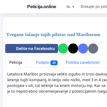
Peticija.online
Brskajte po peti
SL ▼
Tvegano šolanje tujih pilotov nad Mariborom
Delite na Facebooku
Peticija
Podpisi
Politika zasebnosti
20
Letalisce Maribor proizvaja veliko izgubo in trosi davk
letenje tujih kompanij, ki letijo zelo nizko, med 3 in 4
postopke v sili, tut letenje na enem motorju inp. Kar s
je to nepotrebno obremenjevanje z potencijalnim tvega