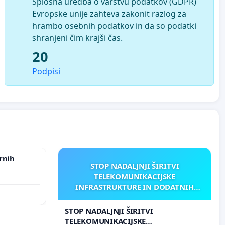
Splošna uredba o varstvu podatkov (GDPR)
Evropske unije zahteva zakonit razlog za
hrambo osebnih podatkov in da so podatki
shranjeni čim krajši čas.
20
Podpisi
rnih
STOP NADALJNJI ŠIRITVI
TELEKOMUNIKACIJSKE
INFRASTRUKTURE IN DODATNIH
ANTEN V GRADIŠČAKU
STOP NADALJNJI ŠIRITVI
TELEKOMUNIKACIJSKE