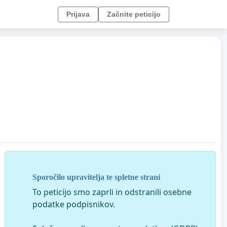
Prijava
Začnite peticijo
Sporočilo upravitelja te spletne strani
To peticijo smo zaprli in odstranili osebne
podatke podpisnikov.