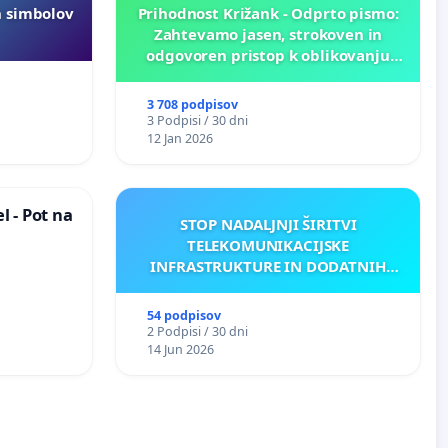
h simbolov
Prihodnost Križank - Odprto pismo:
Zahtevamo jasen, strokoven in
odgovoren pristop k oblikovanju
prihodnosti Križank!
3 708 podpisov
3 Podpisi / 30 dni
12 Jan 2026
 - Pot na
STOP NADALJNJI ŠIRITVI
TELEKOMUNIKACIJSKE
INFRASTRUKTURE IN DODATNIH
ANTEN V GRADIŠČAKU
54 podpisov
2 Podpisi / 30 dni
14 Jun 2026