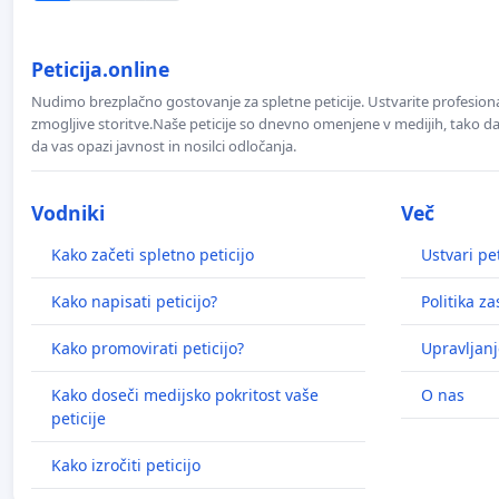
Peticija.online
Nudimo brezplačno gostovanje za spletne peticije. Ustvarite profesion
zmogljive storitve.Naše peticije so dnevno omenjene v medijih, tako da 
da vas opazi javnost in nosilci odločanja.
Vodniki
Več
Kako začeti spletno peticijo
Ustvari pet
Kako napisati peticijo?
Politika z
Kako promovirati peticijo?
Upravljanj
Kako doseči medijsko pokritost vaše
O nas
peticije
Kako izročiti peticijo