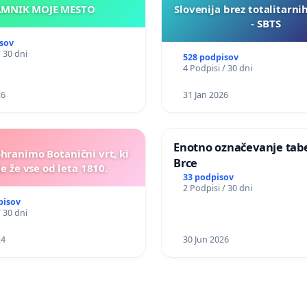
KAMNIK MOJE MESTO
Slovenija brez totalitarni
- SBTS
sov
/ 30 dni
528 podpisov
4 Podpisi / 30 dni
26
31 Jan 2026
Enotno označevanje tabel
ohranimo Botanični vrt, ki
Brce
e že vse od leta 1810.
33 podpisov
2 Podpisi / 30 dni
pisov
/ 30 dni
24
30 Jun 2026