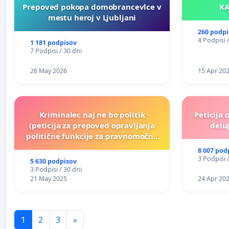
Prepoved pokopa domobrancevlce v
mestu heroj v Ljubljani
260 podpi
4 Podpisi 
1 181 podpisov
7 Podpisi / 30 dni
26 May 2026
15 Apr 20
Kriminalec naj ne bo politik
Peticija 
(peticija za prepoved opravljanja
deluj
politične funkcije za pravnomočno
obsojene politike)
8 007 pod
3 Podpisi 
5 630 podpisov
3 Podpisi / 30 dni
21 May 2025
24 Apr 20
1
2
3
»