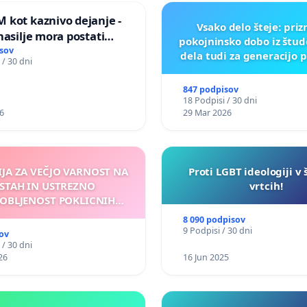
 kot kaznivo dejanje -
Vsako delo šteje: pri
nasilje mora postati
pokojninsko dobo iz štu
epoznano kot fizično
sov
dela tudi za generacijo 
 / 30 dni
847 podpisov
18 Podpisi / 30 dni
6
29 Mar 2026
IJA ZA VEČJO VARNOST NA
Proti LGBT ideologiji v 
STAH IN USTREZNO
vrtcih!
OBLJENOST POKLICNIH
VOZNIKOV
8 090 podpisov
9 Podpisi / 30 dni
ov
 / 30 dni
26
16 Jun 2025