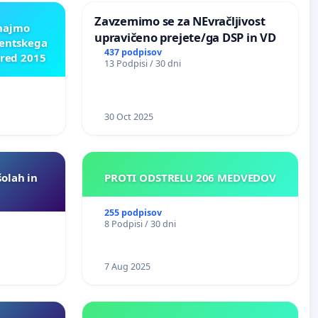
Zavzemimo se za NEvračljivost
znajmo
upravičeno prejete/ga DSP in VD
dentskega
437 podpisov
pred 2015
13 Podpisi / 30 dni
30 Oct 2025
šolah in
PROTI ODSTRELU 206 MEDVEDOV
255 podpisov
8 Podpisi / 30 dni
7 Aug 2025