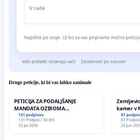
Napišite po svoje. UI bo za vas pripravila močno peticij
Vaši podatki ostanejo vaši
Zasebnost po zasnovi
Druge peticije, ki bi vas lahko zanimale
PETICIJA ZA PODALJŠANJE
Zemljevi
MANDATA OZIROMA
kamer v
ČIMPREJŠNJO PONOVNO
131 podpisov
87 podpis
131 Podpisi / 30 dni
67 Podpisi
NAPOTITEV GOSPODA BERNARDA
23 Jul 2026
23 Jun 202
ŠRAJNERJA NA VELEPOSLANIŠTVO
REPUBLIKE SLOVENIJE V MOSKVI