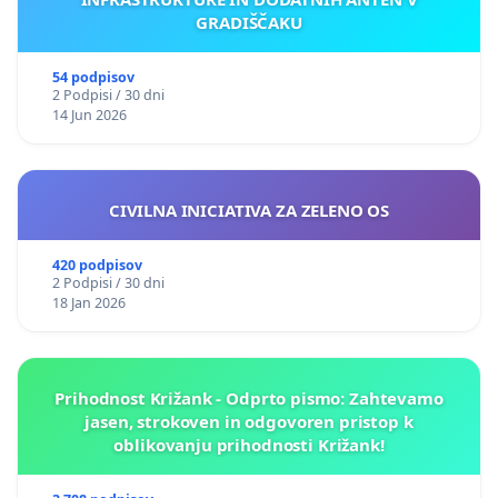
GRADIŠČAKU
54 podpisov
2 Podpisi / 30 dni
14 Jun 2026
CIVILNA INICIATIVA ZA ZELENO OS
420 podpisov
2 Podpisi / 30 dni
18 Jan 2026
Prihodnost Križank - Odprto pismo: Zahtevamo
jasen, strokoven in odgovoren pristop k
oblikovanju prihodnosti Križank!