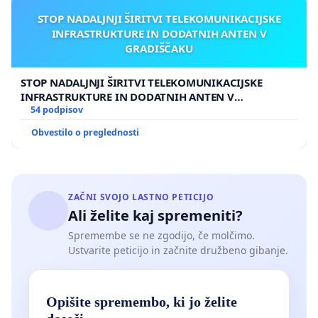
STOP NADALJNJI ŠIRITVI TELEKOMUNIKACIJSKE
INFRASTRUKTURE IN DODATNIH ANTEN V
GRADIŠČAKU
STOP NADALJNJI ŠIRITVI TELEKOMUNIKACIJSKE
INFRASTRUKTURE IN DODATNIH ANTEN V
GRADIŠČAKU
54 podpisov
Obvestilo o preglednosti
ZAČNI SVOJO LASTNO PETICIJO
Ali želite kaj spremeniti?
Spremembe se ne zgodijo, če molčimo.
Ustvarite peticijo in začnite družbeno gibanje.
Opišite spremembo, ki jo želite