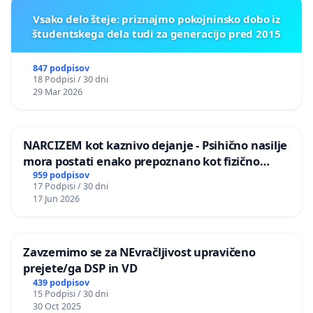
Vsako delo šteje: priznajmo pokojninsko dobo iz
študentskega dela tudi za generacijo pred 2015
847 podpisov
18 Podpisi / 30 dni
29 Mar 2026
NARCIZEM kot kaznivo dejanje - Psihično nasilje
mora postati enako prepoznano kot fizično
nasilje
959 podpisov
17 Podpisi / 30 dni
17 Jun 2026
Zavzemimo se za NEvračljivost upravičeno
prejete/ga DSP in VD
439 podpisov
15 Podpisi / 30 dni
30 Oct 2025