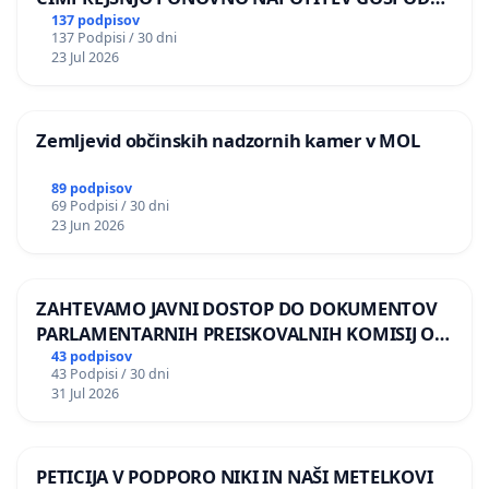
BERNARDA ŠRAJNERJA NA VELEPOSLANIŠTVO
137 podpisov
137 Podpisi / 30 dni
REPUBLIKE SLOVENIJE V MOSKVI
23 Jul 2026
Zemljevid občinskih nadzornih kamer v MOL
89 podpisov
69 Podpisi / 30 dni
23 Jun 2026
ZAHTEVAMO JAVNI DOSTOP DO DOKUMENTOV
PARLAMENTARNIH PREISKOVALNIH KOMISIJ O
ILEGALNI TRGOVINI Z OROŽJEM
43 podpisov
43 Podpisi / 30 dni
31 Jul 2026
PETICIJA V PODPORO NIKI IN NAŠI METELKOVI