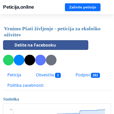
Peticija.online
Začnite peticijo
Vrnimo Pšati življenje - peticija za ekološko
oživitev
Delite na Facebooku
Peticija
Obvestila
Podpisi
2
282
Politika zasebnosti
Statistika
282