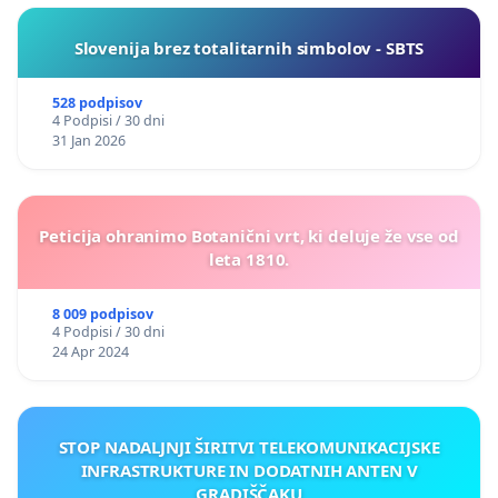
Slovenija brez totalitarnih simbolov - SBTS
528 podpisov
4 Podpisi / 30 dni
31 Jan 2026
Peticija ohranimo Botanični vrt, ki deluje že vse od
leta 1810.
8 009 podpisov
4 Podpisi / 30 dni
24 Apr 2024
STOP NADALJNJI ŠIRITVI TELEKOMUNIKACIJSKE
INFRASTRUKTURE IN DODATNIH ANTEN V
GRADIŠČAKU