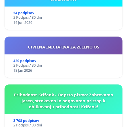
54 podpisov
2 Podpisi / 30 dni
14 Jun 2026
CIVILNA INICIATIVA ZA ZELENO OS
420 podpisov
2 Podpisi / 30 dni
18 Jan 2026
Prihodnost Križank - Odprto pismo: Zahtevamo
jasen, strokoven in odgovoren pristop k
oblikovanju prihodnosti Križank!
3 708 podpisov
2 Podpisi / 30 dni