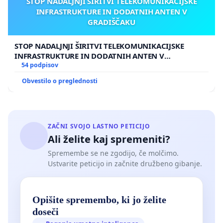
STOP NADALJNJI ŠIRITVI TELEKOMUNIKACIJSKE
INFRASTRUKTURE IN DODATNIH ANTEN V
GRADIŠČAKU
STOP NADALJNJI ŠIRITVI TELEKOMUNIKACIJSKE
INFRASTRUKTURE IN DODATNIH ANTEN V
GRADIŠČAKU
54 podpisov
Obvestilo o preglednosti
ZAČNI SVOJO LASTNO PETICIJO
Ali želite kaj spremeniti?
Spremembe se ne zgodijo, če molčimo.
Ustvarite peticijo in začnite družbeno gibanje.
Opišite spremembo, ki jo želite
doseči