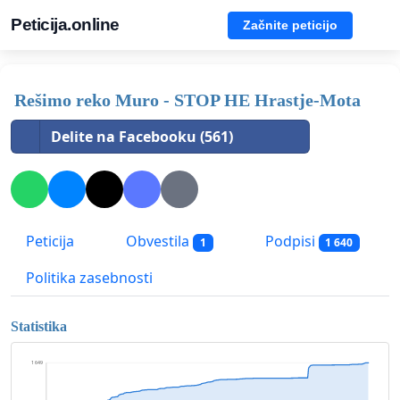
Peticija.online
Začnite peticijo
Rešimo reko Muro - STOP HE Hrastje-Mota
Delite na Facebooku (561)
Peticija
Obvestila
Podpisi
1
1 640
Politika zasebnosti
Statistika
1 649