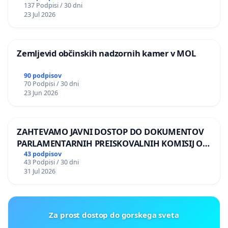
137 Podpisi / 30 dni
REPUBLIKE SLOVENIJE V MOSKVI
23 Jul 2026
Zemljevid občinskih nadzornih kamer v MOL
90 podpisov
70 Podpisi / 30 dni
23 Jun 2026
ZAHTEVAMO JAVNI DOSTOP DO DOKUMENTOV
PARLAMENTARNIH PREISKOVALNIH KOMISIJ O
ILEGALNI TRGOVINI Z OROŽJEM
43 podpisov
43 Podpisi / 30 dni
31 Jul 2026
Za prost dostop do gorskega sveta