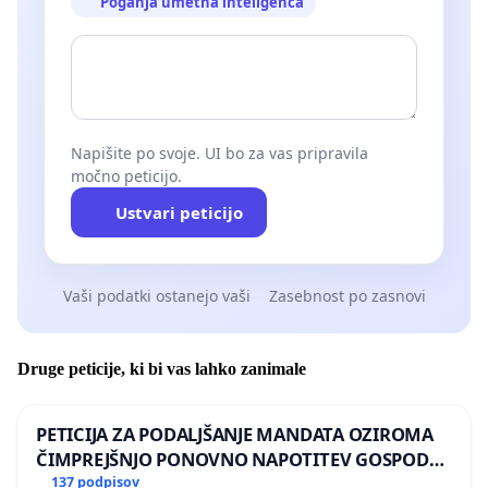
Poganja umetna inteligenca
Napišite po svoje. UI bo za vas pripravila
močno peticijo.
Ustvari peticijo
Vaši podatki ostanejo vaši
Zasebnost po zasnovi
Druge peticije, ki bi vas lahko zanimale
PETICIJA ZA PODALJŠANJE MANDATA OZIROMA
ČIMPREJŠNJO PONOVNO NAPOTITEV GOSPODA
BERNARDA ŠRAJNERJA NA VELEPOSLANIŠTVO
137 podpisov