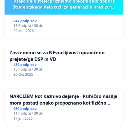
Vsako delo šteje: priznajmo pokojninsko dobo iz
študentskega dela tudi za generacijo pred 2015
847 podpisov
18 Podpisi / 30 dni
29 Mar 2026
Zavzemimo se za NEvračljivost upravičeno
prejete/ga DSP in VD
439 podpisov
15 Podpisi / 30 dni
30 Oct 2025
NARCIZEM kot kaznivo dejanje - Psihično nasilje
mora postati enako prepoznano kot fizično
nasilje
959 podpisov
11 Podpisi / 30 dni
17 Jun 2026