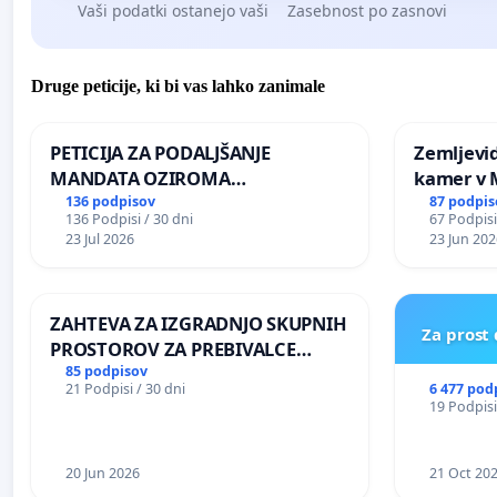
Vaši podatki ostanejo vaši
Zasebnost po zasnovi
Druge peticije, ki bi vas lahko zanimale
PETICIJA ZA PODALJŠANJE
Zemljevi
MANDATA OZIROMA
kamer v
ČIMPREJŠNJO PONOVNO
136 podpisov
87 podpis
136 Podpisi / 30 dni
67 Podpisi
NAPOTITEV GOSPODA BERNARDA
23 Jul 2026
23 Jun 202
ŠRAJNERJA NA VELEPOSLANIŠTVO
REPUBLIKE SLOVENIJE V MOSKVI
ZAHTEVA ZA IZGRADNJO SKUPNIH
Za prost
PROSTOROV ZA PREBIVALCE
KRAJEVNE SKUPNOSTI
85 podpisov
6 477 pod
21 Podpisi / 30 dni
PRESTRANEK
19 Podpisi
20 Jun 2026
21 Oct 20