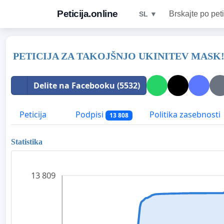
Peticija.online
Brskajte po peti
SL ▼
PETICIJA ZA TAKOJŠNJO UKINITEV MASK
Delite na Facebooku (5532)
Peticija
Podpisi
Politika zasebnosti
13 808
Statistika
13 809