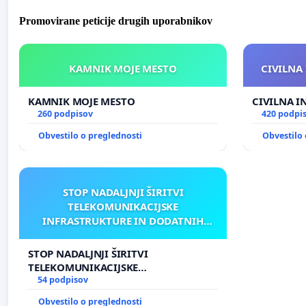
Promovirane peticije drugih uporabnikov
KAMNIK MOJE MESTO
CIVILNA 
KAMNIK MOJE MESTO
CIVILNA I
260 podpisov
420 podpi
Obvestilo o preglednosti
Obvestilo 
STOP NADALJNJI ŠIRITVI
TELEKOMUNIKACIJSKE
INFRASTRUKTURE IN DODATNIH
ANTEN V GRADIŠČAKU
STOP NADALJNJI ŠIRITVI
TELEKOMUNIKACIJSKE
INFRASTRUKTURE IN DODATNIH
54 podpisov
ANTEN V GRADIŠČAKU
Obvestilo o preglednosti