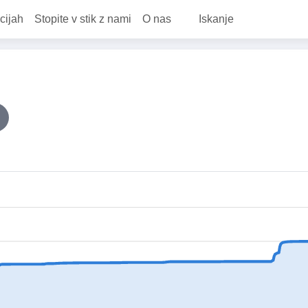
cijah
Stopite v stik z nami
O nas
Iskanje
!