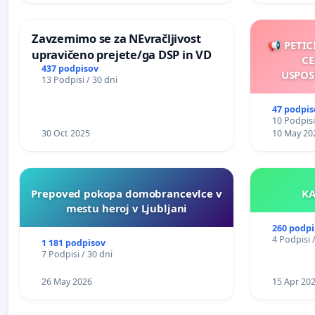
Zavzemimo se za NEvračljivost
📢 PETIC
upravičeno prejete/ga DSP in VD
CE
437 podpisov
USPOS
13 Podpisi / 30 dni
47 podpis
10 Podpisi
30 Oct 2025
10 May 20
Prepoved pokopa domobrancevlce v
mestu heroj v Ljubljani
260 podpi
4 Podpisi 
1 181 podpisov
7 Podpisi / 30 dni
26 May 2026
15 Apr 20