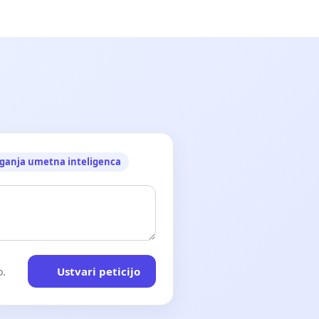
ganja umetna inteligenca
Ustvari peticijo
o.