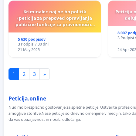
Kriminalec naj ne bo politik
Peticija 
(peticija za prepoved opravljanja
deluj
politične funkcije za pravnomočno
obsojene politike)
8 007 pod
3 Podpisi 
5 630 podpisov
3 Podpisi / 30 dni
21 May 2025
24 Apr 20
1
2
3
»
Peticija.online
Nudimo brezplačno gostovanje za spletne peticije. Ustvarite profesion
zmogljive storitve.Naše peticije so dnevno omenjene v medijih, tako da 
da vas opazi javnost in nosilci odločanja.