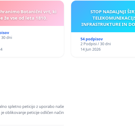
ohranimo Botanični vrt, ki
STOP NADALJNJI ŠIR
e že vse od leta 1810.
TELEKOMUNIKACIJ
INFRASTRUKTURE IN D
ANTEN V GRADIŠČ
pisov
/ 30 dni
54 podpisov
2 Podpisi / 30 dni
24
14 Jun 2026
alno spletno peticijo z uporabo naše
je oblikovanje peticije odličen način