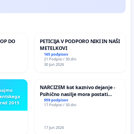
TOP DO
PETICIJA V PODPORO NIKI IN NAŠI
METELKOVI
165 podpisov
21 Podpisi / 30 dni
 O
30 Jun 2026
ROŽJEM
NARCIZEM kot kaznivo dejanje -
znajmo
Psihično nasilje mora postati
dentskega
enako prepoznano kot fizično
959 podpisov
pred 2015
17 Podpisi / 30 dni
nasilje
17 Jun 2026