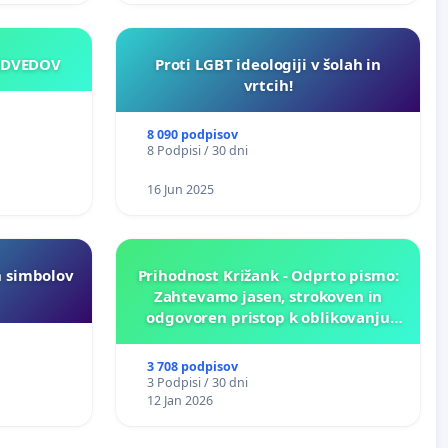
EDVEDOV
Proti LGBT ideologiji v šolah in
vrtcih!
8 090 podpisov
8 Podpisi / 30 dni
16 Jun 2025
h simbolov
Prihodnost Križank - Odprto pismo:
Zahtevamo jasen, strokoven in
odgovoren pristop k oblikovanju
prihodnosti Križank!
3 708 podpisov
3 Podpisi / 30 dni
12 Jan 2026