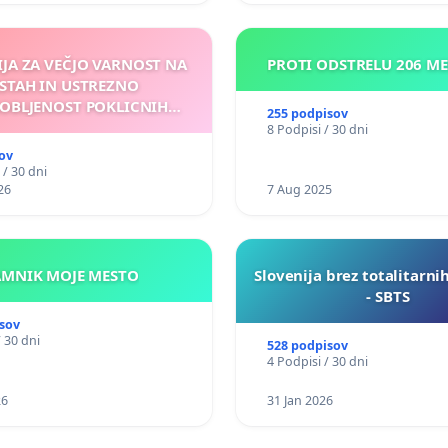
IJA ZA VEČJO VARNOST NA
PROTI ODSTRELU 206 M
STAH IN USTREZNO
OBLJENOST POKLICNIH
255 podpisov
VOZNIKOV
8 Podpisi / 30 dni
ov
 / 30 dni
26
7 Aug 2025
KAMNIK MOJE MESTO
Slovenija brez totalitarni
- SBTS
sov
/ 30 dni
528 podpisov
4 Podpisi / 30 dni
26
31 Jan 2026