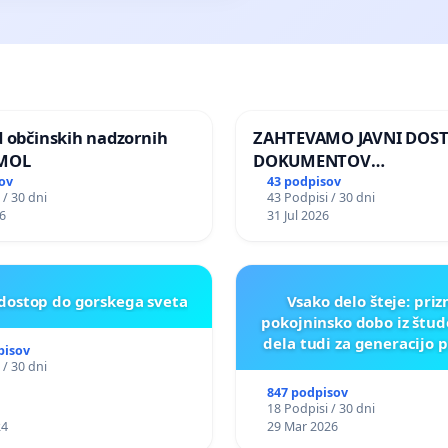
d občinskih nadzornih
ZAHTEVAMO JAVNI DOS
 MOL
DOKUMENTOV
PARLAMENTARNIH
ov
43 podpisov
 / 30 dni
43 Podpisi / 30 dni
PREISKOVALNIH KOMISIJ
6
31 Jul 2026
ILEGALNI TRGOVINI Z O
 dostop do gorskega sveta
Vsako delo šteje: pri
pokojninsko dobo iz štu
dela tudi za generacijo 
pisov
 / 30 dni
847 podpisov
18 Podpisi / 30 dni
24
29 Mar 2026