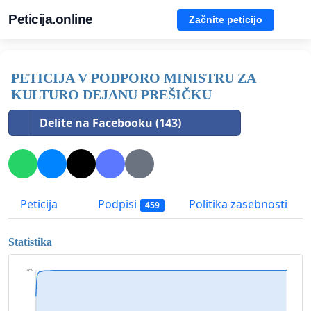
Peticija.online
Začnite peticijo
PETICIJA V PODPORO MINISTRU ZA
KULTURO DEJANU PREŠIČKU
Delite na Facebooku (143)
Peticija
Podpisi
Politika zasebnosti
459
Statistika
459