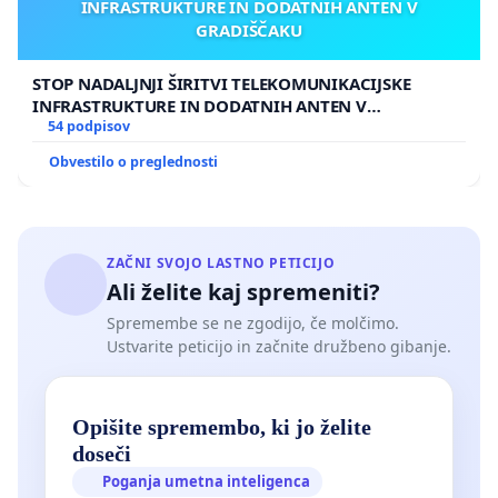
INFRASTRUKTURE IN DODATNIH ANTEN V
GRADIŠČAKU
STOP NADALJNJI ŠIRITVI TELEKOMUNIKACIJSKE
INFRASTRUKTURE IN DODATNIH ANTEN V
GRADIŠČAKU
54 podpisov
Obvestilo o preglednosti
ZAČNI SVOJO LASTNO PETICIJO
Ali želite kaj spremeniti?
Spremembe se ne zgodijo, če molčimo.
Ustvarite peticijo in začnite družbeno gibanje.
Opišite spremembo, ki jo želite
doseči
Poganja umetna inteligenca