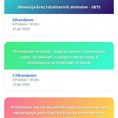
Slovenija brez totalitarnih simbolov - SBTS
528 podpisov
4 Podpisi / 30 dni
31 Jan 2026
Prihodnost Križank - Odprto pismo: Zahtevamo
jasen, strokoven in odgovoren pristop k
oblikovanju prihodnosti Križank!
3 708 podpisov
3 Podpisi / 30 dni
12 Jan 2026
Kriminalec naj ne bo politik (peticija za prepoved
opravljanja politične funkcije za pravnomočno