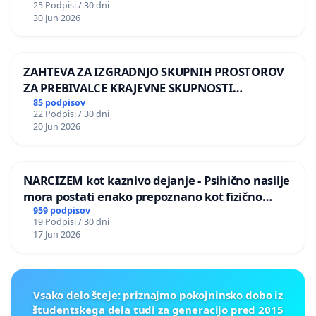
25 Podpisi / 30 dni
30 Jun 2026
ZAHTEVA ZA IZGRADNJO SKUPNIH PROSTOROV
ZA PREBIVALCE KRAJEVNE SKUPNOSTI
PRESTRANEK
85 podpisov
22 Podpisi / 30 dni
20 Jun 2026
NARCIZEM kot kaznivo dejanje - Psihično nasilje
mora postati enako prepoznano kot fizično
nasilje
959 podpisov
19 Podpisi / 30 dni
17 Jun 2026
Vsako delo šteje: priznajmo pokojninsko dobo iz
študentskega dela tudi za generacijo pred 2015