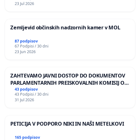
REPUBLIKE SLOVENIJE V MOSKVI
23 Jul 2026
Zemljevid občinskih nadzornih kamer v MOL
87 podpisov
67 Podpisi / 30 dni
23 Jun 2026
ZAHTEVAMO JAVNI DOSTOP DO DOKUMENTOV
PARLAMENTARNIH PREISKOVALNIH KOMISIJ O
ILEGALNI TRGOVINI Z OROŽJEM
43 podpisov
43 Podpisi / 30 dni
31 Jul 2026
PETICIJA V PODPORO NIKI IN NAŠI METELKOVI
165 podpisov