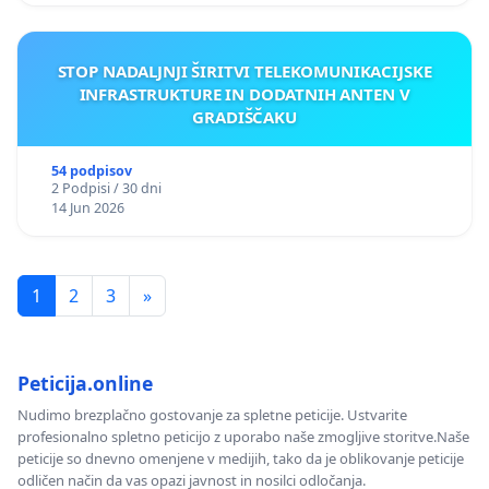
STOP NADALJNJI ŠIRITVI TELEKOMUNIKACIJSKE
INFRASTRUKTURE IN DODATNIH ANTEN V
GRADIŠČAKU
54 podpisov
2 Podpisi / 30 dni
14 Jun 2026
1
2
3
»
Peticija.online
Nudimo brezplačno gostovanje za spletne peticije. Ustvarite
profesionalno spletno peticijo z uporabo naše zmogljive storitve.Naše
peticije so dnevno omenjene v medijih, tako da je oblikovanje peticije
odličen način da vas opazi javnost in nosilci odločanja.