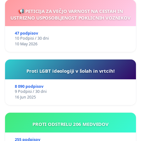
📢 PETICIJA ZA VEČJO VARNOST NA CESTAH IN
USTREZNO USPOSOBLJENOST POKLICNIH VOZNIKOV
47 podpisov
10 Podpisi / 30 dni
10 May 2026
Proti LGBT ideologiji v šolah in vrtcih!
8 090 podpisov
9 Podpisi / 30 dni
16 Jun 2025
PROTI ODSTRELU 206 MEDVEDOV
255 podpisov