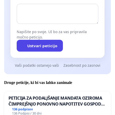
Napišite po svoje. UI bo za vas pripravila
močno peticijo.
Ustvari peticijo
Vaši podatki ostanejo vaši
Zasebnost po zasnovi
Druge peticije, ki bi vas lahko zanimale
PETICIJA ZA PODALJŠANJE MANDATA OZIROMA
ČIMPREJŠNJO PONOVNO NAPOTITEV GOSPODA
BERNARDA ŠRAJNERJA NA VELEPOSLANIŠTVO
136 podpisov
136 Podpisi / 30 dni