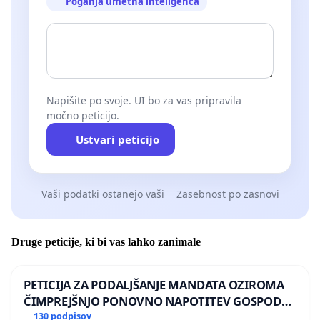
Poganja umetna inteligenca
Napišite po svoje. UI bo za vas pripravila
močno peticijo.
Ustvari peticijo
Vaši podatki ostanejo vaši
Zasebnost po zasnovi
Druge peticije, ki bi vas lahko zanimale
PETICIJA ZA PODALJŠANJE MANDATA OZIROMA
ČIMPREJŠNJO PONOVNO NAPOTITEV GOSPODA
BERNARDA ŠRAJNERJA NA VELEPOSLANIŠTVO
130 podpisov