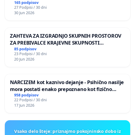
165 podpisov
27 Podpisi / 30 dni
30 Jun 2026
ZAHTEVA ZA IZGRADNJO SKUPNIH PROSTOROV
ZA PREBIVALCE KRAJEVNE SKUPNOSTI
PRESTRANEK
85 podpisov
23 Podpisi / 30 dni
20 Jun 2026
NARCIZEM kot kaznivo dejanje - Psihično nasilje
mora postati enako prepoznano kot fizično
nasilje
958 podpisov
22 Podpisi / 30 dni
17 Jun 2026
Vsako delo šteje: priznajmo pokojninsko dobo iz