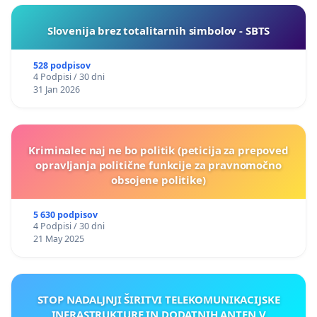
Slovenija brez totalitarnih simbolov - SBTS
528 podpisov
4 Podpisi / 30 dni
31 Jan 2026
Kriminalec naj ne bo politik (peticija za prepoved
opravljanja politične funkcije za pravnomočno
obsojene politike)
5 630 podpisov
4 Podpisi / 30 dni
21 May 2025
STOP NADALJNJI ŠIRITVI TELEKOMUNIKACIJSKE
INFRASTRUKTURE IN DODATNIH ANTEN V