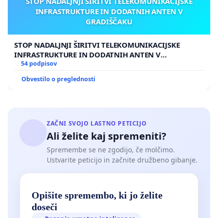
STOP NADALJNJI ŠIRITVI TELEKOMUNIKACIJSKE
INFRASTRUKTURE IN DODATNIH ANTEN V
GRADIŠČAKU
STOP NADALJNJI ŠIRITVI TELEKOMUNIKACIJSKE
INFRASTRUKTURE IN DODATNIH ANTEN V
GRADIŠČAKU
54 podpisov
Obvestilo o preglednosti
ZAČNI SVOJO LASTNO PETICIJO
Ali želite kaj spremeniti?
Spremembe se ne zgodijo, če molčimo.
Ustvarite peticijo in začnite družbeno gibanje.
Opišite spremembo, ki jo želite
doseči