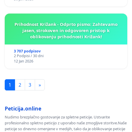
Prihodnost Križank - Odprto pismo: Zahtevamo
jasen, strokoven in odgovoren pristop k
oblikovanju prihodnosti Križank!
3 707 podpisov
2 Podpisi / 30 dni
12 Jan 2026
1
2
3
»
Peticija.online
Nudimo brezplačno gostovanje za spletne peticije. Ustvarite
profesionalno spletno peticijo z uporabo naše zmogljive storitve.Naše
peticije so dnevno omenjene v medijih, tako da je oblikovanje peticije