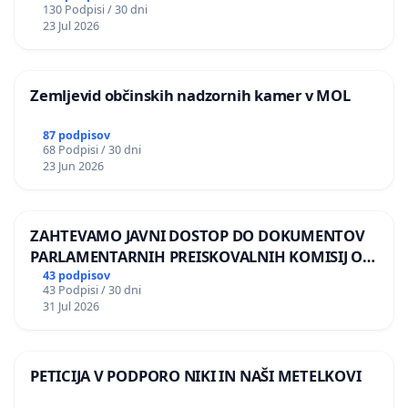
130 Podpisi / 30 dni
REPUBLIKE SLOVENIJE V MOSKVI
23 Jul 2026
Zemljevid občinskih nadzornih kamer v MOL
87 podpisov
68 Podpisi / 30 dni
23 Jun 2026
ZAHTEVAMO JAVNI DOSTOP DO DOKUMENTOV
PARLAMENTARNIH PREISKOVALNIH KOMISIJ O
ILEGALNI TRGOVINI Z OROŽJEM
43 podpisov
43 Podpisi / 30 dni
31 Jul 2026
PETICIJA V PODPORO NIKI IN NAŠI METELKOVI