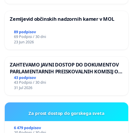
Zemljevid občinskih nadzornih kamer v MOL
89 podpisov
69 Podpisi / 30 dni
23 Jun 2026
ZAHTEVAMO JAVNI DOSTOP DO DOKUMENTOV
PARLAMENTARNIH PREISKOVALNIH KOMISIJ O
ILEGALNI TRGOVINI Z OROŽJEM
43 podpisov
43 Podpisi / 30 dni
31 Jul 2026
Za prost dostop do gorskega sveta
6 479 podpisov
20 Podpisi / 30 dni