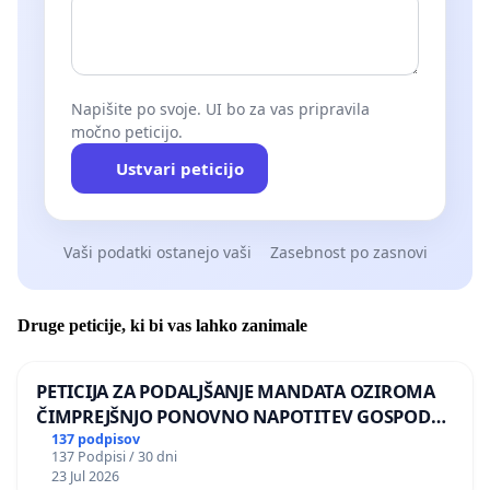
Napišite po svoje. UI bo za vas pripravila
močno peticijo.
Ustvari peticijo
Vaši podatki ostanejo vaši
Zasebnost po zasnovi
Druge peticije, ki bi vas lahko zanimale
PETICIJA ZA PODALJŠANJE MANDATA OZIROMA
ČIMPREJŠNJO PONOVNO NAPOTITEV GOSPODA
BERNARDA ŠRAJNERJA NA VELEPOSLANIŠTVO
137 podpisov
137 Podpisi / 30 dni
REPUBLIKE SLOVENIJE V MOSKVI
23 Jul 2026