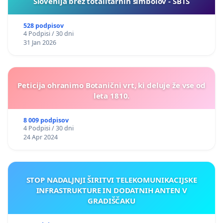
Slovenija brez totalitarnih simbolov - SBTS
528 podpisov
4 Podpisi / 30 dni
31 Jan 2026
Peticija ohranimo Botanični vrt, ki deluje že vse od
leta 1810.
8 009 podpisov
4 Podpisi / 30 dni
24 Apr 2024
STOP NADALJNJI ŠIRITVI TELEKOMUNIKACIJSKE
INFRASTRUKTURE IN DODATNIH ANTEN V
GRADIŠČAKU