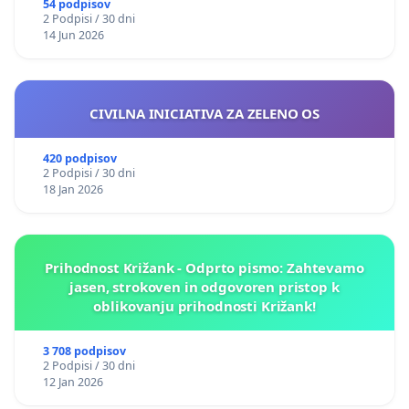
54 podpisov
2 Podpisi / 30 dni
14 Jun 2026
CIVILNA INICIATIVA ZA ZELENO OS
420 podpisov
2 Podpisi / 30 dni
18 Jan 2026
Prihodnost Križank - Odprto pismo: Zahtevamo
jasen, strokoven in odgovoren pristop k
oblikovanju prihodnosti Križank!
3 708 podpisov
2 Podpisi / 30 dni
12 Jan 2026