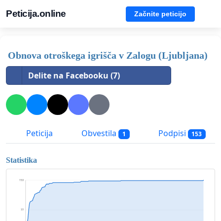
Peticija.online
Začnite peticijo
Obnova otroškega igrišča v Zalogu (Ljubljana)
Delite na Facebooku (7)
Peticija
Obvestila
Podpisi
1
153
Statistika
153
77