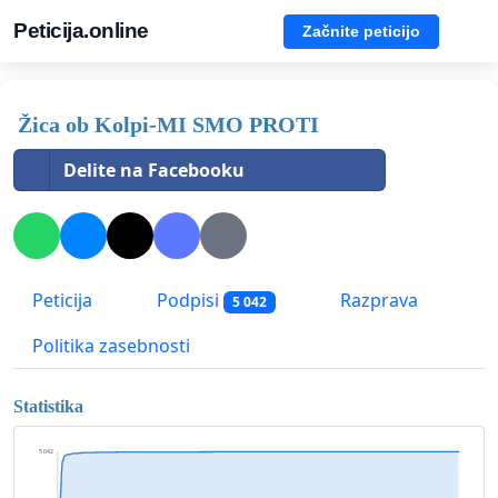
Peticija.online
Začnite peticijo
Žica ob Kolpi-MI SMO PROTI
Delite na Facebooku
Peticija
Podpisi
Razprava
5 042
Politika zasebnosti
Statistika
5 042