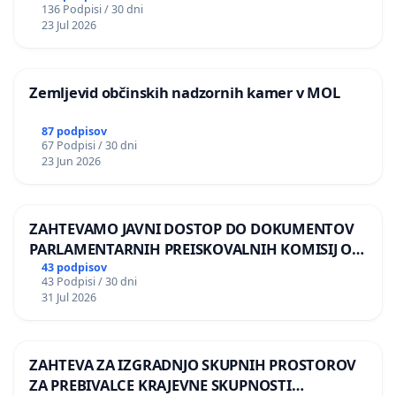
136 Podpisi / 30 dni
REPUBLIKE SLOVENIJE V MOSKVI
23 Jul 2026
Zemljevid občinskih nadzornih kamer v MOL
87 podpisov
67 Podpisi / 30 dni
23 Jun 2026
ZAHTEVAMO JAVNI DOSTOP DO DOKUMENTOV
PARLAMENTARNIH PREISKOVALNIH KOMISIJ O
ILEGALNI TRGOVINI Z OROŽJEM
43 podpisov
43 Podpisi / 30 dni
31 Jul 2026
ZAHTEVA ZA IZGRADNJO SKUPNIH PROSTOROV
ZA PREBIVALCE KRAJEVNE SKUPNOSTI