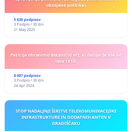
obsojene politike)
5 630 podpisov
3 Podpisi / 30 dni
21 May 2025
Peticija ohranimo Botanični vrt, ki deluje že vse od
leta 1810.
8 007 podpisov
3 Podpisi / 30 dni
24 Apr 2024
STOP NADALJNJI ŠIRITVI TELEKOMUNIKACIJSKE
INFRASTRUKTURE IN DODATNIH ANTEN V
GRADIŠČAKU