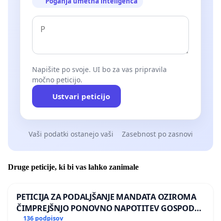
Poganja umetna inteligenca
Napišite po svoje. UI bo za vas pripravila
močno peticijo.
Ustvari peticijo
Vaši podatki ostanejo vaši
Zasebnost po zasnovi
Druge peticije, ki bi vas lahko zanimale
PETICIJA ZA PODALJŠANJE MANDATA OZIROMA
ČIMPREJŠNJO PONOVNO NAPOTITEV GOSPODA
BERNARDA ŠRAJNERJA NA VELEPOSLANIŠTVO
136 podpisov