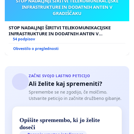
STOP NADALJNJI ŠIRITVI TELEKOMUNIKACIJSKE
INFRASTRUKTURE IN DODATNIH ANTEN V
GRADIŠČAKU
STOP NADALJNJI ŠIRITVI TELEKOMUNIKACIJSKE
INFRASTRUKTURE IN DODATNIH ANTEN V
GRADIŠČAKU
54 podpisov
Obvestilo o preglednosti
ZAČNI SVOJO LASTNO PETICIJO
Ali želite kaj spremeniti?
Spremembe se ne zgodijo, če molčimo.
Ustvarite peticijo in začnite družbeno gibanje.
Opišite spremembo, ki jo želite
doseči