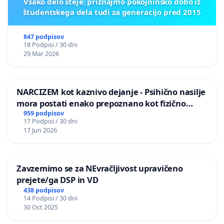
Vsako delo šteje: priznajmo pokojninsko dobo iz
študentskega dela tudi za generacijo pred 2015
847 podpisov
18 Podpisi / 30 dni
29 Mar 2026
NARCIZEM kot kaznivo dejanje - Psihično nasilje
mora postati enako prepoznano kot fizično
nasilje
959 podpisov
17 Podpisi / 30 dni
17 Jun 2026
Zavzemimo se za NEvračljivost upravičeno
prejete/ga DSP in VD
438 podpisov
14 Podpisi / 30 dni
30 Oct 2025