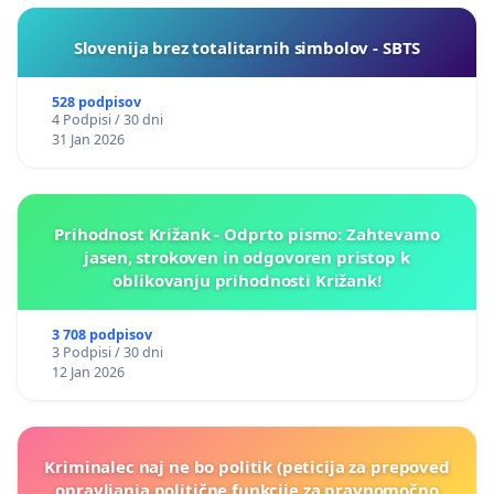
Slovenija brez totalitarnih simbolov - SBTS
528 podpisov
4 Podpisi / 30 dni
31 Jan 2026
Prihodnost Križank - Odprto pismo: Zahtevamo
jasen, strokoven in odgovoren pristop k
oblikovanju prihodnosti Križank!
3 708 podpisov
3 Podpisi / 30 dni
12 Jan 2026
Kriminalec naj ne bo politik (peticija za prepoved
opravljanja politične funkcije za pravnomočno