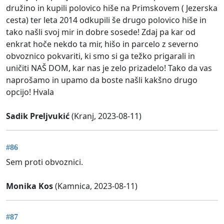
družino in kupili polovico hiše na Primskovem ( Jezerska
cesta) ter leta 2014 odkupili še drugo polovico hiše in
tako našli svoj mir in dobre sosede! Zdaj pa kar od
enkrat hoče nekdo ta mir, hišo in parcelo z severno
obvoznico pokvariti, ki smo si ga težko prigarali in
uničiti NAŠ DOM, kar nas je zelo prizadelo! Tako da vas
naprošamo in upamo da boste našli kakšno drugo
opcijo! Hvala
Sadik Preljvukić
(Kranj, 2023-08-11)
#86
Sem proti obvoznici.
Monika Kos
(Kamnica, 2023-08-11)
#87