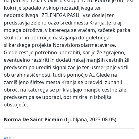
na parcelo 174/1 v okviru sklopa 172b. Področje ob reki
Kokri je spadalo v sklop nezazidljivega ter
nedotakljivega "ZELENEGA PASU" vse doslej ter
predstavlja zeleno oazo sredi mesta Kranja. Je kraj
mojega otroštva, v katerega se vračam, začetek parka
skulptur in področje nastajanja dolgoletnega
slikarskega projekta Noravisionsolarmetaverse.
Glede cest je potrebno uporabiti, kar je že zgrajeno,
eventuelno razširiti in dodati nekaj manjših cestnih žil,
predvsem pa urediti signalizacijo ter usmerjanje vozil
ob urah nasičenosti, tudi s pomočjo AI. Glede na
zamišljeno širitev mesta Kranja se predvidi zunanji
obroč, na katerega se priklapljajo manjše cestne žile,
predvsem pa se uporabi, optimizira in izboljša
obstoječe.
Norma De Saint Picman
(Ljubljana, 2023-08-05)
#31