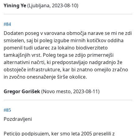
Yining Ye
(Ljubljana, 2023-08-10)
#84
Dodaten poseg v varovana območja narave se mi ne zdi
smiselen, saj bi poleg izgube mirnih kotičkov oddiha
pomenil tudi udarec za lokalno biodiverziteto
tamkajšnjih vrst. Poleg tega se zdijo primernejši
alternativni načrti, ki predpostavljajo nadgradnjo že
obstoječe infrastrukture, kar bi znatno omejilo zračno
in zvočno onesnaženje širše okolice.
Gregor Gorišek
(Novo mesto, 2023-08-11)
#85
Pozdravljeni
Peticijo podpisujem, ker smo leta 2005 preselili z