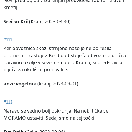
Novi predlog pa v Gorenjah predvideva radiranje dveh
kmetij.
Srečko Krč
(Kranj, 2023-08-30)
#111
Ker obvoznica skozi strnjeno naselje ne bo rešila
prometnih zastojev. Ker bo obstoječa obvoznica uničila
naravno okolje v severnem delu Kranja, ki predstavlja
pljuča za okoliške prebivalce.
anže vogelnik
(kranj, 2023-09-01)
#113
Naravo se vedno bolj oskrunja. Na neki tička se
MORAMO ustaviti. Sedaj smo na tej točki.
Eva Rajh
(Celje, 2023-09-08)