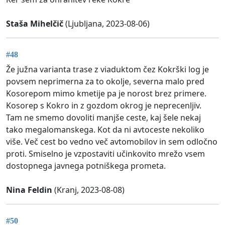
Staša Mihelčič
(Ljubljana, 2023-08-06)
#48
Že južna varianta trase z viaduktom čez Kokrški log je
povsem neprimerna za to okolje, severna malo pred
Kosorepom mimo kmetije pa je norost brez primere.
Kosorep s Kokro in z gozdom okrog je neprecenljiv.
Tam ne smemo dovoliti manjše ceste, kaj šele nekaj
tako megalomanskega. Kot da ni avtoceste nekoliko
više. Več cest bo vedno več avtomobilov in sem odločno
proti. Smiselno je vzpostaviti učinkovito mrežo vsem
dostopnega javnega potniškega prometa.
Nina Feldin
(Kranj, 2023-08-08)
#50