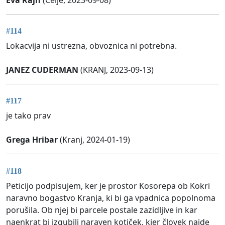
#114
Lokacvija ni ustrezna, obvoznica ni potrebna.
JANEZ CUDERMAN
(KRANJ, 2023-09-13)
#117
je tako prav
Grega Hribar
(Kranj, 2024-01-19)
#118
Peticijo podpisujem, ker je prostor Kosorepa ob Kokri
naravno bogastvo Kranja, ki bi ga vpadnica popolnoma
porušila. Ob njej bi parcele postale zazidljive in kar
naenkrat bi izgubili naraven kotiček, kjer človek najde