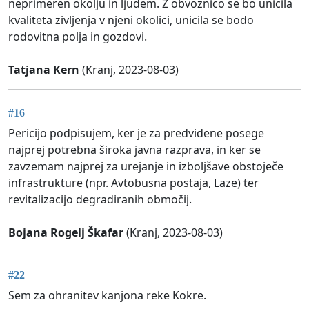
neprimeren okolju in ljudem. Z obvoznico se bo unicila
kvaliteta zivljenja v njeni okolici, unicila se bodo
rodovitna polja in gozdovi.
Tatjana Kern
(Kranj, 2023-08-03)
#16
Pericijo podpisujem, ker je za predvidene posege
najprej potrebna široka javna razprava, in ker se
zavzemam najprej za urejanje in izboljšave obstoječe
infrastrukture (npr. Avtobusna postaja, Laze) ter
revitalizacijo degradiranih območij.
Bojana Rogelj Škafar
(Kranj, 2023-08-03)
#22
Sem za ohranitev kanjona reke Kokre.