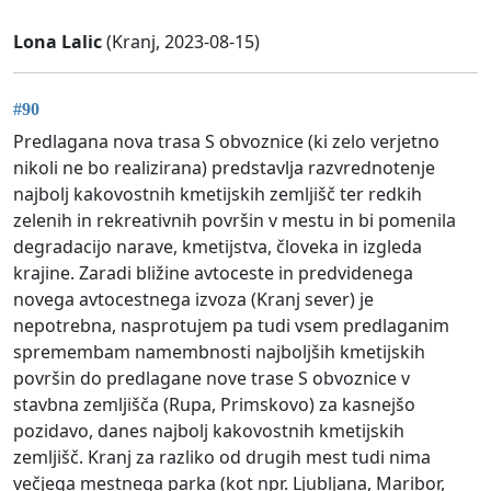
Lona Lalic
(Kranj, 2023-08-15)
#90
Predlagana nova trasa S obvoznice (ki zelo verjetno
nikoli ne bo realizirana) predstavlja razvrednotenje
najbolj kakovostnih kmetijskih zemljišč ter redkih
zelenih in rekreativnih površin v mestu in bi pomenila
degradacijo narave, kmetijstva, človeka in izgleda
krajine. Zaradi bližine avtoceste in predvidenega
novega avtocestnega izvoza (Kranj sever) je
nepotrebna, nasprotujem pa tudi vsem predlaganim
spremembam namembnosti najboljših kmetijskih
površin do predlagane nove trase S obvoznice v
stavbna zemljišča (Rupa, Primskovo) za kasnejšo
pozidavo, danes najbolj kakovostnih kmetijskih
zemljišč. Kranj za razliko od drugih mest tudi nima
večjega mestnega parka (kot npr. Ljubljana, Maribor,