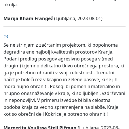
okolja.
Marija Kham Frangež
(Ljubljana, 2023-08-01)
#3
Se ne strinjam z začrtanim projektom, ki popolnoma
degradira ene najbolj kvalitetnih prostorov Kranja.
Podani predlog posegov agresivno posega v (med
drugim) izjemno delikatno tkivo obrečnega prostora, ki
ga je potrebno ohraniti v svoji celostnosti. Trenutni
načrt je boleči rez v krajino in zelene pasove, ki se jih
mora nujno ohraniti. Posegi bi pomenili materialno in
hrupno onesnaževanje v kraje, ki so ljubljeni, vzdrževani
in neponovljivi. V primeru izvedbe bi bila celostna
podoba kraja za vedno spremenjena na slabše. Kraje
kot so obrečni deli Kokrice je potrebno ohraniti!
Margerita Voulissa Stell Pičman
(Ljubljana, 2023-08-