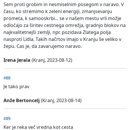
Sem proti grobim in nesmiselnim posegom v naravo. V
času, ko stremimo k zeleni energiji, zmanjsevanju
prometa, k samooskrbi... se v našem mestu vrli možje
odločajo za širitev cestnega omrežja, gradnjo blokov na
najkvalitetnejši zemlji, npr. pozidava Zlatega polja
nasproti Lidla. Takih načrtov imajo v Kranju še veliko v
žepu. Cas je, da zavarujemo naravo.
Irena Jerala
(Kranj, 2023-08-12)
#88
Je tako prav
Anže Bertoncelj
(Kranj, 2023-08-14)
#89
Ker je reka več vredna kot cesta