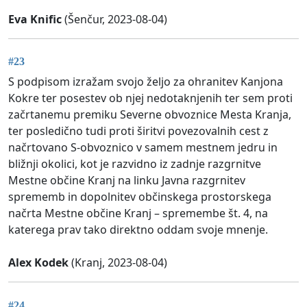
Eva Knific
(Šenčur, 2023-08-04)
#23
S podpisom izražam svojo željo za ohranitev Kanjona
Kokre ter posestev ob njej nedotaknjenih ter sem proti
začrtanemu premiku Severne obvoznice Mesta Kranja,
ter posledično tudi proti širitvi povezovalnih cest z
načrtovano S-obvoznico v samem mestnem jedru in
bližnji okolici, kot je razvidno iz zadnje razgrnitve
Mestne občine Kranj na linku Javna razgrnitev
sprememb in dopolnitev občinskega prostorskega
načrta Mestne občine Kranj – spremembe št. 4, na
katerega prav tako direktno oddam svoje mnenje.
Alex Kodek
(Kranj, 2023-08-04)
#24