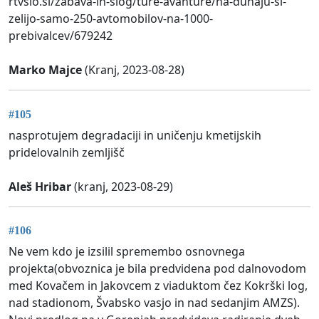
rtvslo.si/zabava-in-slog/ture-avanture/na-dunaju-si-
zelijo-samo-250-avtomobilov-na-1000-
prebivalcev/679242
Marko Majce
(Kranj, 2023-08-28)
#105
nasprotujem degradaciji in uničenju kmetijskih
pridelovalnih zemljišč
Aleš Hribar
(kranj, 2023-08-29)
#106
Ne vem kdo je izsilil spremembo osnovnega
projekta(obvoznica je bila predvidena pod dalnovodom
med Kovačem in Jakovcem z viaduktom čez Kokrški log,
nad stadionom, Švabsko vasjo in nad sedanjim AMZS).