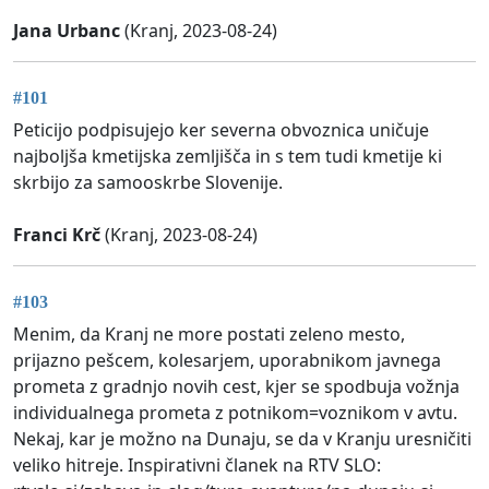
Jana Urbanc
(Kranj, 2023-08-24)
#101
Peticijo podpisujejo ker severna obvoznica uničuje
najboljša kmetijska zemljišča in s tem tudi kmetije ki
skrbijo za samooskrbe Slovenije.
Franci Krč
(Kranj, 2023-08-24)
#103
Menim, da Kranj ne more postati zeleno mesto,
prijazno pešcem, kolesarjem, uporabnikom javnega
prometa z gradnjo novih cest, kjer se spodbuja vožnja
individualnega prometa z potnikom=voznikom v avtu.
Nekaj, kar je možno na Dunaju, se da v Kranju uresničiti
veliko hitreje. Inspirativni članek na RTV SLO: