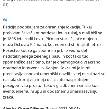
01)
#4
Peticijo podpisujem za ohranjanje lokacije. Tukaj
prebivam že več kot petdeset let in tukaj, v mali hiši se
je 1893 leta rodil Lovro Pičman starejši, oče mojega
moža Dr.Lovra Pičmana, kot eden od štirinajstih otrok.
Posestvo kot se ga spomnim je bilo vedno del
nedotaknjenega zelenega pasu in kot tako tudi
spomeniško zaščiteno, kar je onemogočalo vsakršno
gradbeno intervencijo. Kanjon Kokre mi je in mi
predstavlja osnovni umetniški navdih, v tej mirni oazi so
nastala skoraj vsa moja dela, zato nasprotujem
posegom v ta prostor tako v gradbenem smislu kot
eventuelnemu hrupu in dodatnemu onesnaževanju
zraka.
Alenka Kham Pičman
(Kranj, 2023-08-01)