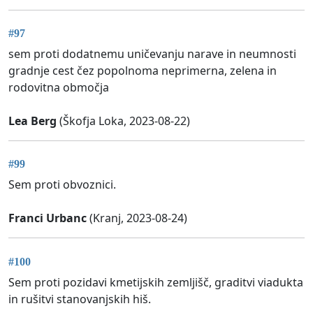
#97
sem proti dodatnemu uničevanju narave in neumnosti
gradnje cest čez popolnoma neprimerna, zelena in
rodovitna območja
Lea Berg
(Škofja Loka, 2023-08-22)
#99
Sem proti obvoznici.
Franci Urbanc
(Kranj, 2023-08-24)
#100
Sem proti pozidavi kmetijskih zemljišč, graditvi viadukta
in rušitvi stanovanjskih hiš.