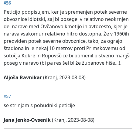
#56
Peticijo podpisujem, ker je spremenjen potek severne
obvoznice idiotski, saj bi posegel v relativno neokrnjen
del narave med Ovčanovo kmetijo in avtocesto, kjer je
narava vsakomur relativno hitro dostopna. Že v 1960ih
predviden potek severne obvoznice, takoj za ograjo
štadiona in le nekaj 10 metrov proti Primskovemu od
sotočja Kokre in Rupovščice bi pomenil bistveno manjši
poseg v naravo (bi pa res šel bliže županove hiše...).
Aljoša Ravnikar
(Kranj, 2023-08-08)
#57
se strinjam s pobudniki peticije
Jana Jenko-Ovsenik
(Kranj, 2023-08-08)