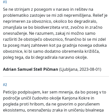
#1
Se ne strinjam z posegom v naravo in rešitev na
problematiko zastojev se mi zdi nepremišljena. Relief je
neprimeren za obvoznico, okolico bo degradiralo,
zmanjšala se bo biodiverziteta vrst, zvočno in zračno
onesnaženje. Ne razumem, zakaj ni možno samo
razširiti že obstoječo obvoznico, finančno bi se mi zdel
ta poseg manj zahteven kot pa gradnja novega odseka
obvoznice, ki bi samo dodatno obremenila križišča,
poleg tega, da bi degradirala naravno okolje.
Adrian Samuel Stell Pičman
(Ljubljana, 2023-08-01)
#2
Peticijo podpisujem, ker sem mnenja, da bo poseg v to
področje uničil čudovito okolje Kanjona Kokre in
pogleda proti hribom, da ne govorim o porušenem
ekosistemu, onesnaženju zraka in uničenju bivalnega