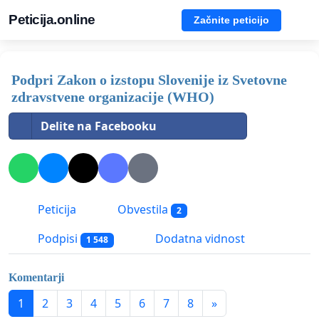
Peticija.online
Začnite peticijo
Podpri Zakon o izstopu Slovenije iz Svetovne
zdravstvene organizacije (WHO)
Delite na Facebooku
Peticija
Obvestila
2
Podpisi
Dodatna vidnost
1 548
Komentarji
1
2
3
4
5
6
7
8
»