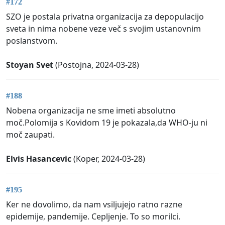
#172
SZO je postala privatna organizacija za depopulacijo
sveta in nima nobene veze več s svojim ustanovnim
poslanstvom.
Stoyan Svet
(Postojna, 2024-03-28)
#188
Nobena organizacija ne sme imeti absolutno
moč.Polomija s Kovidom 19 je pokazala,da WHO-ju ni
moč zaupati.
Elvis Hasancevic
(Koper, 2024-03-28)
#195
Ker ne dovolimo, da nam vsiljujejo ratno razne
epidemije, pandemije. Cepljenje. To so morilci.