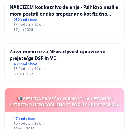
NARCIZEM kot kaznivo dejanje - Psihično nasilje
mora postati enako prepoznano kot fizično
nasilje
959 podpisov
17 Podpisi / 30 dni
17 Jun 2026
Zavzemimo se za NEvračljivost upravičeno
prejete/ga DSP in VD
439 podpisov
15 Podpisi / 30 dni
30 Oct 2025
📢 PETICIJA ZA VEČJO VARNOST NA CESTAH IN
USTREZNO USPOSOBLJENOST POKLICNIH VOZNIKOV
47 podpisov
10 Podpisi / 30 dni
10 May 2026