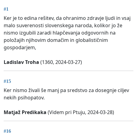
#1
Ker je to edina rešitev, da ohranimo zdravje ljudi in vsaj
malo suverenosti slovenskega naroda, kolikor jo že
nismo izgubili zaradi hlapčevanja odgovornih na
položajih njihovim domačim in globalističnim
gospodarjem,
Ladislav Troha
(1360, 2024-03-27)
#15
Ker nismo živali še manj pa sredstvo za dosegnje ciljev
nekih psihopatov.
Matjaž Predikaka
(Videm pri Ptuju, 2024-03-28)
#16