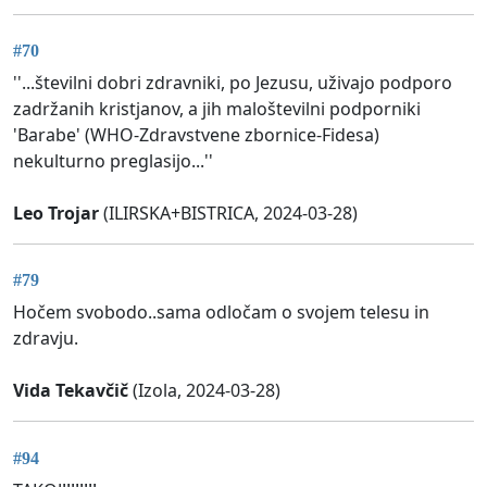
#70
''...številni dobri zdravniki, po Jezusu, uživajo podporo
zadržanih kristjanov, a jih maloštevilni podporniki
'Barabe' (WHO-Zdravstvene zbornice-Fidesa)
nekulturno preglasijo...''
Leo Trojar
(ILIRSKA+BISTRICA, 2024-03-28)
#79
Hočem svobodo..sama odločam o svojem telesu in
zdravju.
Vida Tekavčič
(Izola, 2024-03-28)
#94