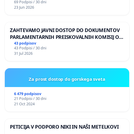
69 Podpisi / 30 dni
23 Jun 2026
ZAHTEVAMO JAVNI DOSTOP DO DOKUMENTOV
PARLAMENTARNIH PREISKOVALNIH KOMISIJ O
ILEGALNI TRGOVINI Z OROŽJEM
43 podpisov
43 Podpisi / 30 dni
31 Jul 2026
Za prost dostop do gorskega sveta
6 479 podpisov
21 Podpisi / 30 dni
21 Oct 2024
PETICIJA V PODPORO NIKI IN NAŠI METELKOVI