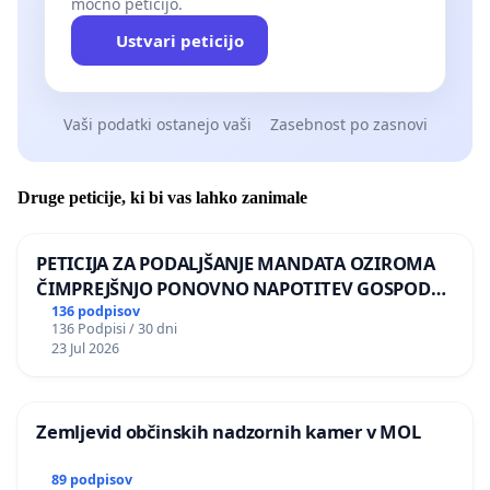
močno peticijo.
Ustvari peticijo
Vaši podatki ostanejo vaši
Zasebnost po zasnovi
Druge peticije, ki bi vas lahko zanimale
PETICIJA ZA PODALJŠANJE MANDATA OZIROMA
ČIMPREJŠNJO PONOVNO NAPOTITEV GOSPODA
BERNARDA ŠRAJNERJA NA VELEPOSLANIŠTVO
136 podpisov
136 Podpisi / 30 dni
REPUBLIKE SLOVENIJE V MOSKVI
23 Jul 2026
Zemljevid občinskih nadzornih kamer v MOL
89 podpisov