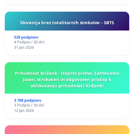
Slovenija brez totalitarnih simbolov - SBTS
528 podpisov
4 Podpisi / 30 dni
31 Jan 2026
Prihodnost Križank - Odprto pismo: Zahtevamo
jasen, strokoven in odgovoren pristop k
oblikovanju prihodnosti Križank!
3 708 podpisov
3 Podpisi / 30 dni
12 Jan 2026