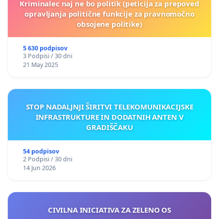
Kriminalec naj ne bo politik (peticija za prepoved
opravljanja politične funkcije za pravnomočno
obsojene politike)
5 630 podpisov
3 Podpisi / 30 dni
21 May 2025
STOP NADALJNJI ŠIRITVI TELEKOMUNIKACIJSKE
INFRASTRUKTURE IN DODATNIH ANTEN V
GRADIŠČAKU
54 podpisov
2 Podpisi / 30 dni
14 Jun 2026
CIVILNA INICIATIVA ZA ZELENO OS