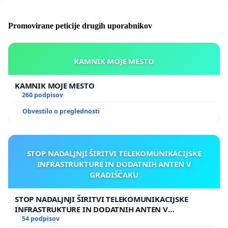
Promovirane peticije drugih uporabnikov
KAMNIK MOJE MESTO
KAMNIK MOJE MESTO
260 podpisov
Obvestilo o preglednosti
STOP NADALJNJI ŠIRITVI TELEKOMUNIKACIJSKE
INFRASTRUKTURE IN DODATNIH ANTEN V
GRADIŠČAKU
STOP NADALJNJI ŠIRITVI TELEKOMUNIKACIJSKE
INFRASTRUKTURE IN DODATNIH ANTEN V
GRADIŠČAKU
54 podpisov