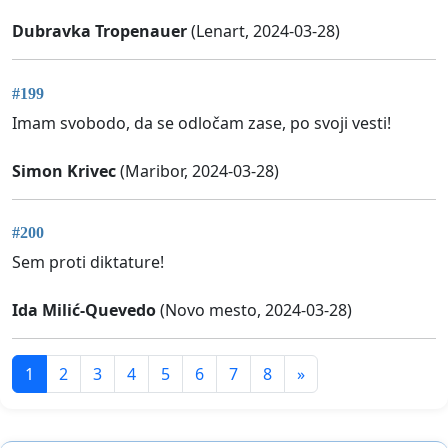
Dubravka Tropenauer
(Lenart, 2024-03-28)
#199
Imam svobodo, da se odločam zase, po svoji vesti!
Simon Krivec
(Maribor, 2024-03-28)
#200
Sem proti diktature!
Ida Milić-Quevedo
(Novo mesto, 2024-03-28)
1
2
3
4
5
6
7
8
»