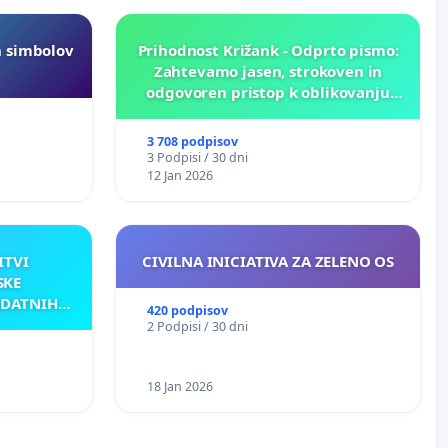
h simbolov
Prihodnost Križank - Odprto pismo:
Zahtevamo jasen, strokoven in
odgovoren pristop k oblikovanju
prihodnosti Križank!
3 708 podpisov
3 Podpisi / 30 dni
12 Jan 2026
ITVI
CIVILNA INICIATIVA ZA ZELENO OS
SKE
ODATNIH
420 podpisov
AKU
2 Podpisi / 30 dni
18 Jan 2026