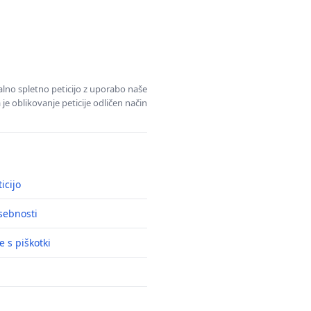
alno spletno peticijo z uporabo naše
je oblikovanje peticije odličen način
icijo
asebnosti
e s piškotki