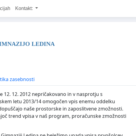
cijah
Kontakt:
IMNAZIJO LEDINA
itika zasebnosti
je 12. 12. 2012 nepričakovano in v nasprotju s
šolskem letu 2013/14 omogočen vpis enemu oddelku
ot dopuščajo naše prostorske in zaposlitvene zmožnosti.
dajoč trend vpisa v naš program, proračunske zmožnosti
a Gimnaziji Ledina ne beležimo upada vpisa prvošolcev,