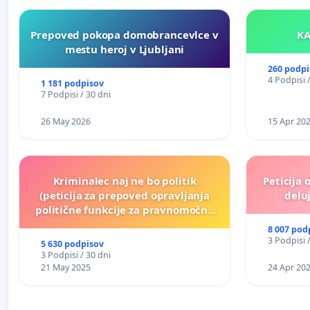
Prepoved pokopa domobrancevlce v
mestu heroj v Ljubljani
260 podpi
4 Podpisi 
1 181 podpisov
7 Podpisi / 30 dni
26 May 2026
15 Apr 20
Kriminalec naj ne bo politik
Peticija 
(peticija za prepoved opravljanja
deluj
politične funkcije za pravnomočno
obsojene politike)
8 007 pod
3 Podpisi 
5 630 podpisov
3 Podpisi / 30 dni
21 May 2025
24 Apr 20