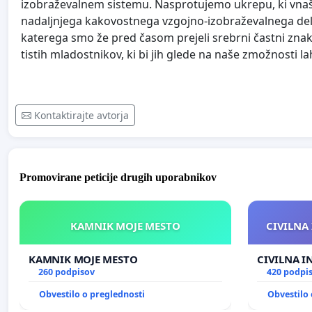
izobraževalnem sistemu. Nasprotujemo ukrepu, ki vna
nadaljnjega kakovostnega vzgojno-izobraževalnega dela, 
katerega smo že pred časom prejeli srebrni častni zna
tistih mladostnikov, ki bi jih glede na naše zmožnosti l
Kontaktirajte avtorja
Promovirane peticije drugih uporabnikov
KAMNIK MOJE MESTO
CIVILNA 
KAMNIK MOJE MESTO
CIVILNA I
260 podpisov
420 podpi
Obvestilo o preglednosti
Obvestilo 