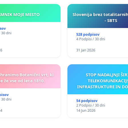
KAMNIK MOJE MESTO
Slovenija brez totalitarni
- SBTS
sov
/ 30 dni
528 podpisov
4 Podpisi / 30 dni
26
31 Jan 2026
ohranimo Botanični vrt, ki
STOP NADALJNJI ŠIR
e že vse od leta 1810.
TELEKOMUNIKACIJ
INFRASTRUKTURE IN D
ANTEN V GRADIŠČ
pisov
/ 30 dni
54 podpisov
2 Podpisi / 30 dni
24
14 Jun 2026