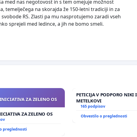
ša med nas negotovost in s tem omejuje možnost
temelječega na skorajda že 150-letni tradiciji in za
k svobode RS. Zlasti pa mu nasprotujemo zaradi vseh
ahko sprejeli med ledince, a jih ne bomo smeli.
PETICIJA V PODPORO NIKI 
INICIATIVA ZA ZELENO OS
METELKOVI
165 podpisov
NICIATIVA ZA ZELENO OS
Obvestilo o preglednosti
sov
o preglednosti