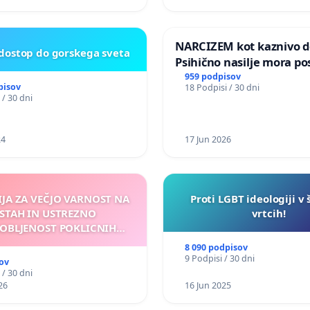
ILEGALNI TRGOVINI Z O
NARCIZEM kot kaznivo de
 dostop do gorskega sveta
Psihično nasilje mora po
enako prepoznano kot fi
959 podpisov
pisov
18 Podpisi / 30 dni
nasilje
 / 30 dni
24
17 Jun 2026
IJA ZA VEČJO VARNOST NA
Proti LGBT ideologiji v 
STAH IN USTREZNO
vrtcih!
OBLJENOST POKLICNIH
VOZNIKOV
8 090 podpisov
9 Podpisi / 30 dni
ov
 / 30 dni
26
16 Jun 2025