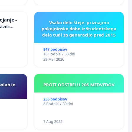
ROŽJEM
janje -
Vsako delo šteje: priznajmo
stati
pokojninsko dobo iz študentskega
zično
dela tudi za generacijo pred 2015
847 podpisov
18 Podpisi / 30 dni
29 Mar 2026
šolah in
PROTI ODSTRELU 206 MEDVEDOV
255 podpisov
8 Podpisi / 30 dni
7 Aug 2025