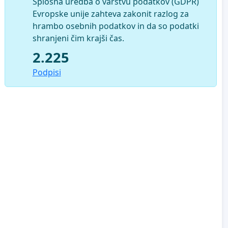
Splošna uredba o varstvu podatkov (GDPR)
Evropske unije zahteva zakonit razlog za
hrambo osebnih podatkov in da so podatki
shranjeni čim krajši čas.
2.225
Podpisi