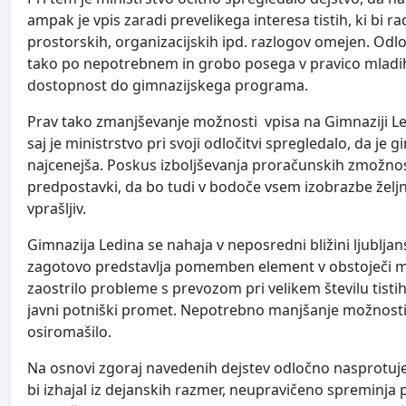
ampak je vpis zaradi prevelikega interesa tistih, ki bi rad
prostorskih, organizacijskih ipd. razlogov omejen. Odlo
tako po nepotrebnem in grobo posega v pravico mladih 
dostopnost do gimnazijskega programa.
Prav tako zmanjševanje možnosti vpisa na Gimnaziji Led
saj je ministrstvo pri svoji odločitvi spregledalo, da j
najcenejša. Poskus izboljševanja proračunskih zmožnos
predpostavki, da bo tudi v bodoče vsem izobrazbe žel
vprašljiv.
Gimnazija Ledina se nahaja v neposredni bližini ljublja
zagotovo predstavlja pomemben element v obstoječi mr
zaostrilo probleme s prevozom pri velikem številu tisti
javni potniški promet. Nepotrebno manjšanje možnosti 
osiromašilo.
Na osnovi zgoraj navedenih dejstev odločno nasprotuj
bi izhajal iz dejanskih razmer, neupravičeno spreminja