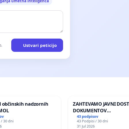
ganja umetna inteligenca
Ustvari peticijo
o.
d občinskih nadzornih
ZAHTEVAMO JAVNI DOS
 MOL
DOKUMENTOV
PARLAMENTARNIH
ov
43 podpisov
 / 30 dni
43 Podpisi / 30 dni
PREISKOVALNIH KOMISIJ
6
31 Jul 2026