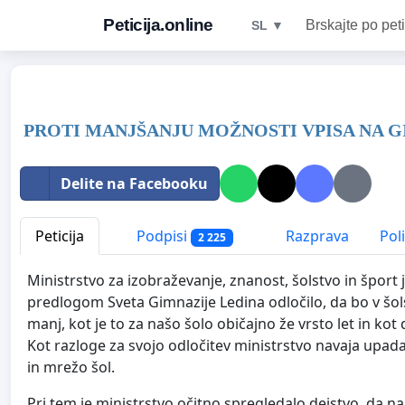
Peticija.online
Brskajte po peti
SL ▼
PROTI MANJŠANJU MOŽNOSTI VPISA NA G
Delite na Facebooku
Peticija
Podpisi
Razprava
Pol
2 225
Ministrstvo za izobraževanje, znanost, šolstvo in šport 
predlogom Sveta Gimnazije Ledina odločilo, da bo v 
manj, kot je to za našo šolo običajno že vrsto let in k
Kot razloge za svojo odločitev ministrstvo navaja upa
in mrežo šol.
Pri tem je ministrstvo očitno spregledalo dejstvo, da n