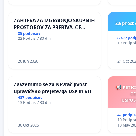
ŠRAJNERJA NA VELEPOSLANIŠTVO
REPUBLIKE SLOVENIJE V MOSKVI
ZAHTEVA ZA IZGRADNJO SKUPNIH
Za prost
PROSTOROV ZA PREBIVALCE
KRAJEVNE SKUPNOSTI
85 podpisov
6 477 pod
22 Podpisi / 30 dni
PRESTRANEK
19 Podpisi
20 Jun 2026
21 Oct 20
Zavzemimo se za NEvračljivost
📢 PETIC
upravičeno prejete/ga DSP in VD
CE
437 podpisov
USPOS
13 Podpisi / 30 dni
47 podpis
10 Podpisi
30 Oct 2025
10 May 20