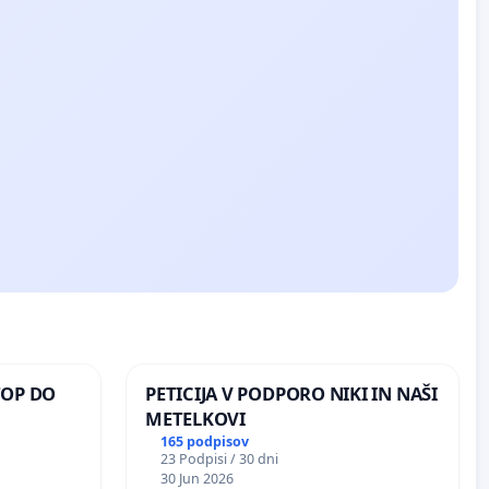
TOP DO
PETICIJA V PODPORO NIKI IN NAŠI
METELKOVI
165 podpisov
23 Podpisi / 30 dni
 O
30 Jun 2026