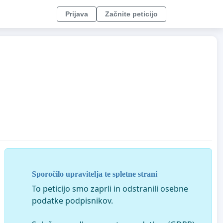
Prijava
Začnite peticijo
Sporočilo upravitelja te spletne strani
To peticijo smo zaprli in odstranili osebne
podatke podpisnikov.