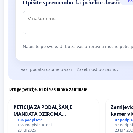
Po
Opišite spremembo, ki jo želite doseči
Napišite po svoje. UI bo za vas pripravila močno peticij
Vaši podatki ostanejo vaši
Zasebnost po zasnovi
Druge peticije, ki bi vas lahko zanimale
PETICIJA ZA PODALJŠANJE
Zemljevi
MANDATA OZIROMA
kamer v
ČIMPREJŠNJO PONOVNO
136 podpisov
87 podpis
136 Podpisi / 30 dni
67 Podpisi
NAPOTITEV GOSPODA BERNARDA
23 Jul 2026
23 Jun 202