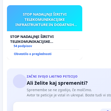
STOP NADALJNJI ŠIRITVI
TELEKOMUNIKACIJSKE
INFRASTRUKTURE IN DODATNIH
ANTEN V GRADIŠČAKU
STOP NADALJNJI ŠIRITVI
TELEKOMUNIKACIJSKE
INFRASTRUKTURE IN DODATNIH
54 podpisov
ANTEN V GRADIŠČAKU
Obvestilo o preglednosti
ZAČNI SVOJO LASTNO PETICIJO
Ali želite kaj spremeniti?
Spremembe se ne zgodijo, če molčimo.
Avtor te peticije je vstal in ukrepal. Boste tudi vi st