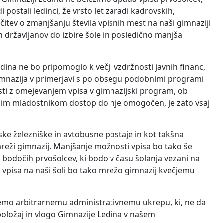
i postali ledinci, že vrsto let zaradi kadrovskih,
čitev o zmanjšanju števila vpisnih mest na naši gimnaziji
državljanov do izbire šole in posledično manjša
ina ne bo pripomoglo k večji vzdržnosti javnih financ,
e gimnazija v primerjavi s po obsegu podobnimi programi
ti z omejevanjem vpisa v gimnazijski program, ob
jnim mladostnikom dostop do nje omogočen, je zato vsaj
nske železniške in avtobusne postaje in kot takšna
eži gimnazij. Manjšanje možnosti vpisa bo tako še
h bodočih prvošolcev, ki bodo v času šolanja vezani na
vpisa na naši šoli bo tako mrežo gimnazij kvečjemu
emo arbitrarnemu administrativnemu ukrepu, ki, ne da
 položaj in vlogo Gimnazije Ledina v našem