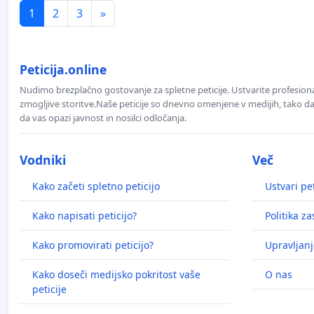
1
2
3
»
Peticija.online
Nudimo brezplačno gostovanje za spletne peticije. Ustvarite profesion
zmogljive storitve.Naše peticije so dnevno omenjene v medijih, tako da 
da vas opazi javnost in nosilci odločanja.
Vodniki
Več
Kako začeti spletno peticijo
Ustvari pet
Kako napisati peticijo?
Politika z
Kako promovirati peticijo?
Upravljanj
Kako doseči medijsko pokritost vaše
O nas
peticije