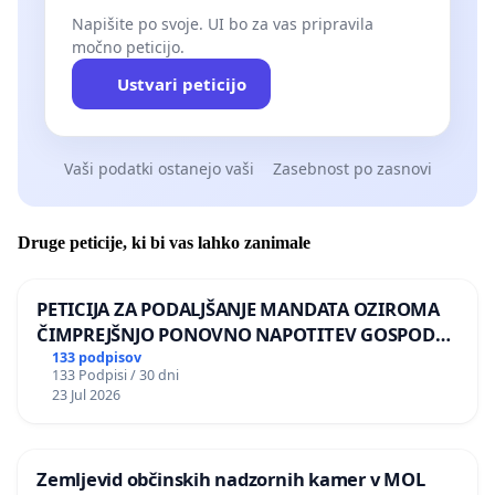
Napišite po svoje. UI bo za vas pripravila
močno peticijo.
Ustvari peticijo
Vaši podatki ostanejo vaši
Zasebnost po zasnovi
Druge peticije, ki bi vas lahko zanimale
PETICIJA ZA PODALJŠANJE MANDATA OZIROMA
ČIMPREJŠNJO PONOVNO NAPOTITEV GOSPODA
BERNARDA ŠRAJNERJA NA VELEPOSLANIŠTVO
133 podpisov
133 Podpisi / 30 dni
REPUBLIKE SLOVENIJE V MOSKVI
23 Jul 2026
Zemljevid občinskih nadzornih kamer v MOL