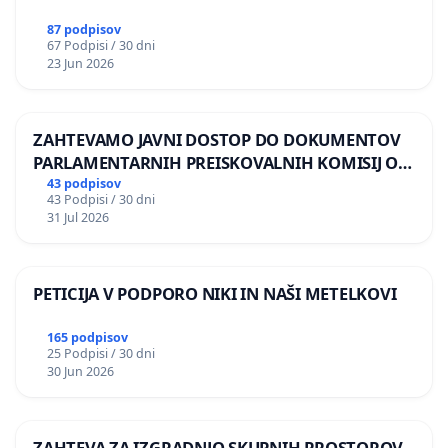
87 podpisov
67 Podpisi / 30 dni
23 Jun 2026
ZAHTEVAMO JAVNI DOSTOP DO DOKUMENTOV
PARLAMENTARNIH PREISKOVALNIH KOMISIJ O
ILEGALNI TRGOVINI Z OROŽJEM
43 podpisov
43 Podpisi / 30 dni
31 Jul 2026
PETICIJA V PODPORO NIKI IN NAŠI METELKOVI
165 podpisov
25 Podpisi / 30 dni
30 Jun 2026
ZAHTEVA ZA IZGRADNJO SKUPNIH PROSTOROV