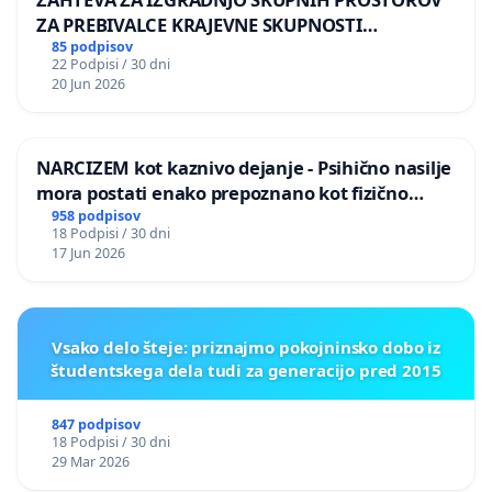
ZA PREBIVALCE KRAJEVNE SKUPNOSTI
PRESTRANEK
85 podpisov
22 Podpisi / 30 dni
20 Jun 2026
NARCIZEM kot kaznivo dejanje - Psihično nasilje
mora postati enako prepoznano kot fizično
nasilje
958 podpisov
18 Podpisi / 30 dni
17 Jun 2026
Vsako delo šteje: priznajmo pokojninsko dobo iz
študentskega dela tudi za generacijo pred 2015
847 podpisov
18 Podpisi / 30 dni
29 Mar 2026