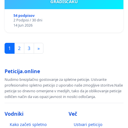
GRADIŠČAKU
54 podpisov
2 Podpisi / 30 dni
14 Jun 2026
1
2
3
»
Peticija.online
Nudimo brezplačno gostovanje za spletne peticije. Ustvarite
profesionalno spletno peticijo z uporabo naše zmogljive storitve.Naše
peticije so dnevno omenjene v medijih, tako da je oblikovanje peticije
odličen način da vas opazi javnost in nosilci odločanja.
Vodniki
Več
Kako začeti spletno
Ustvari peticijo