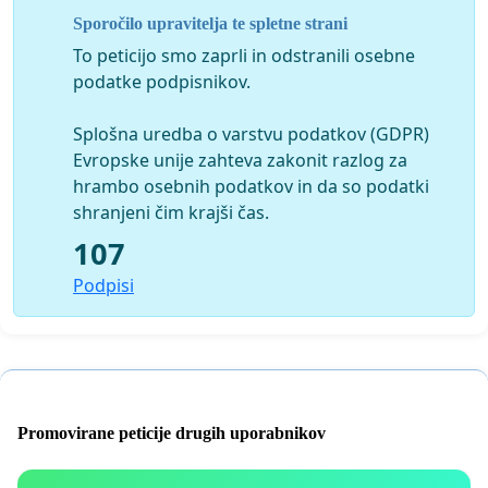
Sporočilo upravitelja te spletne strani
To peticijo smo zaprli in odstranili osebne
podatke podpisnikov.
IZGOVORI SLABIH
Splošna uredba o varstvu podatkov (GDPR)
Evropske unije zahteva zakonit razlog za
hrambo osebnih podatkov in da so podatki
shranjeni čim krajši čas.
107
Podpisi
Promovirane peticije drugih uporabnikov
PRIJATELJEV:
https://www.facebook.com/official.peta/vi