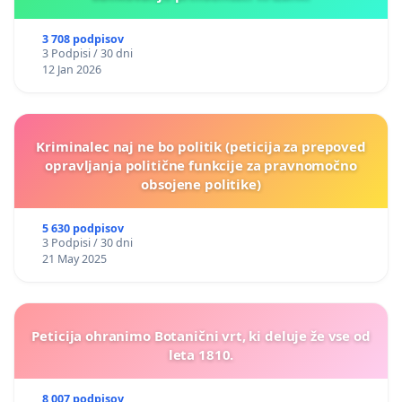
3 708 podpisov
3 Podpisi / 30 dni
12 Jan 2026
Kriminalec naj ne bo politik (peticija za prepoved
opravljanja politične funkcije za pravnomočno
obsojene politike)
5 630 podpisov
3 Podpisi / 30 dni
21 May 2025
Peticija ohranimo Botanični vrt, ki deluje že vse od
leta 1810.
8 007 podpisov