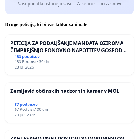
Vaši podatki ostanejo vaši
Zasebnost po zasnovi
Druge peticije, ki bi vas lahko zanimale
PETICIJA ZA PODALJŠANJE MANDATA OZIROMA
ČIMPREJŠNJO PONOVNO NAPOTITEV GOSPODA
BERNARDA ŠRAJNERJA NA VELEPOSLANIŠTVO
133 podpisov
133 Podpisi / 30 dni
REPUBLIKE SLOVENIJE V MOSKVI
23 Jul 2026
Zemljevid občinskih nadzornih kamer v MOL
87 podpisov
67 Podpisi / 30 dni
23 Jun 2026
ZAHTEVAMO JAVNI DOSTOP DO DOKUMENTOV