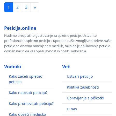
1
2
3
»
Peticija.online
Nudimo brezplačno gostovanje za spletne peticije. Ustvarite
profesionalno spletno peticijo z uporabo naše zmogljive storitve.Naše
peticije so dnevno omenjene v medijih, tako da je oblikovanje peticije
odličen način da vas opazi javnost in nosilci odločanja.
Vodniki
Več
Kako začeti spletno
Ustvari peticijo
peticijo
Politika zasebnosti
Kako napisati peticijo?
Upravljanje s piškotki
Kako promovirati peticijo?
O nas
Kako doseči medijsko