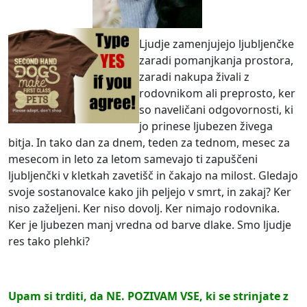
Ljudje zamenjujejo ljubljenčke
zaradi pomanjkanja prostora,
zaradi nakupa živali z
rodovnikom ali preprosto, ker
so naveličani odgovornosti, ki
jo prinese ljubezen živega
bitja. In tako dan za dnem, teden za tednom, mesec za
mesecom in leto za letom samevajo ti zapuščeni
ljubljenčki v kletkah zavetišč in čakajo na milost. Gledajo
svoje sostanovalce kako jih peljejo v smrt, in zakaj? Ker
niso zaželjeni. Ker niso dovolj. Ker nimajo rodovnika.
Ker je ljubezen manj vredna od barve dlake. Smo ljudje
res tako plehki?
Upam si trditi, da NE. POZIVAM VSE, ki se strinjate z