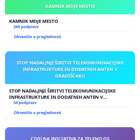
KAMNIK MOJE MESTO
NOVA PRILOŽNOST ZA
ŽIVLJENJE:
https://www.facebook.com/916156231779415/
KAMNIK MOJE MESTO
260 podpisov
KO BOLI VSAK
Obvestilo o preglednosti
DOTIK:
https://www.facebook.com/answersvideo/videos
STOP NADALJNJI ŠIRITVI TELEKOMUNIKACIJSKE
INFRASTRUKTURE IN DODATNIH ANTEN V
GRADIŠČAKU
STOP NADALJNJI ŠIRITVI TELEKOMUNIKACIJSKE
INFRASTRUKTURE IN DODATNIH ANTEN V
GRADIŠČAKU
54 podpisov
Obvestilo o preglednosti
CIVILNA INICIATIVA ZA ZELENO OS