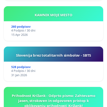
KAMNIK MOJE MESTO
260 podpisov
4 Podpisi / 30 dni
15 Apr 2026
Slovenija brez totalitarnih simbolov - SBTS
528 podpisov
4 Podpisi / 30 dni
31 Jan 2026
Prihodnost Križank - Odprto pismo: Zahtevamo
jasen, strokoven in odgovoren pristop k
oblikovanju prihodnosti Križank!