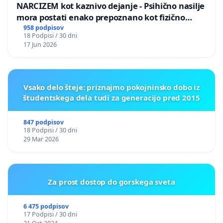
NARCIZEM kot kaznivo dejanje - Psihično nasilje
mora postati enako prepoznano kot fizično
nasilje
958 podpisov
18 Podpisi / 30 dni
17 Jun 2026
Vsako delo šteje: priznajmo pokojninsko dobo iz
študentskega dela tudi za generacijo pred 2015
847 podpisov
18 Podpisi / 30 dni
29 Mar 2026
Za prost dostop do gorskega sveta
6 475 podpisov
17 Podpisi / 30 dni