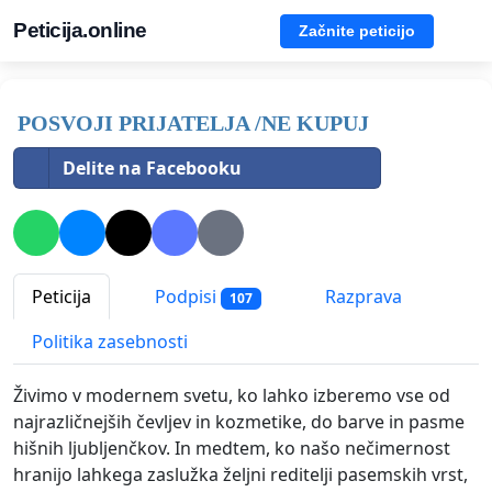
Peticija.online
Začnite peticijo
POSVOJI PRIJATELJA /NE KUPUJ
Delite na Facebooku
Peticija
Podpisi
Razprava
107
Politika zasebnosti
Živimo v modernem svetu, ko lahko izberemo vse od
najrazličnejših čevljev in kozmetike, do barve in pasme
hišnih ljubljenčkov. In medtem, ko našo nečimernost
hranijo lahkega zaslužka željni reditelji pasemskih vrst,