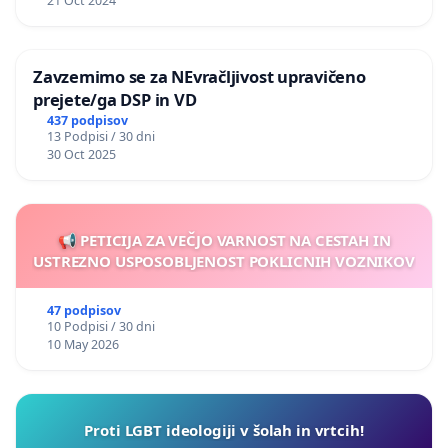
21 Oct 2024
Zavzemimo se za NEvračljivost upravičeno
prejete/ga DSP in VD
437 podpisov
13 Podpisi / 30 dni
30 Oct 2025
📢 PETICIJA ZA VEČJO VARNOST NA CESTAH IN
USTREZNO USPOSOBLJENOST POKLICNIH VOZNIKOV
47 podpisov
10 Podpisi / 30 dni
10 May 2026
Proti LGBT ideologiji v šolah in vrtcih!