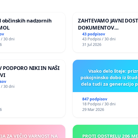
d občinskih nadzornih
ZAHTEVAMO JAVNI DOS
 MOL
DOKUMENTOV
PARLAMENTARNIH
ov
43 podpisov
 / 30 dni
43 Podpisi / 30 dni
PREISKOVALNIH KOMISIJ
6
31 Jul 2026
ILEGALNI TRGOVINI Z O
 V PODPORO NIKI IN NAŠI
Vsako delo šteje: pri
VI
pokojninsko dobo iz štu
sov
dela tudi za generacijo 
 / 30 dni
847 podpisov
18 Podpisi / 30 dni
6
29 Mar 2026
IJA ZA VEČJO VARNOST NA
PROTI ODSTRELU 206 M