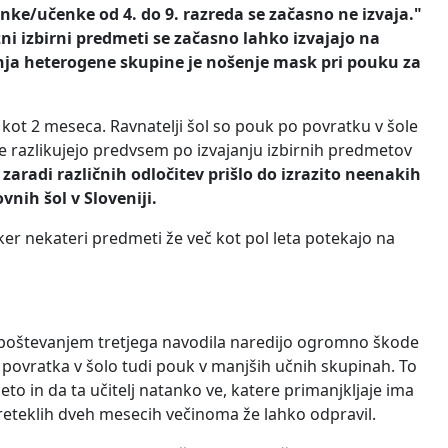
ke/učenke od 4. do 9. razreda se začasno ne izvaja."
ni izbirni predmeti se začasno lahko izvajajo na
nja heterogene skupine je nošenje mask pri pouku za
eč kot 2 meseca. Ravnatelji šol so pouk po povratku v šole
e se razlikujejo predvsem po izvajanju izbirnih predmetov
 zaradi različnih odločitev prišlo do izrazito neenakih
nih šol v Sloveniji.
er nekateri predmeti že več kot pol leta potekajo na
z upoštevanjem tretjega navodila naredijo ogromno škode
d povratka v šolo tudi pouk v manjših učnih skupinah. To
leto in da ta učitelj natanko ve, katere primanjkljaje ima
preteklih dveh mesecih večinoma že lahko odpravil.