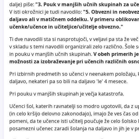
dalje) piše:
"3. Pouk v manjših učnih skupinah za učen
V isti okrožnici je tudi navodilo:
"5. Obvezni in neobvez
daljavo ali v matičnem oddelku. V primeru oblikova
učenke/učence in učiteljice/učitelje obvezno."
Ti dve navodili sta si nasprotujoči, v veljavi pa sta že v
v skladu s temi navodili organizirali zelo različno. Šol
in pouku v manjših učnih skupinah.
V obeh primerih je
možnosti za izobraževanje pri učencih različnih osnov
Pri izbirnih predmetih so učenci v neenakem položaju, k
daljavo, nekateri pa so bili na daljavo 'le' 4 mesece.
Pri pouku v manjših skupinah je večja katastrofa.
Učenci šol, katerih ravnatelji so modro ugotovili, da 
(in celo kršijo delovno zakonodajo), imajo že ves čas o
pomeni, da te učence isti učitelj poučuje že celo šolsko 
posamezni učenec zaradi šolanja na daljavo in jih je v 