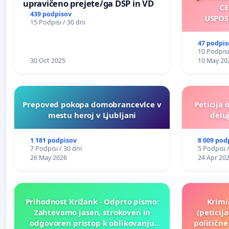
upravičeno prejete/ga DSP in VD
CE
439 podpisov
USPOS
15 Podpisi / 30 dni
47 podpis
10 Podpisi
30 Oct 2025
10 May 20
Prepoved pokopa domobrancevlce v
Peticija 
mestu heroj v Ljubljani
deluj
1 181 podpisov
8 009 pod
7 Podpisi / 30 dni
5 Podpisi 
26 May 2026
24 Apr 20
Prihodnost Križank - Odprto pismo:
Krimi
Zahtevamo jasen, strokoven in
(peticij
odgovoren pristop k oblikovanju
političn