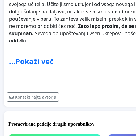
svojega učitelja! Učitelji smo utrujeni od vsega noveg
dolgo šolanje na daljavo, nikakor se nismo sposobni zdaj 
poučevanje v paru. To zahteva velik miselni preskok i
ne moremo pridobiti čez noč!
Zato lepo prosim, da s
skupinah.
Seveda ob upoštevanju vseh ukrepov - noše
oddelki.
Zakaj bo pismo romalo tudi na SVIZ? Ker ne morem razu
...Pokaži več
letu, tako nevzdržno tiho.
Kontaktirajte avtorja
Promovirane peticije drugih uporabnikov