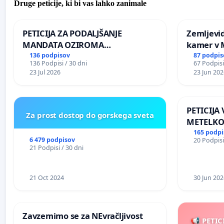
Druge peticije, ki bi vas lahko zanimale
PETICIJA ZA PODALJŠANJE
Zemljevi
MANDATA OZIROMA
kamer v
ČIMPREJŠNJO PONOVNO
136 podpisov
87 podpis
136 Podpisi / 30 dni
67 Podpisi
NAPOTITEV GOSPODA BERNARDA
23 Jul 2026
23 Jun 202
ŠRAJNERJA NA VELEPOSLANIŠTVO
REPUBLIKE SLOVENIJE V MOSKVI
PETICIJA
Za prost dostop do gorskega sveta
METELKO
165 podpi
6 479 podpisov
20 Podpisi
21 Podpisi / 30 dni
21 Oct 2024
30 Jun 202
Zavzemimo se za NEvračljivost
📢 PETIC