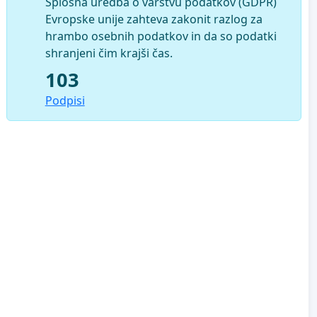
Splošna uredba o varstvu podatkov (GDPR)
Evropske unije zahteva zakonit razlog za
hrambo osebnih podatkov in da so podatki
shranjeni čim krajši čas.
103
Podpisi