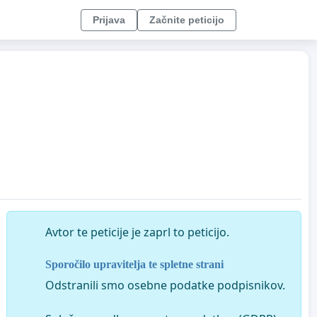
Prijava
Začnite peticijo
Avtor te peticije je zaprl to peticijo.
Sporočilo upravitelja te spletne strani
Odstranili smo osebne podatke podpisnikov.