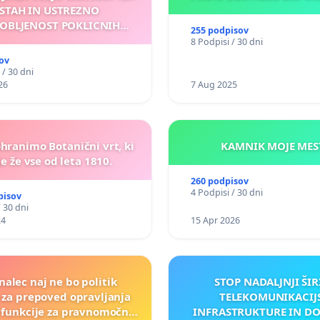
STAH IN USTREZNO
OBLJENOST POKLICNIH
255 podpisov
VOZNIKOV
8 Podpisi / 30 dni
ov
 / 30 dni
26
7 Aug 2025
ohranimo Botanični vrt, ki
KAMNIK MOJ
e že vse od leta 1810.
260 podpisov
4 Podpisi / 30 dni
pisov
/ 30 dni
24
15 Apr 2026
nalec naj ne bo politik
STOP NADALJNJI ŠIR
a za prepoved opravljanja
TELEKOMUNIKACIJ
e funkcije za pravnomočno
INFRASTRUKTURE IN D