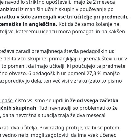
etje navodilo striktno upoštevali, imajo že 2 meseca
ganizirati iz manjših učnih skupin v poučevanje po
atku v šolo zamenjali vse tri učitelje pri predmetih,
atematika in angleščina.
Kot da že samo šolanje na
učitelj ve, kateremu učencu mora pomagati in na kakšen
a težava zaradi premajhnega števila pedagoških ur.
 delita v tri skupine: primanjkljaj ur je enak številu ur v
o pomeni, da imajo učitelji, ki poučujejo te predmete
 učno obvezo. 6 pedagoških ur pomeni 27,3 % manjšo
zporeditvijo dela, temveč visi v zraku (zato to pismo
e paše
, čisto vsi smo se uprli in
že od vsega začetka
učnih skupinah
. Tudi ravnatelji so problematiko že
, da ta nevzržna situacija traja že dva meseca!
krati dva učitelja. Prvi razlog proti je, da bi se potem
 vedno ne bi mogli zagotoviti, da ima vsak učenec