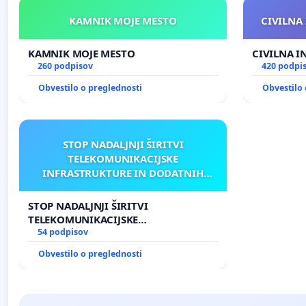
KAMNIK MOJE MESTO
CIVILNA 
KAMNIK MOJE MESTO
CIVILNA I
260 podpisov
420 podpi
Obvestilo o preglednosti
Obvestilo 
STOP NADALJNJI ŠIRITVI
TELEKOMUNIKACIJSKE
INFRASTRUKTURE IN DODATNIH
ANTEN V GRADIŠČAKU
STOP NADALJNJI ŠIRITVI
TELEKOMUNIKACIJSKE
INFRASTRUKTURE IN DODATNIH
54 podpisov
ANTEN V GRADIŠČAKU
Obvestilo o preglednosti