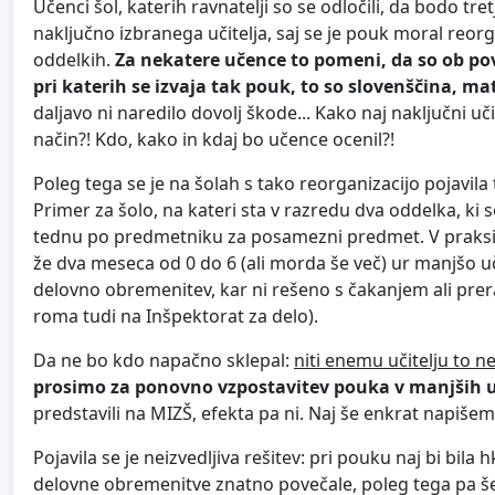
Učenci šol, katerih ravnatelji so se odločili, da bodo tr
naključno izbranega učitelja, saj se je pouk moral reor
oddelkih.
Za nekatere učence to pomeni, da so ob povr
pri katerih se izvaja tak pouk, to so slovenščina, m
daljavo ni naredilo dovolj škode... Kako naj naključni 
način?! Kdo, kako in kdaj bo učence ocenil?!
Poleg tega se je na šolah s tako reorganizacijo pojavil
Primer za šolo, na kateri sta v razredu dva oddelka, ki se
tednu po predmetniku za posamezni predmet. V praksi t
že dva meseca od 0 do 6 (ali morda še več) ur manjšo
delovno obremenitev, kar ni rešeno s čakanjem ali prera
roma tudi na Inšpektorat za delo).
Da ne bo kdo napačno sklepal:
niti enemu učitelju to n
prosimo za ponovno vzpostavitev pouka v manjših 
predstavili na MIZŠ, efekta pa ni. Naj še enkrat napišem
Pojavila se je neizvedljiva rešitev: pri pouku naj bi bila h
delovne obremenitve znatno povečale, poleg tega pa še