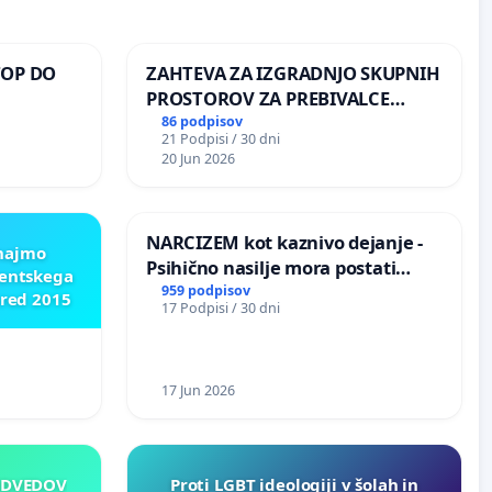
TOP DO
ZAHTEVA ZA IZGRADNJO SKUPNIH
PROSTOROV ZA PREBIVALCE
KRAJEVNE SKUPNOSTI
86 podpisov
21 Podpisi / 30 dni
 O
PRESTRANEK
20 Jun 2026
ROŽJEM
NARCIZEM kot kaznivo dejanje -
znajmo
Psihično nasilje mora postati
dentskega
enako prepoznano kot fizično
959 podpisov
pred 2015
17 Podpisi / 30 dni
nasilje
17 Jun 2026
EDVEDOV
Proti LGBT ideologiji v šolah in