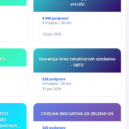
vrtcih!
8 090 podpisov
8 Podpisi / 30 dni
16 Jun 2025
E MESTO
Slovenija brez totalitarnih simbolov
- SBTS
528 podpisov
4 Podpisi / 30 dni
31 Jan 2026
ITVI
CIVILNA INICIATIVA ZA ZELENO OS
SKE
ODATNIH
420 podpisov