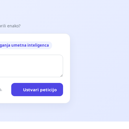
orili enako?
ganja umetna inteligenca
Ustvari peticijo
o.