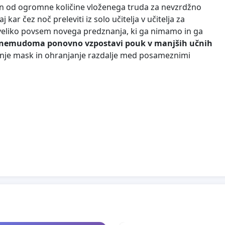
a in od ogromne količine vloženega truda za nevzrdžno
kar čez noč preleviti iz solo učitelja v učitelja za
n veliko povsem novega predznanja, ki ga nimamo in ga
e nemudoma ponovno vzpostavi pouk v manjših učnih
nje mask in ohranjanje razdalje med posameznimi
meti, da je ob vsem, kar se dogaja v letošnjem šolskem