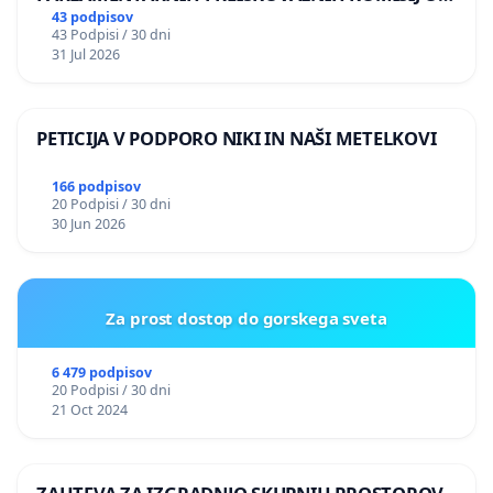
ILEGALNI TRGOVINI Z OROŽJEM
43 podpisov
43 Podpisi / 30 dni
31 Jul 2026
PETICIJA V PODPORO NIKI IN NAŠI METELKOVI
166 podpisov
20 Podpisi / 30 dni
30 Jun 2026
Za prost dostop do gorskega sveta
6 479 podpisov
20 Podpisi / 30 dni
21 Oct 2024