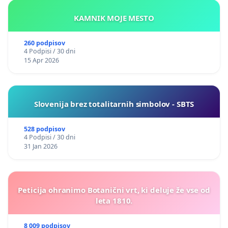
KAMNIK MOJE MESTO
260 podpisov
4 Podpisi / 30 dni
15 Apr 2026
Slovenija brez totalitarnih simbolov - SBTS
528 podpisov
4 Podpisi / 30 dni
31 Jan 2026
Peticija ohranimo Botanični vrt, ki deluje že vse od
leta 1810.
8 009 podpisov