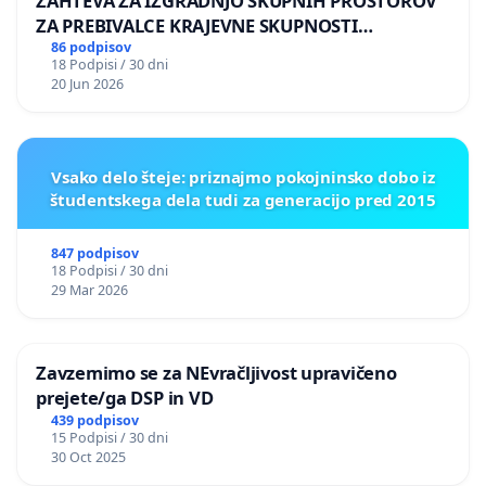
ZAHTEVA ZA IZGRADNJO SKUPNIH PROSTOROV
ZA PREBIVALCE KRAJEVNE SKUPNOSTI
PRESTRANEK
86 podpisov
18 Podpisi / 30 dni
20 Jun 2026
Vsako delo šteje: priznajmo pokojninsko dobo iz
študentskega dela tudi za generacijo pred 2015
847 podpisov
18 Podpisi / 30 dni
29 Mar 2026
Zavzemimo se za NEvračljivost upravičeno
prejete/ga DSP in VD
439 podpisov
15 Podpisi / 30 dni
30 Oct 2025