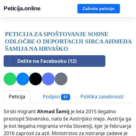
Peticija.online
Začnite peticijo
PETICIJA ZA SPOŠTOVANJE SODNE
ODLOČBE O DEPORTACIJI SIRCA AHMEDA
ŠAMIJA NA HRVAŠKO
Delite na Facebooku (12)
Peticija
Podpisi
Politika zasebnosti
57
Sirski migrant
Ahmad Šamij
je leta 2015 ilegalno
prestopil Slovensko, nato še Avstrijsko mejo. Avstrija ga
je kot ilegalna migranta vrnila Sloveniji, kjer je februarja
2016 zaprosil za azil. Ministrstvo za notranje zadeve je