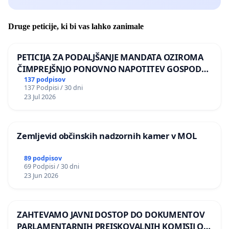
Druge peticije, ki bi vas lahko zanimale
PETICIJA ZA PODALJŠANJE MANDATA OZIROMA
ČIMPREJŠNJO PONOVNO NAPOTITEV GOSPODA
BERNARDA ŠRAJNERJA NA VELEPOSLANIŠTVO
137 podpisov
137 Podpisi / 30 dni
REPUBLIKE SLOVENIJE V MOSKVI
23 Jul 2026
Zemljevid občinskih nadzornih kamer v MOL
89 podpisov
69 Podpisi / 30 dni
23 Jun 2026
ZAHTEVAMO JAVNI DOSTOP DO DOKUMENTOV
PARLAMENTARNIH PREISKOVALNIH KOMISIJ O