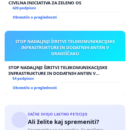
CIVILNA INICIATIVA ZA ZELENO OS
420 podpisov
Obvestilo o preglednosti
STOP NADALJNJI ŠIRITVI TELEKOMUNIKACIJSKE
INFRASTRUKTURE IN DODATNIH ANTEN V
GRADIŠČAKU
STOP NADALJNJI ŠIRITVI TELEKOMUNIKACIJSKE
INFRASTRUKTURE IN DODATNIH ANTEN V
GRADIŠČAKU
54 podpisov
Obvestilo o preglednosti
ZAČNI SVOJO LASTNO PETICIJO
Ali želite kaj spremeniti?
Spremembe se ne zgodijo, če molčimo.