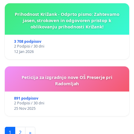
Prihodnost Križank - Odprto pismo: Zahtevamo
jasen, strokoven in odgovoren pristop k
oblikovanju prihodnosti Križank!
3 708 podpisov
2 Podpisi / 30 dni
12 Jan 2026
Peticija za izgradnjo nove OŠ Preserje pri
Radomljah
891 podpisov
2 Podpisi / 30 dni
25 Nov 2025
1
2
»