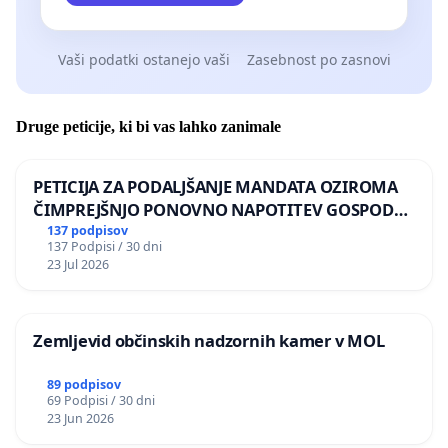
Vaši podatki ostanejo vaši
Zasebnost po zasnovi
Druge peticije, ki bi vas lahko zanimale
PETICIJA ZA PODALJŠANJE MANDATA OZIROMA
ČIMPREJŠNJO PONOVNO NAPOTITEV GOSPODA
BERNARDA ŠRAJNERJA NA VELEPOSLANIŠTVO
137 podpisov
137 Podpisi / 30 dni
REPUBLIKE SLOVENIJE V MOSKVI
23 Jul 2026
Zemljevid občinskih nadzornih kamer v MOL
89 podpisov
69 Podpisi / 30 dni
23 Jun 2026