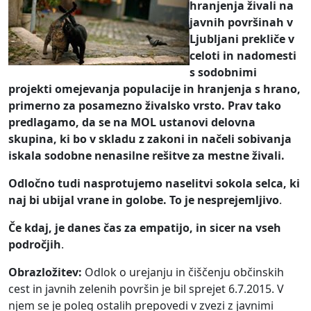
hranjenja živali na
javnih površinah v
Ljubljani prekliče v
celoti in nadomesti
s sodobnimi
projekti omejevanja populacije in hranjenja s hrano,
primerno za posamezno živalsko vrsto. Prav tako
predlagamo, da se na MOL ustanovi delovna
skupina, ki bo v skladu z zakoni in načeli sobivanja
iskala sodobne nenasilne rešitve za mestne živali.
Odločno tudi nasprotujemo naselitvi sokola selca, ki
naj bi ubijal vrane in golobe. To je nesprejemljivo
.
Če kdaj, je danes čas za empatijo, in sicer na vseh
področjih
.
Obrazložitev:
Odlok o urejanju in čiščenju občinskih
cest in javnih zelenih površin je bil sprejet 6.7.2015. V
njem se je poleg ostalih prepovedi v zvezi z javnimi