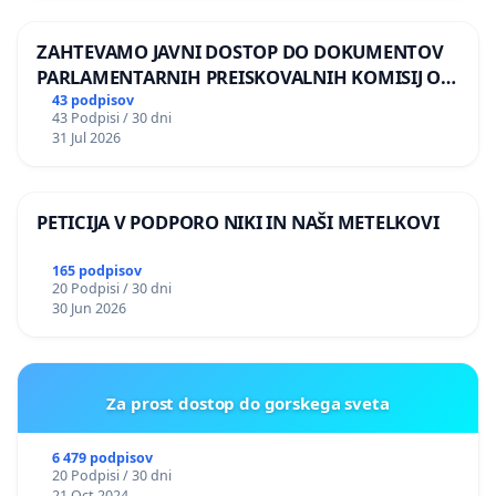
ZAHTEVAMO JAVNI DOSTOP DO DOKUMENTOV
PARLAMENTARNIH PREISKOVALNIH KOMISIJ O
ILEGALNI TRGOVINI Z OROŽJEM
43 podpisov
43 Podpisi / 30 dni
31 Jul 2026
PETICIJA V PODPORO NIKI IN NAŠI METELKOVI
165 podpisov
20 Podpisi / 30 dni
30 Jun 2026
Za prost dostop do gorskega sveta
6 479 podpisov
20 Podpisi / 30 dni
21 Oct 2024