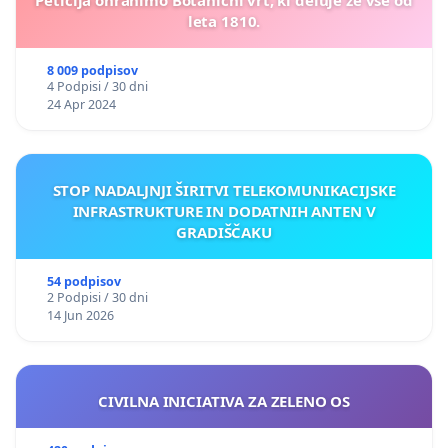
Peticija ohranimo Botanični vrt, ki deluje že vse od
leta 1810.
8 009 podpisov
4 Podpisi / 30 dni
24 Apr 2024
STOP NADALJNJI ŠIRITVI TELEKOMUNIKACIJSKE
INFRASTRUKTURE IN DODATNIH ANTEN V
GRADIŠČAKU
54 podpisov
2 Podpisi / 30 dni
14 Jun 2026
CIVILNA INICIATIVA ZA ZELENO OS