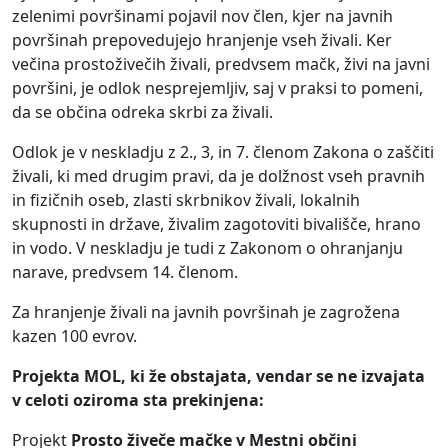
zelenimi površinami pojavil nov člen, kjer na javnih
površinah prepovedujejo hranjenje vseh živali. Ker
večina prostoživečih živali, predvsem mačk, živi na javni
površini, je odlok nesprejemljiv, saj v praksi to pomeni,
da se občina odreka skrbi za živali.
Odlok je v neskladju z 2., 3, in 7. členom Zakona o zaščiti
živali, ki med drugim pravi, da je dolžnost vseh pravnih
in fizičnih oseb, zlasti skrbnikov živali, lokalnih
skupnosti in države, živalim zagotoviti bivališče, hrano
in vodo. V neskladju je tudi z Zakonom o ohranjanju
narave, predvsem 14. členom.
Za hranjenje živali na javnih površinah je zagrožena
kazen 100 evrov.
Projekta MOL, ki že obstajata, vendar se ne izvajata
v celoti oziroma sta prekinjena:
Projekt
Prosto živeče mačke v Mestni občini