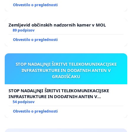
živali, kot ljudje ogroženi.
Obvestilo o preglednosti
Zemljevid občinskih nadzornih kamer v MOL
89 podpisov
Obvestilo o preglednosti
STOP NADALJNJI ŠIRITVI TELEKOMUNIKACIJSKE
INFRASTRUKTURE IN DODATNIH ANTEN V
GRADIŠČAKU
STOP NADALJNJI ŠIRITVI TELEKOMUNIKACIJSKE
INFRASTRUKTURE IN DODATNIH ANTEN V
GRADIŠČAKU
54 podpisov
Obvestilo o preglednosti