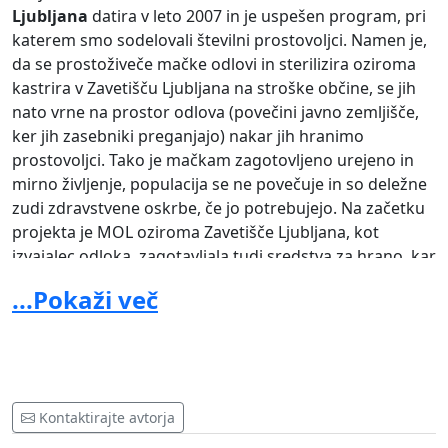
Ljubljana
datira v leto 2007 in je uspešen program, pri
katerem smo sodelovali številni prostovoljci. Namen je,
da se prostoživeče mačke odlovi in sterilizira oziroma
kastrira v Zavetišču Ljubljana na stroške občine, se jih
nato vrne na prostor odlova (povečini javno zemljišče,
ker jih zasebniki preganjajo) nakar jih hranimo
prostovoljci. Tako je mačkam zagotovljeno urejeno in
mirno življenje, populacija se ne povečuje in so deležne
zudi zdravstvene oskrbe, če jo potrebujejo. Na začetku
projekta je MOL oziroma Zavetišče Ljubljana, kot
izvajalec odloka, zagotavljala tudi sredstva za hrano, kar
pa je v zadnjih letih omejila in jih v resnici hranimo s
...Pokaži več
svojimi sredstvi. Nov odlok nam onemogoča hranjenje
mačk, kjer bivajo in predlaga, da jih hranimo na
zasebnem zemljišču, kjer pa, če nimaš lastnega,
potrebuješ dovoljenje lastnika. S tem nas postavi v
nemogoč položaj.
Kontaktirajte avtorja
Zahtevamo, da se ta projekt še naprej izvaja v celoti,