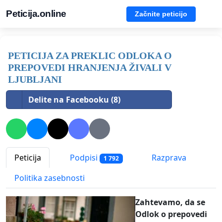
Peticija.online
Začnite peticijo
PETICIJA ZA PREKLIC ODLOKA O
PREPOVEDI HRANJENJA ŽIVALI V
LJUBLJANI
Delite na Facebooku (8)
Peticija
Podpisi
Razprava
1 792
Politika zasebnosti
Zahtevamo, da se
Odlok o prepovedi