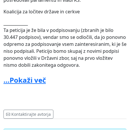
posredovali parlamentu in vladi RS.
Koalicija za ločitev države in cerkve
____________
Ta peticija je že bila v podpisovanju (zbranih je bilo
30.447 podpisov), vendar smo se odločili, da jo ponovno
odpremo za podpisovanje vsem zainteresiranim, ki je še
niso podpisali. Peticijo bomo skupaj z novimi podpisi
ponovno vložili v Državni zbor, saj na prvo vložitev
nismo dobili zakonitega odgovora.
Priporočilo: tisti, ki ste peticijo že podpisali (lastnoročno
...Pokaži več
ali online), ne podpisujte še enkrat.
Podpise bomo zbirali kakšen mesec dni (od 12.10.2016
dalje) in nato peticijo še enkrat vložili v Državni zbor.
Podpisovanje peticije je podaljšano vsaj do konca leta
2016.
Kontaktirajte avtorja
Koalicija za ločitev države in cerkve
http://www.locitev-drzave-cerkve.org/