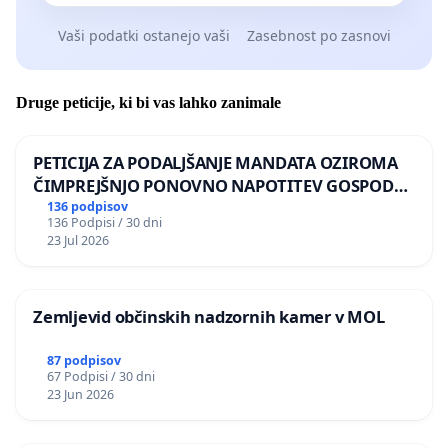
Vaši podatki ostanejo vaši
Zasebnost po zasnovi
Druge peticije, ki bi vas lahko zanimale
PETICIJA ZA PODALJŠANJE MANDATA OZIROMA
ČIMPREJŠNJO PONOVNO NAPOTITEV GOSPODA
BERNARDA ŠRAJNERJA NA VELEPOSLANIŠTVO
136 podpisov
136 Podpisi / 30 dni
REPUBLIKE SLOVENIJE V MOSKVI
23 Jul 2026
Zemljevid občinskih nadzornih kamer v MOL
87 podpisov
67 Podpisi / 30 dni
23 Jun 2026