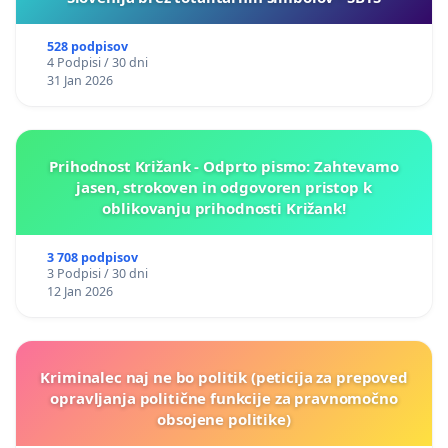
528 podpisov
4 Podpisi / 30 dni
31 Jan 2026
Prihodnost Križank - Odprto pismo: Zahtevamo
jasen, strokoven in odgovoren pristop k
oblikovanju prihodnosti Križank!
3 708 podpisov
3 Podpisi / 30 dni
12 Jan 2026
Kriminalec naj ne bo politik (peticija za prepoved
opravljanja politične funkcije za pravnomočno
obsojene politike)