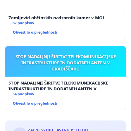
Zemljevid občinskih nadzornih kamer v MOL
87 podpisov
Obvestilo o preglednosti
STOP NADALJNJI ŠIRITVI TELEKOMUNIKACIJSKE
INFRASTRUKTURE IN DODATNIH ANTEN V
GRADIŠČAKU
STOP NADALJNJI ŠIRITVI TELEKOMUNIKACIJSKE
INFRASTRUKTURE IN DODATNIH ANTEN V
GRADIŠČAKU
54 podpisov
Obvestilo o preglednosti
ZAČNI SVOJO LASTNO PETICIJO