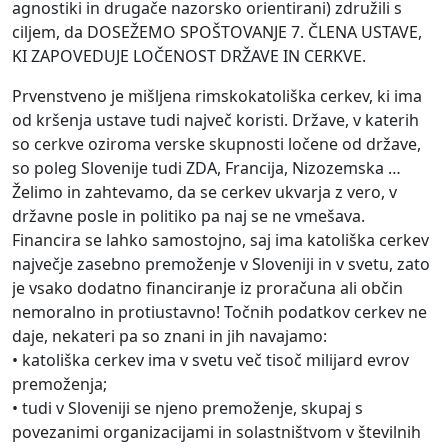
agnostiki in drugače nazorsko orientirani) združili s
ciljem, da DOSEŽEMO SPOŠTOVANJE 7. ČLENA USTAVE,
KI ZAPOVEDUJE LOČENOST DRŽAVE IN CERKVE.
Prvenstveno je mišljena rimskokatoliška cerkev, ki ima
od kršenja ustave tudi največ koristi. Države, v katerih
so cerkve oziroma verske skupnosti ločene od države,
so poleg Slovenije tudi ZDA, Francija, Nizozemska …
Želimo in zahtevamo, da se cerkev ukvarja z vero, v
državne posle in politiko pa naj se ne vmešava.
Financira se lahko samostojno, saj ima katoliška cerkev
največje zasebno premoženje v Sloveniji in v svetu, zato
je vsako dodatno financiranje iz proračuna ali občin
nemoralno in protiustavno! Točnih podatkov cerkev ne
daje, nekateri pa so znani in jih navajamo:
• katoliška cerkev ima v svetu več tisoč milijard evrov
premoženja;
• tudi v Sloveniji se njeno premoženje, skupaj s
povezanimi organizacijami in solastništvom v številnih