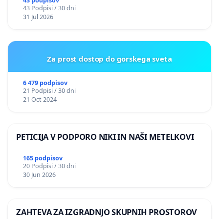
ILEGALNI TRGOVINI Z OROŽJEM
43 podpisov
43 Podpisi / 30 dni
31 Jul 2026
Za prost dostop do gorskega sveta
6 479 podpisov
21 Podpisi / 30 dni
21 Oct 2024
PETICIJA V PODPORO NIKI IN NAŠI METELKOVI
165 podpisov
20 Podpisi / 30 dni
30 Jun 2026
ZAHTEVA ZA IZGRADNJO SKUPNIH PROSTOROV