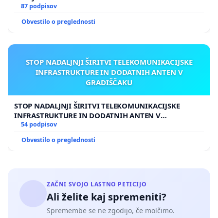
87 podpisov
Obvestilo o preglednosti
STOP NADALJNJI ŠIRITVI TELEKOMUNIKACIJSKE
INFRASTRUKTURE IN DODATNIH ANTEN V
GRADIŠČAKU
STOP NADALJNJI ŠIRITVI TELEKOMUNIKACIJSKE
INFRASTRUKTURE IN DODATNIH ANTEN V
GRADIŠČAKU
54 podpisov
Obvestilo o preglednosti
ZAČNI SVOJO LASTNO PETICIJO
Ali želite kaj spremeniti?
Spremembe se ne zgodijo, če molčimo.