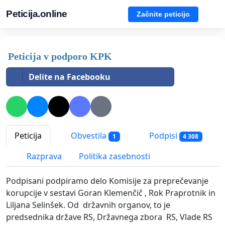
Peticija.online
Začnite peticijo
Peticija v podporo KPK
Delite na Facebooku
Peticija
Obvestila
Podpisi
1
4 308
Razprava
Politika zasebnosti
Podpisani podpiramo delo Komisije za preprečevanje
korupcije v sestavi Goran Klemenčič , Rok Praprotnik in
Liljana Selinšek. Od državnih organov, to je
predsednika države RS, Državnega zbora RS, Vlade RS