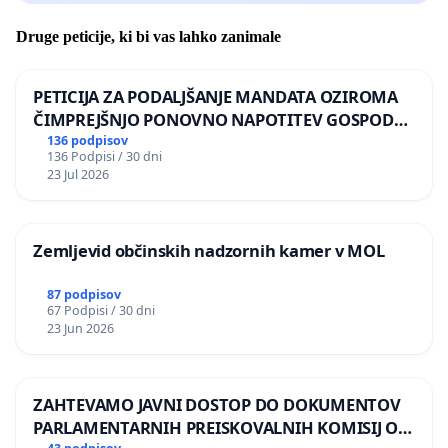
Druge peticije, ki bi vas lahko zanimale
PETICIJA ZA PODALJŠANJE MANDATA OZIROMA
ČIMPREJŠNJO PONOVNO NAPOTITEV GOSPODA
BERNARDA ŠRAJNERJA NA VELEPOSLANIŠTVO
136 podpisov
136 Podpisi / 30 dni
REPUBLIKE SLOVENIJE V MOSKVI
23 Jul 2026
Zemljevid občinskih nadzornih kamer v MOL
87 podpisov
67 Podpisi / 30 dni
23 Jun 2026
ZAHTEVAMO JAVNI DOSTOP DO DOKUMENTOV
PARLAMENTARNIH PREISKOVALNIH KOMISIJ O