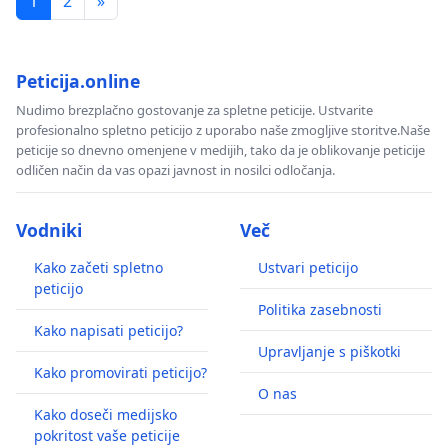
1
2
»
Peticija.online
Nudimo brezplačno gostovanje za spletne peticije. Ustvarite
profesionalno spletno peticijo z uporabo naše zmogljive storitve.Naše
peticije so dnevno omenjene v medijih, tako da je oblikovanje peticije
odličen način da vas opazi javnost in nosilci odločanja.
Vodniki
Več
Kako začeti spletno
Ustvari peticijo
peticijo
Politika zasebnosti
Kako napisati peticijo?
Upravljanje s piškotki
Kako promovirati peticijo?
O nas
Kako doseči medijsko
pokritost vaše peticije