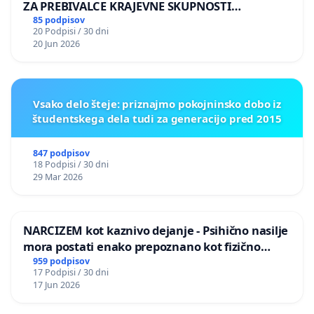
ZA PREBIVALCE KRAJEVNE SKUPNOSTI
PRESTRANEK
85 podpisov
20 Podpisi / 30 dni
20 Jun 2026
Vsako delo šteje: priznajmo pokojninsko dobo iz
študentskega dela tudi za generacijo pred 2015
847 podpisov
18 Podpisi / 30 dni
29 Mar 2026
NARCIZEM kot kaznivo dejanje - Psihično nasilje
mora postati enako prepoznano kot fizično
nasilje
959 podpisov
17 Podpisi / 30 dni
17 Jun 2026