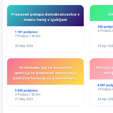
Prepoved pokopa domobrancevlce v
mestu heroj v Ljubljani
260 podpi
4 Podpisi 
1 181 podpisov
7 Podpisi / 30 dni
26 May 2026
15 Apr 20
Kriminalec naj ne bo politik
Peticija 
(peticija za prepoved opravljanja
deluj
politične funkcije za pravnomočno
obsojene politike)
8 007 pod
3 Podpisi 
5 630 podpisov
3 Podpisi / 30 dni
21 May 2025
24 Apr 20