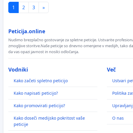
1
2
3
»
Peticija.online
Nudimo brezplačno gostovanje za spletne peticije. Ustvarite profesion
zmogljive storitve.Naše peticije so dnevno omenjene v medijih, tako da 
da vas opazi javnost in nosilci odločanja.
Vodniki
Več
Kako začeti spletno peticijo
Ustvari pet
Kako napisati peticijo?
Politika z
Kako promovirati peticijo?
Upravljanj
Kako doseči medijsko pokritost vaše
O nas
peticije