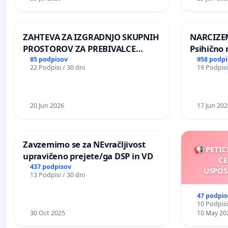
ŠRAJNERJA NA VELEPOSLANIŠTVO
REPUBLIKE SLOVENIJE V MOSKVI
ZAHTEVA ZA IZGRADNJO SKUPNIH
NARCIZEM
PROSTOROV ZA PREBIVALCE
Psihično 
KRAJEVNE SKUPNOSTI
enako pr
85 podpisov
958 podpi
22 Podpisi / 30 dni
19 Podpisi
PRESTRANEK
nasilje
20 Jun 2026
17 Jun 202
Zavzemimo se za NEvračljivost
📢 PETIC
upravičeno prejete/ga DSP in VD
CE
437 podpisov
USPOS
13 Podpisi / 30 dni
47 podpis
10 Podpisi
30 Oct 2025
10 May 20