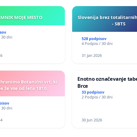
KAMNIK MOJE MESTO
Slovenija brez totalitarni
- SBTS
sov
/ 30 dni
528 podpisov
4 Podpisi / 30 dni
26
31 Jan 2026
Enotno označevanje tabel
ohranimo Botanični vrt, ki
Brce
e že vse od leta 1810.
33 podpisov
2 Podpisi / 30 dni
pisov
/ 30 dni
24
30 Jun 2026