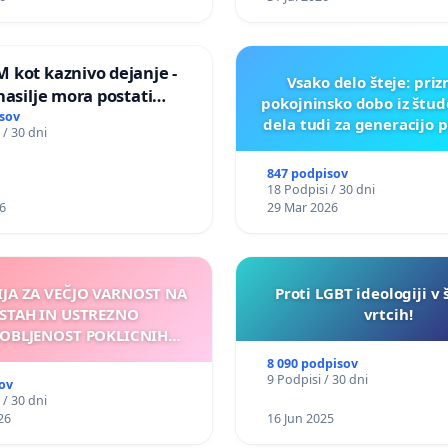
ILEGALNI TRGOVINI Z O
 kot kaznivo dejanje -
Vsako delo šteje: pri
nasilje mora postati
pokojninsko dobo iz štu
epoznano kot fizično
sov
dela tudi za generacijo 
 / 30 dni
847 podpisov
18 Podpisi / 30 dni
6
29 Mar 2026
IJA ZA VEČJO VARNOST NA
Proti LGBT ideologiji v 
STAH IN USTREZNO
vrtcih!
OBLJENOST POKLICNIH
VOZNIKOV
8 090 podpisov
9 Podpisi / 30 dni
ov
 / 30 dni
26
16 Jun 2025