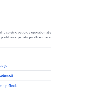
alno spletno peticijo z uporabo naše
je oblikovanje peticije odličen način
icijo
asebnosti
e s piškotki