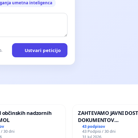
ganja umetna inteligenca
Ustvari peticijo
o.
d občinskih nadzornih
ZAHTEVAMO JAVNI DOS
 MOL
DOKUMENTOV
PARLAMENTARNIH
ov
43 podpisov
 / 30 dni
43 Podpisi / 30 dni
PREISKOVALNIH KOMISIJ
6
31 Jul 2026