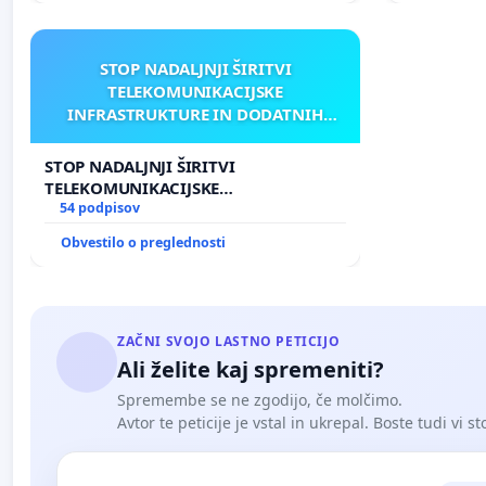
STOP NADALJNJI ŠIRITVI
TELEKOMUNIKACIJSKE
INFRASTRUKTURE IN DODATNIH
ANTEN V GRADIŠČAKU
STOP NADALJNJI ŠIRITVI
TELEKOMUNIKACIJSKE
INFRASTRUKTURE IN DODATNIH
54 podpisov
ANTEN V GRADIŠČAKU
Obvestilo o preglednosti
ZAČNI SVOJO LASTNO PETICIJO
Ali želite kaj spremeniti?
Spremembe se ne zgodijo, če molčimo.
Avtor te peticije je vstal in ukrepal. Boste tudi vi st