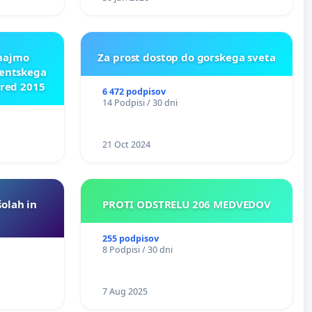
ROŽJEM
znajmo
Za prost dostop do gorskega sveta
dentskega
pred 2015
6 472 podpisov
14 Podpisi / 30 dni
21 Oct 2024
šolah in
PROTI ODSTRELU 206 MEDVEDOV
255 podpisov
8 Podpisi / 30 dni
7 Aug 2025