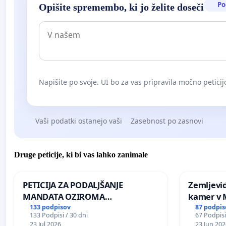
Po
Opišite spremembo, ki jo želite doseči
Napišite po svoje. UI bo za vas pripravila močno peticij
Vaši podatki ostanejo vaši
Zasebnost po zasnovi
Druge peticije, ki bi vas lahko zanimale
PETICIJA ZA PODALJŠANJE
Zemljevi
MANDATA OZIROMA
kamer v
ČIMPREJŠNJO PONOVNO
133 podpisov
87 podpis
133 Podpisi / 30 dni
67 Podpisi
NAPOTITEV GOSPODA BERNARDA
23 Jul 2026
23 Jun 202