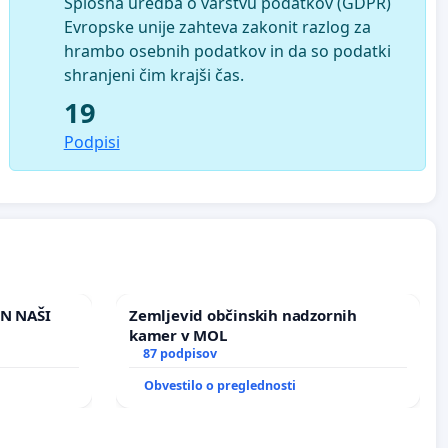
Splošna uredba o varstvu podatkov (GDPR)
Evropske unije zahteva zakonit razlog za
hrambo osebnih podatkov in da so podatki
shranjeni čim krajši čas.
19
Podpisi
IN NAŠI
Zemljevid občinskih nadzornih
kamer v MOL
87 podpisov
Obvestilo o preglednosti