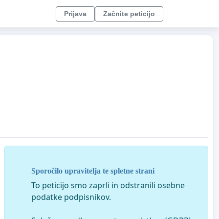
Prijava
Začnite peticijo
Sporočilo upravitelja te spletne strani
To peticijo smo zaprli in odstranili osebne
podatke podpisnikov.