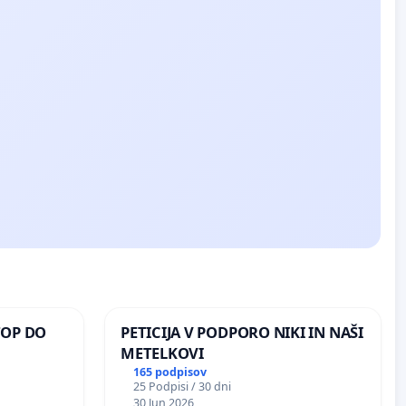
TOP DO
PETICIJA V PODPORO NIKI IN NAŠI
METELKOVI
165 podpisov
25 Podpisi / 30 dni
 O
30 Jun 2026