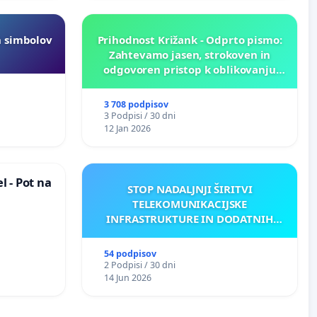
h simbolov
Prihodnost Križank - Odprto pismo:
Zahtevamo jasen, strokoven in
odgovoren pristop k oblikovanju
prihodnosti Križank!
3 708 podpisov
3 Podpisi / 30 dni
12 Jan 2026
 - Pot na
STOP NADALJNJI ŠIRITVI
TELEKOMUNIKACIJSKE
INFRASTRUKTURE IN DODATNIH
ANTEN V GRADIŠČAKU
54 podpisov
2 Podpisi / 30 dni
14 Jun 2026