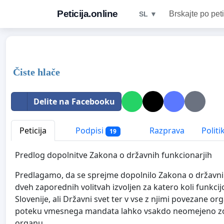
Peticija.online
Brskajte po peti
SL ▼
Čiste hlače
Delite na Facebooku
Peticija
Podpisi
Razprava
Politi
19
Predlog dopolnitve Zakona o državnih funkcionarjih
Predlagamo, da se sprejme dopolnilo Zakona o državnih 
dveh zaporednih volitvah izvoljen za katero koli funkcij
Slovenije, ali Državni svet ter v vse z njimi povezane 
poteku vmesnega mandata lahko vsakdo neomejeno zopet
organu.