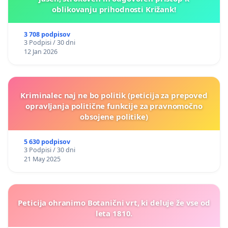
oblikovanju prihodnosti Križank!
3 708 podpisov
3 Podpisi / 30 dni
12 Jan 2026
Kriminalec naj ne bo politik (peticija za prepoved
opravljanja politične funkcije za pravnomočno
obsojene politike)
5 630 podpisov
3 Podpisi / 30 dni
21 May 2025
Peticija ohranimo Botanični vrt, ki deluje že vse od
leta 1810.