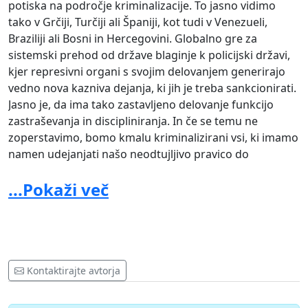
potiska na področje kriminalizacije. To jasno vidimo
tako v Grčiji, Turčiji ali Španiji, kot tudi v Venezueli,
Braziliji ali Bosni in Hercegovini. Globalno gre za
sistemski prehod od države blaginje k policijski državi,
kjer represivni organi s svojim delovanjem generirajo
vedno nova kazniva dejanja, ki jih je treba sankcionirati.
Jasno je, da ima tako zastavljeno delovanje funkcijo
zastraševanja in discipliniranja. In če se temu ne
zoperstavimo, bomo kmalu kriminalizirani vsi, ki imamo
namen udejanjati našo neodtujljivo pravico do
svobodnega združevanja, zbiranja in izražanja. Še več,
...Pokaži več
kmalu bo kot kriminalna prepoznana vsaka politična
gesta, ki problematizira, preizprašuje ali se s telesom
upira obstoječim razmeram neenakosti. V tem smislu je
kriminalizacijo upora treba razumeti kot kriminalizacijo
življenja.
Kontaktirajte avtorja
Zato zahtevamo takojšnjo ustavitev oziroma
opustitev vseh prekrškovnih in kazenskih postopkov