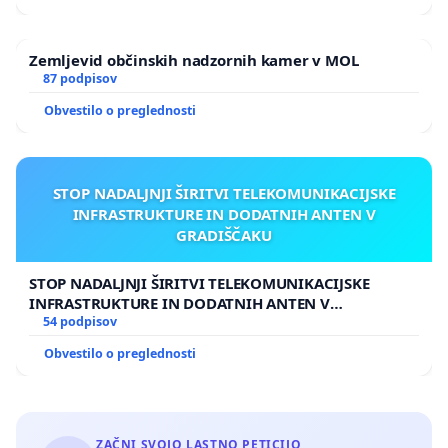
Zemljevid občinskih nadzornih kamer v MOL
87 podpisov
Obvestilo o preglednosti
STOP NADALJNJI ŠIRITVI TELEKOMUNIKACIJSKE
INFRASTRUKTURE IN DODATNIH ANTEN V
GRADIŠČAKU
STOP NADALJNJI ŠIRITVI TELEKOMUNIKACIJSKE
INFRASTRUKTURE IN DODATNIH ANTEN V
GRADIŠČAKU
54 podpisov
Obvestilo o preglednosti
ZAČNI SVOJO LASTNO PETICIJO