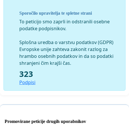
ter odpravo vseh že izrečenih kazni proti vsem, ki so
sodelovali v vstajah. Zahtevamo neodvisno revizijo
Sporočilo upravitelja te spletne strani
delovanja policije na vstajah, ter delovanja tožilstva
To peticijo smo zaprli in odstranili osebne
in sodstva v postopkih, ki so sledili
.
Zahtevamo
podatke podpisnikov.
družbeno sankcioniranje represije in
prenehanje
kriminalizacije tistih, ki so si upali izraziti jezo v
Splošna uredba o varstvu podatkov (GDPR)
situaciji, ko jim država ni ponudila ničesar razen
Evropske unije zahteva zakonit razlog za
bede vsakdanjega življenja.
hrambo osebnih podatkov in da so podatki
V Ljubljani, 10. 3. 2014
shranjeni čim krajši čas.
323
Mirovni inštitut, Slovenska filantropija, Zavod
Humanitas, Časopis za kritiko znanosti, Zofijini
Podpisi
ljubimci, Umanotera - Slovenska fundacija za
trajnostni razvoj, Skupina Kazenska ovadba,
Skupina Svoboda vstajnikom, Gibanje 29. oktober,
Socialni center Rog, Antikapitalistični blok
Promovirane peticije drugih uporabnikov