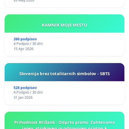
26 May 2026
KAMNIK MOJE MESTO
260 podpisov
4 Podpisi / 30 dni
15 Apr 2026
Slovenija brez totalitarnih simbolov - SBTS
528 podpisov
4 Podpisi / 30 dni
31 Jan 2026
Prihodnost Križank - Odprto pismo: Zahtevamo
jasen, strokoven in odgovoren pristop k