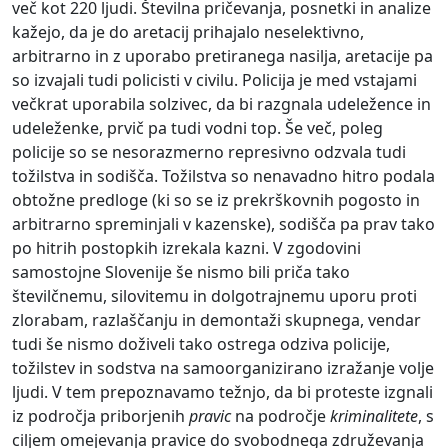
več kot 220 ljudi. Številna pričevanja, posnetki in analize
kažejo, da je do aretacij prihajalo neselektivno,
arbitrarno in z uporabo pretiranega nasilja, aretacije pa
so izvajali tudi policisti v civilu. Policija je med vstajami
večkrat uporabila solzivec, da bi razgnala udeležence in
udeleženke, prvič pa tudi vodni top. Še več, poleg
policije so se nesorazmerno represivno odzvala tudi
tožilstva in sodišča. Tožilstva so nenavadno hitro podala
obtožne predloge (ki so se iz prekrškovnih pogosto in
arbitrarno spreminjali v kazenske), sodišča pa prav tako
po hitrih postopkih izrekala kazni. V zgodovini
samostojne Slovenije še nismo bili priča tako
številčnemu, silovitemu in dolgotrajnemu uporu proti
zlorabam, razlaščanju in demontaži skupnega, vendar
tudi še nismo doživeli tako ostrega odziva policije,
tožilstev in sodstva na samoorganizirano izražanje volje
ljudi. V tem prepoznavamo težnjo, da bi proteste izgnali
iz področja priborjenih
pravic
na področje
kriminalitete
, s
ciljem omejevanja pravice do svobodnega združevanja