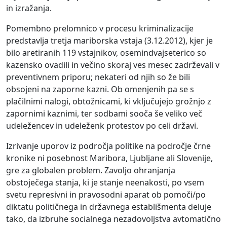
in izražanja.
Pomembno prelomnico v procesu kriminalizacije
predstavlja tretja mariborska vstaja (3.12.2012), kjer je
bilo aretiranih 119 vstajnikov, osemindvajseterico so
kazensko ovadili in večino skoraj ves mesec zadrževali v
preventivnem priporu; nekateri od njih so že bili
obsojeni na zaporne kazni. Ob omenjenih pa se s
plačilnimi nalogi, obtožnicami, ki vključujejo grožnjo z
zapornimi kaznimi, ter sodbami sooča še veliko več
udeležencev in udeleženk protestov po celi državi.
Izrivanje uporov iz področja politike na področje črne
kronike ni posebnost Maribora, Ljubljane ali Slovenije,
gre za globalen problem. Zavoljo ohranjanja
obstoječega stanja, ki je stanje neenakosti, po vsem
svetu represivni in pravosodni aparat ob pomoči/po
diktatu političnega in državnega establišmenta deluje
tako, da izbruhe socialnega nezadovoljstva avtomatično