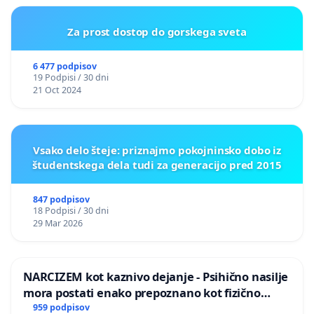
Za prost dostop do gorskega sveta
6 477 podpisov
19 Podpisi / 30 dni
21 Oct 2024
Vsako delo šteje: priznajmo pokojninsko dobo iz
študentskega dela tudi za generacijo pred 2015
847 podpisov
18 Podpisi / 30 dni
29 Mar 2026
NARCIZEM kot kaznivo dejanje - Psihično nasilje
mora postati enako prepoznano kot fizično
nasilje
959 podpisov