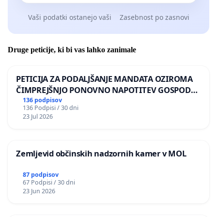
Vaši podatki ostanejo vaši
Zasebnost po zasnovi
Druge peticije, ki bi vas lahko zanimale
PETICIJA ZA PODALJŠANJE MANDATA OZIROMA
ČIMPREJŠNJO PONOVNO NAPOTITEV GOSPODA
BERNARDA ŠRAJNERJA NA VELEPOSLANIŠTVO
136 podpisov
136 Podpisi / 30 dni
REPUBLIKE SLOVENIJE V MOSKVI
23 Jul 2026
Zemljevid občinskih nadzornih kamer v MOL
87 podpisov
67 Podpisi / 30 dni
23 Jun 2026