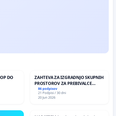
TOP DO
ZAHTEVA ZA IZGRADNJO SKUPNIH
PROSTOROV ZA PREBIVALCE
KRAJEVNE SKUPNOSTI
86 podpisov
21 Podpisi / 30 dni
 O
PRESTRANEK
20 Jun 2026
ROŽJEM