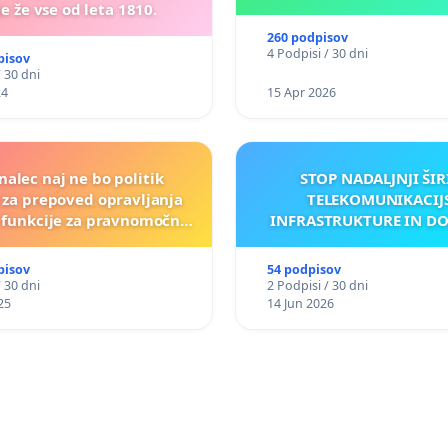
e že vse od leta 1810.
260 podpisov
4 Podpisi / 30 dni
pisov
/ 30 dni
24
15 Apr 2026
nalec naj ne bo politik
STOP NADALJNJI ŠIR
a za prepoved opravljanja
TELEKOMUNIKACIJ
e funkcije za pravnomočno
INFRASTRUKTURE IN D
obsojene politike)
ANTEN V GRADIŠČ
pisov
54 podpisov
/ 30 dni
2 Podpisi / 30 dni
25
14 Jun 2026