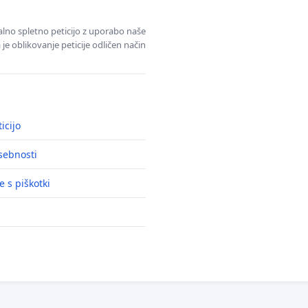
alno spletno peticijo z uporabo naše
je oblikovanje peticije odličen način
icijo
asebnosti
e s piškotki