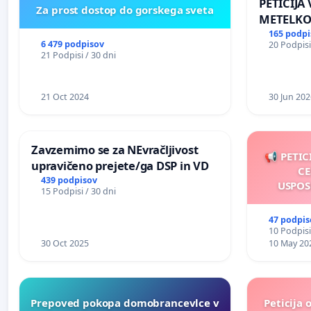
PETICIJA
Za prost dostop do gorskega sveta
METELKO
165 podpi
6 479 podpisov
20 Podpisi
21 Podpisi / 30 dni
21 Oct 2024
30 Jun 202
Zavzemimo se za NEvračljivost
📢 PETIC
upravičeno prejete/ga DSP in VD
CE
439 podpisov
USPOS
15 Podpisi / 30 dni
47 podpis
10 Podpisi
30 Oct 2025
10 May 20
Prepoved pokopa domobrancevlce v
Peticija 