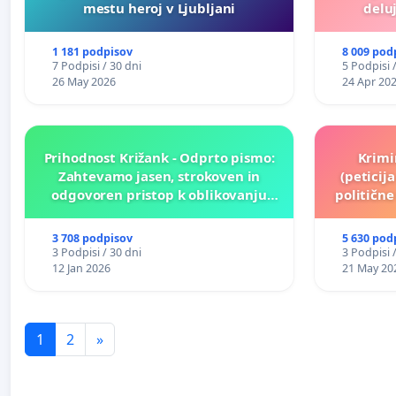
mestu heroj v Ljubljani
deluj
1 181 podpisov
8 009 pod
7 Podpisi / 30 dni
5 Podpisi 
26 May 2026
24 Apr 20
Prihodnost Križank - Odprto pismo:
Krimi
Zahtevamo jasen, strokoven in
(peticij
odgovoren pristop k oblikovanju
političn
prihodnosti Križank!
3 708 podpisov
5 630 pod
3 Podpisi / 30 dni
3 Podpisi 
12 Jan 2026
21 May 20
1
2
»