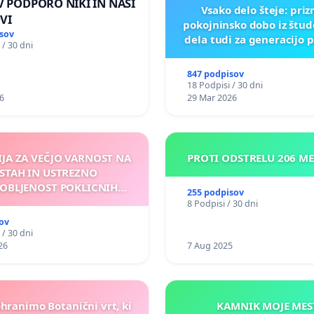
 V PODPORO NIKI IN NAŠI
Vsako delo šteje: pri
VI
pokojninsko dobo iz štu
sov
dela tudi za generacijo 
 / 30 dni
847 podpisov
18 Podpisi / 30 dni
6
29 Mar 2026
IJA ZA VEČJO VARNOST NA
PROTI ODSTRELU 206 M
STAH IN USTREZNO
OBLJENOST POKLICNIH
255 podpisov
VOZNIKOV
8 Podpisi / 30 dni
ov
 / 30 dni
26
7 Aug 2025
ohranimo Botanični vrt, ki
KAMNIK MOJ