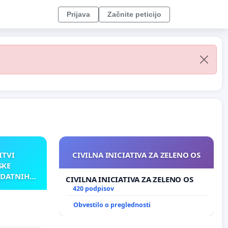
Prijava
Začnite peticijo
ITVI
CIVILNA INICIATIVA ZA ZELENO OS
SKE
ODATNIH
CIVILNA INICIATIVA ZA ZELENO OS
AKU
420 podpisov
Obvestilo o preglednosti
TNIH