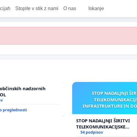
cijah
Stopite v stik z nami
O nas
Iskanje
občinskih nadzornih
STOP NADALJNJI ŠIR
MOL
TELEKOMUNIKACIJ
ov
INFRASTRUKTURE IN D
o preglednosti
ANTEN V GRADIŠČ
STOP NADALJNJI ŠIRITVI
TELEKOMUNIKACIJSKE
INFRASTRUKTURE IN DODA
54 podpisov