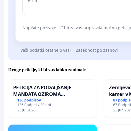
Napišite po svoje. UI bo za vas pripravila močno peticij
Vaši podatki ostanejo vaši
Zasebnost po zasnovi
Druge peticije, ki bi vas lahko zanimale
PETICIJA ZA PODALJŠANJE
Zemljevi
MANDATA OZIROMA
kamer v
ČIMPREJŠNJO PONOVNO
136 podpisov
87 podpis
136 Podpisi / 30 dni
67 Podpisi
NAPOTITEV GOSPODA BERNARDA
23 Jul 2026
23 Jun 202
ŠRAJNERJA NA VELEPOSLANIŠTVO
REPUBLIKE SLOVENIJE V MOSKVI