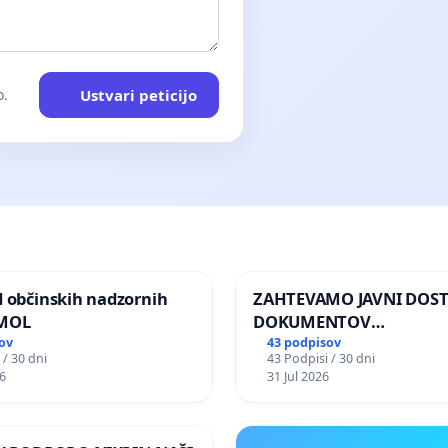
Ustvari peticijo
o.
d občinskih nadzornih
ZAHTEVAMO JAVNI DOS
 MOL
DOKUMENTOV
PARLAMENTARNIH
ov
43 podpisov
 / 30 dni
43 Podpisi / 30 dni
PREISKOVALNIH KOMISIJ
6
31 Jul 2026
ILEGALNI TRGOVINI Z O