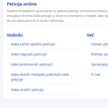
Peticija.online
Nudimo brezplačno gostovanje za spletne peticije. Ustvarite profesion
zmogljive storitve.Naše peticije so dnevno omenjene v medijih, tako da 
da vas opazi javnost in nosilci odločanja.
Vodniki
Več
Kako začeti spletno peticijo
Ustvari pet
Kako napisati peticijo?
Politika z
Kako promovirati peticijo?
Upravljanj
Kako doseči medijsko pokritost vaše
O nas
peticije
Kako izročiti peticijo