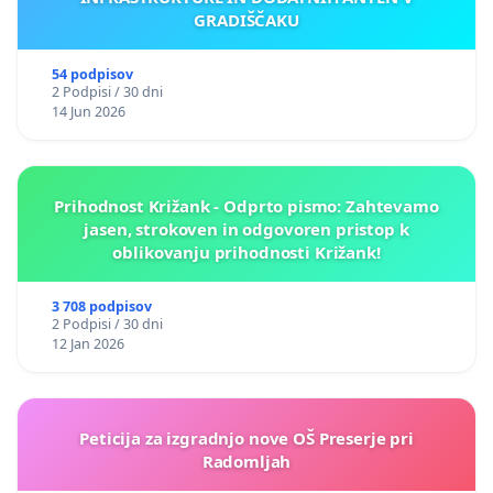
GRADIŠČAKU
54 podpisov
2 Podpisi / 30 dni
14 Jun 2026
Prihodnost Križank - Odprto pismo: Zahtevamo
jasen, strokoven in odgovoren pristop k
oblikovanju prihodnosti Križank!
3 708 podpisov
2 Podpisi / 30 dni
12 Jan 2026
Peticija za izgradnjo nove OŠ Preserje pri
Radomljah