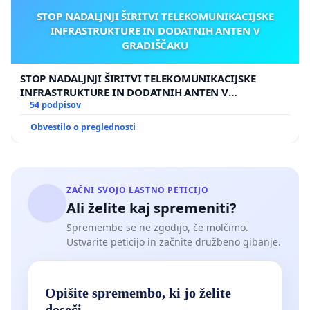
STOP NADALJNJI ŠIRITVI TELEKOMUNIKACIJSKE
INFRASTRUKTURE IN DODATNIH ANTEN V
GRADIŠČAKU
STOP NADALJNJI ŠIRITVI TELEKOMUNIKACIJSKE
INFRASTRUKTURE IN DODATNIH ANTEN V
GRADIŠČAKU
54 podpisov
Obvestilo o preglednosti
ZAČNI SVOJO LASTNO PETICIJO
Ali želite kaj spremeniti?
Spremembe se ne zgodijo, če molčimo.
Ustvarite peticijo in začnite družbeno gibanje.
Opišite spremembo, ki jo želite
doseči