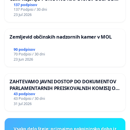
BERNARDA ŠRAJNERJA NA VELEPOSLANIŠTVO
137 podpisov
137 Podpisi / 30 dni
REPUBLIKE SLOVENIJE V MOSKVI
23 Jul 2026
Zemljevid občinskih nadzornih kamer v MOL
90 podpisov
70 Podpisi / 30 dni
23 Jun 2026
ZAHTEVAMO JAVNI DOSTOP DO DOKUMENTOV
PARLAMENTARNIH PREISKOVALNIH KOMISIJ O
ILEGALNI TRGOVINI Z OROŽJEM
43 podpisov
43 Podpisi / 30 dni
31 Jul 2026
Vsako delo šteje: priznajmo pokojninsko dobo iz