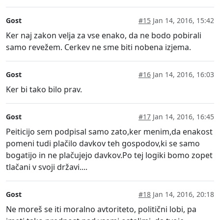
Gost
#15
Jan 14, 2016, 15:42
Ker naj zakon velja za vse enako, da ne bodo pobirali
samo revežem. Cerkev ne sme biti nobena izjema.
Gost
#16
Jan 14, 2016, 16:03
Ker bi tako bilo prav.
Gost
#17
Jan 14, 2016, 16:45
Peiticijo sem podpisal samo zato,ker menim,da enakost
pomeni tudi plačilo davkov teh gospodov,ki se samo
bogatijo in ne plačujejo davkov.Po tej logiki bomo zopet
tlačani v svoji državi....
Gost
#18
Jan 14, 2016, 20:18
Ne moreš se iti moralno avtoriteto, politični lobi, pa