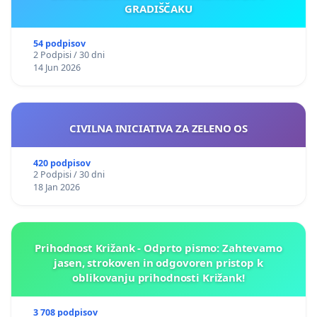
GRADIŠČAKU
54 podpisov
2 Podpisi / 30 dni
14 Jun 2026
CIVILNA INICIATIVA ZA ZELENO OS
420 podpisov
2 Podpisi / 30 dni
18 Jan 2026
Prihodnost Križank - Odprto pismo: Zahtevamo
jasen, strokoven in odgovoren pristop k
oblikovanju prihodnosti Križank!
3 708 podpisov