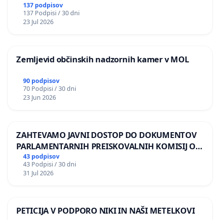
BERNARDA ŠRAJNERJA NA VELEPOSLANIŠTVO
137 podpisov
137 Podpisi / 30 dni
REPUBLIKE SLOVENIJE V MOSKVI
23 Jul 2026
Zemljevid občinskih nadzornih kamer v MOL
90 podpisov
70 Podpisi / 30 dni
23 Jun 2026
ZAHTEVAMO JAVNI DOSTOP DO DOKUMENTOV
PARLAMENTARNIH PREISKOVALNIH KOMISIJ O
ILEGALNI TRGOVINI Z OROŽJEM
43 podpisov
43 Podpisi / 30 dni
31 Jul 2026
PETICIJA V PODPORO NIKI IN NAŠI METELKOVI