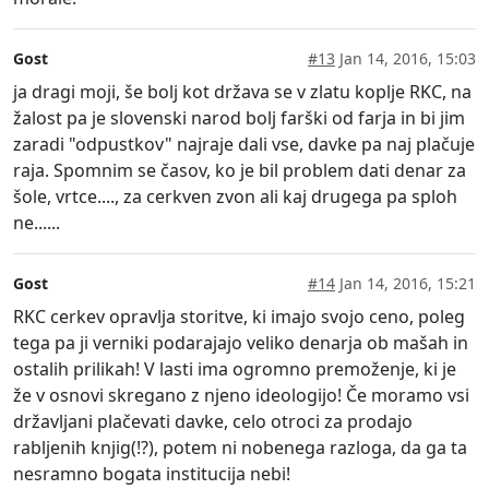
Gost
#13
Jan 14, 2016, 15:03
ja dragi moji, še bolj kot država se v zlatu koplje RKC, na
žalost pa je slovenski narod bolj farški od farja in bi jim
zaradi "odpustkov" najraje dali vse, davke pa naj plačuje
raja. Spomnim se časov, ko je bil problem dati denar za
šole, vrtce...., za cerkven zvon ali kaj drugega pa sploh
ne......
Gost
#14
Jan 14, 2016, 15:21
RKC cerkev opravlja storitve, ki imajo svojo ceno, poleg
tega pa ji verniki podarajajo veliko denarja ob mašah in
ostalih prilikah! V lasti ima ogromno premoženje, ki je
že v osnovi skregano z njeno ideologijo! Če moramo vsi
državljani plačevati davke, celo otroci za prodajo
rabljenih knjig(!?), potem ni nobenega razloga, da ga ta
nesramno bogata institucija nebi!