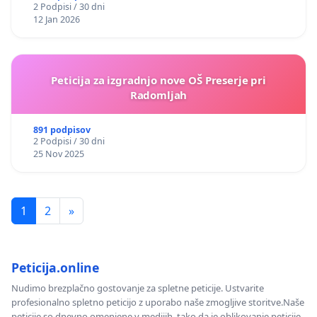
2 Podpisi / 30 dni
12 Jan 2026
Peticija za izgradnjo nove OŠ Preserje pri
Radomljah
891 podpisov
2 Podpisi / 30 dni
25 Nov 2025
1
2
»
Peticija.online
Nudimo brezplačno gostovanje za spletne peticije. Ustvarite
profesionalno spletno peticijo z uporabo naše zmogljive storitve.Naše
peticije so dnevno omenjene v medijih, tako da je oblikovanje peticije