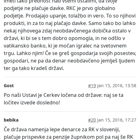
imeti tako prednost nad vsemi ostalimi, da tvoje
podjetje ne plačuje davke. RKC je prvo globalno
podjetje. Prodajajo upanje, tolažbo in vero. To so njihovi
produkti, in za to naj plačajo davke. Samo tako bo lahko
nekaj njihovega zdaj neobdavčenega dobička ostalo v
državi, ki bi se s tem dobro opomogla, in ne odšlo v
vatikansko banko, ki je močan igralec na svetovnem
trgu. Lahko njim! Če se greš gospodarja svojih posestev,
gospodari, ne pa da denar neobdavčeno jemlješ ljudem
ter ga tako kradeš državi.
Gost
#19
Jan 15, 2016, 13:58
Po naši Ustavi je Cerkev ločena od države: naj se ta
ločitev izvede dosledno!
bebika
#20
Jan 15, 2016, 17:27
Če država namenja lepe denarce za RK v sloveniji,
plačuje prispevke za penzije župnikom pol pa naj še RK