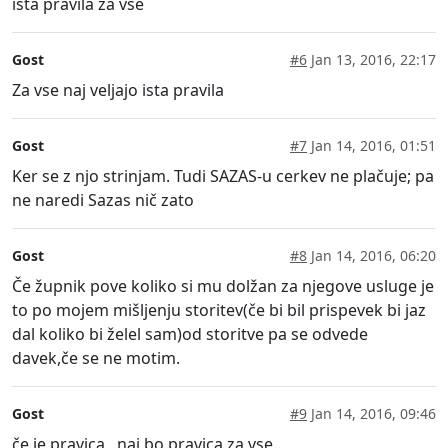
ista pravila za vse
Gost
#6
Jan 13, 2016, 22:17
Za vse naj veljajo ista pravila
Gost
#7
Jan 14, 2016, 01:51
Ker se z njo strinjam. Tudi SAZAS-u cerkev ne plačuje; pa
ne naredi Sazas nič zato
Gost
#8
Jan 14, 2016, 06:20
Če župnik pove koliko si mu dolžan za njegove usluge je
to po mojem mišljenju storitev(če bi bil prispevek bi jaz
dal koliko bi želel sam)od storitve pa se odvede
davek,če se ne motim.
Gost
#9
Jan 14, 2016, 09:46
če je pravica,..naj bo pravica za vse..