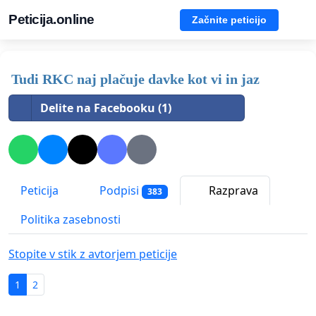
Peticija.online
Začnite peticijo
Tudi RKC naj plačuje davke kot vi in jaz
Delite na Facebooku (1)
Peticija
Podpisi
Razprava
383
Politika zasebnosti
Stopite v stik z avtorjem peticije
1
2