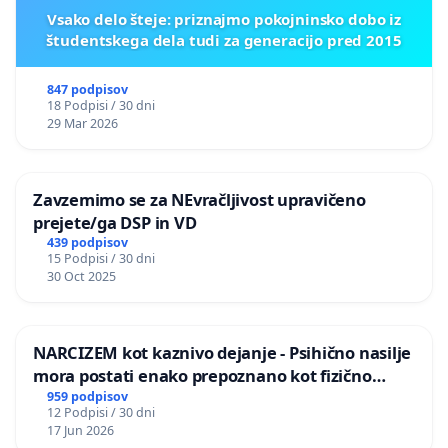
Vsako delo šteje: priznajmo pokojninsko dobo iz
študentskega dela tudi za generacijo pred 2015
847 podpisov
18 Podpisi / 30 dni
29 Mar 2026
Zavzemimo se za NEvračljivost upravičeno
prejete/ga DSP in VD
439 podpisov
15 Podpisi / 30 dni
30 Oct 2025
NARCIZEM kot kaznivo dejanje - Psihično nasilje
mora postati enako prepoznano kot fizično
nasilje
959 podpisov
12 Podpisi / 30 dni
17 Jun 2026