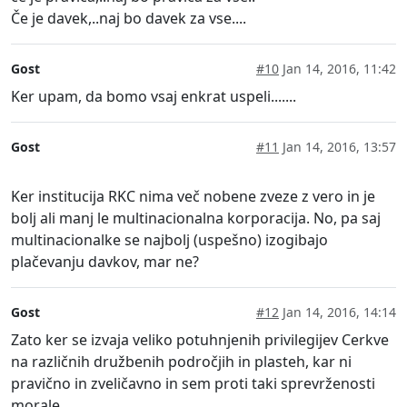
Če je davek,..naj bo davek za vse....
Gost
#10
Jan 14, 2016, 11:42
Ker upam, da bomo vsaj enkrat uspeli.......
Gost
#11
Jan 14, 2016, 13:57
Ker institucija RKC nima več nobene zveze z vero in je
bolj ali manj le multinacionalna korporacija. No, pa saj
multinacionalke se najbolj (uspešno) izogibajo
plačevanju davkov, mar ne?
Gost
#12
Jan 14, 2016, 14:14
Zato ker se izvaja veliko potuhnjenih privilegijev Cerkve
na različnih družbenih področjih in plasteh, kar ni
pravično in zveličavno in sem proti taki sprevrženosti
morale.