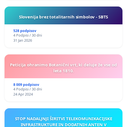
Slovenija brez totalitarnih simbolov - SBTS
528 podpisov
4 Podpisi / 30 dni
31 Jan 2026
Peticija ohranimo Botanični vrt, ki deluje že vse od
leta 1810.
8 009 podpisov
4 Podpisi / 30 dni
24 Apr 2024
STOP NADALJNJI ŠIRITVI TELEKOMUNIKACIJSKE
INFRASTRUKTURE IN DODATNIH ANTEN V