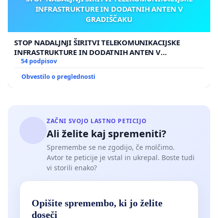
INFRASTRUKTURE IN DODATNIH ANTEN V
GRADIŠČAKU
STOP NADALJNJI ŠIRITVI TELEKOMUNIKACIJSKE
INFRASTRUKTURE IN DODATNIH ANTEN V
GRADIŠČAKU
54 podpisov
Obvestilo o preglednosti
ZAČNI SVOJO LASTNO PETICIJO
Ali želite kaj spremeniti?
Spremembe se ne zgodijo, če molčimo.
Avtor te peticije je vstal in ukrepal. Boste tudi
vi storili enako?
Opišite spremembo, ki jo želite
doseči