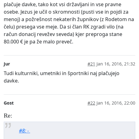
plačuje davke, tako kot vsi državljani in vse pravne
osebe. Jezus je učil o skromnosti (pusti vse in pojdi za
menoj) a požrešnost nekaterih župnikov (z Rodetom na
čelu) presega vse meje. Da si član RK zgradi vilo (na
račun donacij revežev seveda) kjer preproga stane
80.000 € je pa že malo preveč.
Jur
#21
Jan 16, 2016, 21:32
Tudi kulturniki, umetniki in športniki naj plačujejo
davke.
Gost
#22
Jan 16, 2016, 22:00
Re:
#8: -