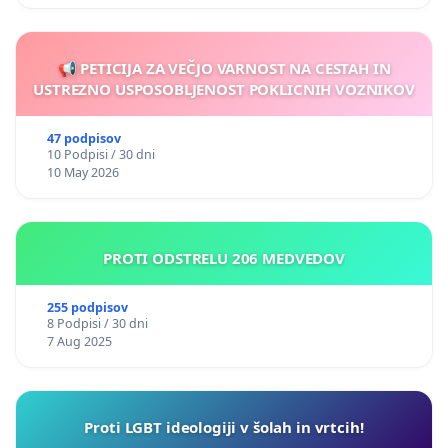
📢 PETICIJA ZA VEČJO VARNOST NA CESTAH IN
USTREZNO USPOSOBLJENOST POKLICNIH VOZNIKOV
47 podpisov
10 Podpisi / 30 dni
10 May 2026
PROTI ODSTRELU 206 MEDVEDOV
255 podpisov
8 Podpisi / 30 dni
7 Aug 2025
Proti LGBT ideologiji v šolah in vrtcih!