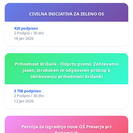
CIVILNA INICIATIVA ZA ZELENO OS
420 podpisov
2 Podpisi / 30 dni
18 Jan 2026
Prihodnost Križank - Odprto pismo: Zahtevamo
jasen, strokoven in odgovoren pristop k
oblikovanju prihodnosti Križank!
3 708 podpisov
2 Podpisi / 30 dni
12 Jan 2026
Peticija za izgradnjo nove OŠ Preserje pri
Radomljah