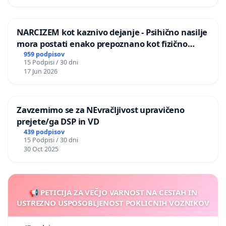
NARCIZEM kot kaznivo dejanje - Psihično nasilje
mora postati enako prepoznano kot fizično
nasilje
959 podpisov
15 Podpisi / 30 dni
17 Jun 2026
Zavzemimo se za NEvračljivost upravičeno
prejete/ga DSP in VD
439 podpisov
15 Podpisi / 30 dni
30 Oct 2025
📢 PETICIJA ZA VEČJO VARNOST NA CESTAH IN
USTREZNO USPOSOBLJENOST POKLICNIH VOZNIKOV