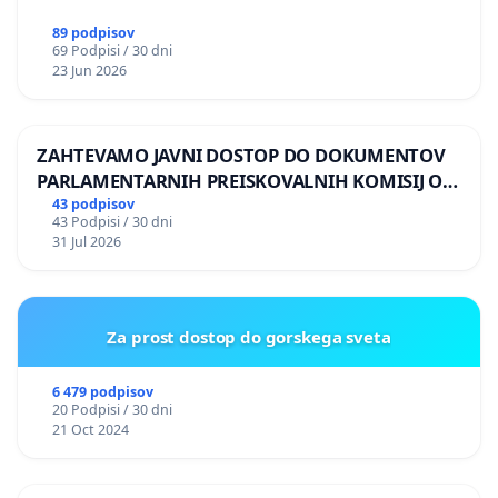
89 podpisov
69 Podpisi / 30 dni
23 Jun 2026
ZAHTEVAMO JAVNI DOSTOP DO DOKUMENTOV
PARLAMENTARNIH PREISKOVALNIH KOMISIJ O
ILEGALNI TRGOVINI Z OROŽJEM
43 podpisov
43 Podpisi / 30 dni
31 Jul 2026
Za prost dostop do gorskega sveta
6 479 podpisov
20 Podpisi / 30 dni
21 Oct 2024