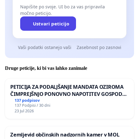
Napišite po svoje. UI bo za vas pripravila
močno peticijo.
Ustvari peticijo
Vaši podatki ostanejo vaši
Zasebnost po zasnovi
Druge peticije, ki bi vas lahko zanimale
PETICIJA ZA PODALJŠANJE MANDATA OZIROMA
ČIMPREJŠNJO PONOVNO NAPOTITEV GOSPODA
BERNARDA ŠRAJNERJA NA VELEPOSLANIŠTVO
137 podpisov
137 Podpisi / 30 dni
REPUBLIKE SLOVENIJE V MOSKVI
23 Jul 2026
Zemljevid občinskih nadzornih kamer v MOL