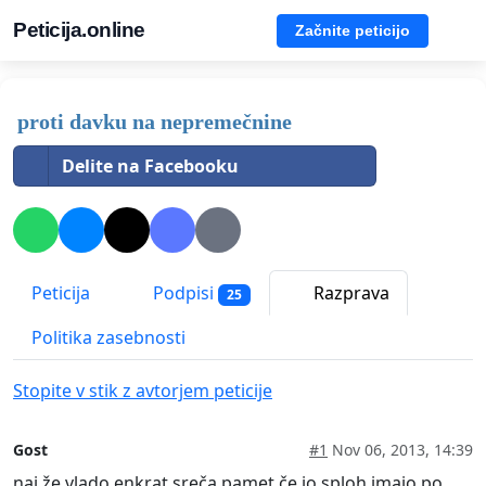
Peticija.online
Začnite peticijo
proti davku na nepremečnine
Delite na Facebooku
Peticija
Podpisi
Razprava
25
Politika zasebnosti
Stopite v stik z avtorjem peticije
Gost
#1
Nov 06, 2013, 14:39
naj že vlado enkrat sreča pamet,če jo sploh imajo,po