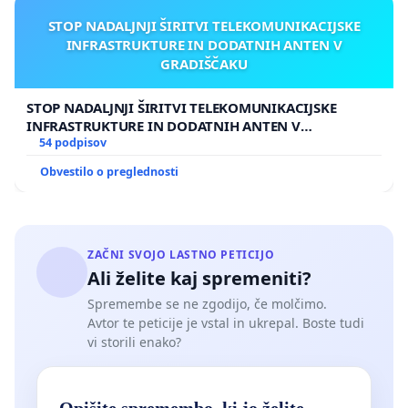
STOP NADALJNJI ŠIRITVI TELEKOMUNIKACIJSKE
INFRASTRUKTURE IN DODATNIH ANTEN V
GRADIŠČAKU
STOP NADALJNJI ŠIRITVI TELEKOMUNIKACIJSKE
INFRASTRUKTURE IN DODATNIH ANTEN V
GRADIŠČAKU
54 podpisov
Obvestilo o preglednosti
ZAČNI SVOJO LASTNO PETICIJO
Ali želite kaj spremeniti?
Spremembe se ne zgodijo, če molčimo.
Avtor te peticije je vstal in ukrepal. Boste tudi
vi storili enako?
Opišite spremembo, ki jo želite