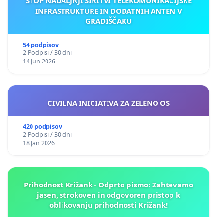
STOP NADALJNJI ŠIRITVI TELEKOMUNIKACIJSKE
INFRASTRUKTURE IN DODATNIH ANTEN V
GRADIŠČAKU
54 podpisov
2 Podpisi / 30 dni
14 Jun 2026
CIVILNA INICIATIVA ZA ZELENO OS
420 podpisov
2 Podpisi / 30 dni
18 Jan 2026
Prihodnost Križank - Odprto pismo: Zahtevamo
jasen, strokoven in odgovoren pristop k
oblikovanju prihodnosti Križank!