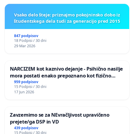
Vsako delo šteje: priznajmo pokojninsko dobo iz
študentskega dela tudi za generacijo pred 2015
847 podpisov
18 Podpisi / 30 dni
29 Mar 2026
NARCIZEM kot kaznivo dejanje - Psihično nasilje
mora postati enako prepoznano kot fizično
nasilje
959 podpisov
15 Podpisi / 30 dni
17 Jun 2026
Zavzemimo se za NEvračljivost upravičeno
prejete/ga DSP in VD
439 podpisov
15 Podpisi / 30 dni