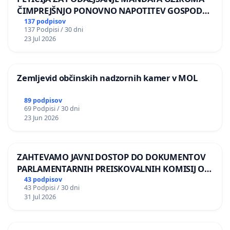
ČIMPREJŠNJO PONOVNO NAPOTITEV GOSPODA
BERNARDA ŠRAJNERJA NA VELEPOSLANIŠTVO
137 podpisov
137 Podpisi / 30 dni
REPUBLIKE SLOVENIJE V MOSKVI
23 Jul 2026
Zemljevid občinskih nadzornih kamer v MOL
89 podpisov
69 Podpisi / 30 dni
23 Jun 2026
ZAHTEVAMO JAVNI DOSTOP DO DOKUMENTOV
PARLAMENTARNIH PREISKOVALNIH KOMISIJ O
ILEGALNI TRGOVINI Z OROŽJEM
43 podpisov
43 Podpisi / 30 dni
31 Jul 2026