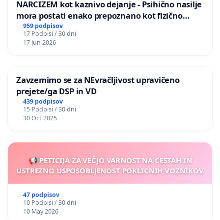
NARCIZEM kot kaznivo dejanje - Psihično nasilje
mora postati enako prepoznano kot fizično
nasilje
959 podpisov
17 Podpisi / 30 dni
17 Jun 2026
Zavzemimo se za NEvračljivost upravičeno
prejete/ga DSP in VD
439 podpisov
15 Podpisi / 30 dni
30 Oct 2025
📢 PETICIJA ZA VEČJO VARNOST NA CESTAH IN
USTREZNO USPOSOBLJENOST POKLICNIH VOZNIKOV
47 podpisov
10 Podpisi / 30 dni
10 May 2026