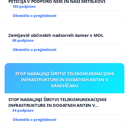
PETICIJA V PODPORO NIKI IN NAŠI METELKOVI
165 podpisov
Obvestilo o preglednosti
Zemljevid občinskih nadzornih kamer v MOL
89 podpisov
Obvestilo o preglednosti
STOP NADALJNJI ŠIRITVI TELEKOMUNIKACIJSKE
INFRASTRUKTURE IN DODATNIH ANTEN V
GRADIŠČAKU
STOP NADALJNJI ŠIRITVI TELEKOMUNIKACIJSKE
INFRASTRUKTURE IN DODATNIH ANTEN V
GRADIŠČAKU
54 podpisov
Obvestilo o preglednosti