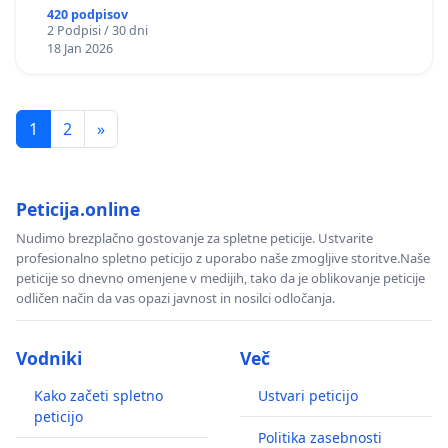
420 podpisov
2 Podpisi / 30 dni
18 Jan 2026
1
2
»
Peticija.online
Nudimo brezplačno gostovanje za spletne peticije. Ustvarite
profesionalno spletno peticijo z uporabo naše zmogljive storitve.Naše
peticije so dnevno omenjene v medijih, tako da je oblikovanje peticije
odličen način da vas opazi javnost in nosilci odločanja.
Vodniki
Več
Kako začeti spletno
Ustvari peticijo
peticijo
Politika zasebnosti