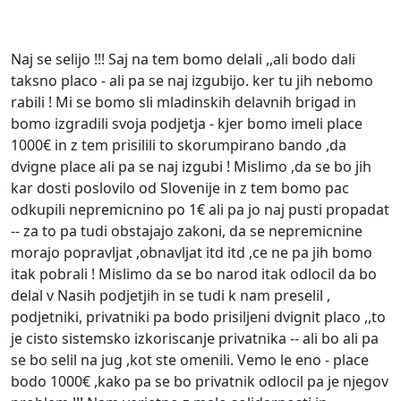
Naj se selijo !!! Saj na tem bomo delali ,,ali bodo dali
taksno placo - ali pa se naj izgubijo. ker tu jih nebomo
rabili ! Mi se bomo sli mladinskih delavnih brigad in
bomo izgradili svoja podjetja - kjer bomo imeli place
1000€ in z tem prisilili to skorumpirano bando ,da
dvigne place ali pa se naj izgubi ! Mislimo ,da se bo jih
kar dosti poslovilo od Slovenije in z tem bomo pac
odkupili nepremicnino po 1€ ali pa jo naj pusti propadat
-- za to pa tudi obstajajo zakoni, da se nepremicnine
morajo popravljat ,obnavljat itd itd ,ce ne pa jih bomo
itak pobrali ! Mislimo da se bo narod itak odlocil da bo
delal v Nasih podjetjih in se tudi k nam preselil ,
podjetniki, privatniki pa bodo prisiljeni dvignit placo ,,to
je cisto sistemsko izkoriscanje privatnika -- ali bo ali pa
se bo selil na jug ,kot ste omenili. Vemo le eno - place
bodo 1000€ ,kako pa se bo privatnik odlocil pa je njegov