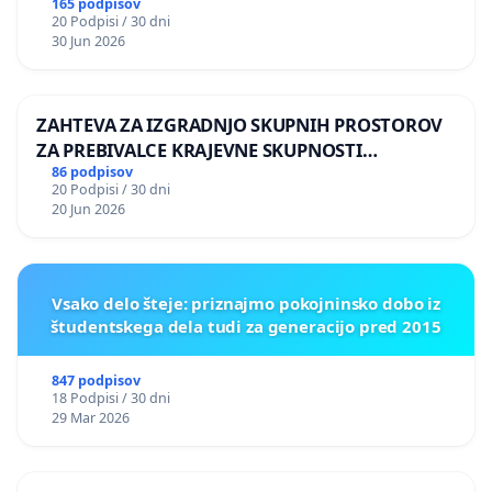
165 podpisov
20 Podpisi / 30 dni
30 Jun 2026
ZAHTEVA ZA IZGRADNJO SKUPNIH PROSTOROV
ZA PREBIVALCE KRAJEVNE SKUPNOSTI
PRESTRANEK
86 podpisov
20 Podpisi / 30 dni
20 Jun 2026
Vsako delo šteje: priznajmo pokojninsko dobo iz
študentskega dela tudi za generacijo pred 2015
847 podpisov
18 Podpisi / 30 dni
29 Mar 2026