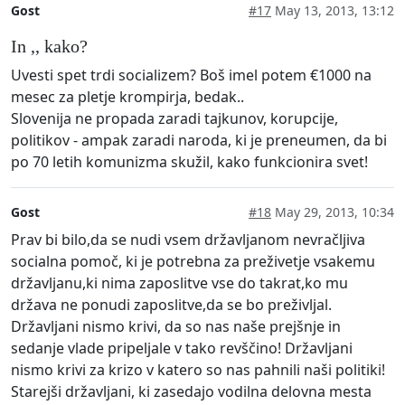
Gost
#17
May 13, 2013, 13:12
In ,, kako?
Uvesti spet trdi socializem? Boš imel potem €1000 na
mesec za pletje krompirja, bedak..
Slovenija ne propada zaradi tajkunov, korupcije,
politikov - ampak zaradi naroda, ki je preneumen, da bi
po 70 letih komunizma skužil, kako funkcionira svet!
Gost
#18
May 29, 2013, 10:34
Prav bi bilo,da se nudi vsem državljanom nevračljiva
socialna pomoč, ki je potrebna za preživetje vsakemu
državljanu,ki nima zaposlitve vse do takrat,ko mu
država ne ponudi zaposlitve,da se bo preživljal.
Državljani nismo krivi, da so nas naše prejšnje in
sedanje vlade pripeljale v tako revščino! Državljani
nismo krivi za krizo v katero so nas pahnili naši politiki!
Starejši državljani, ki zasedajo vodilna delovna mesta