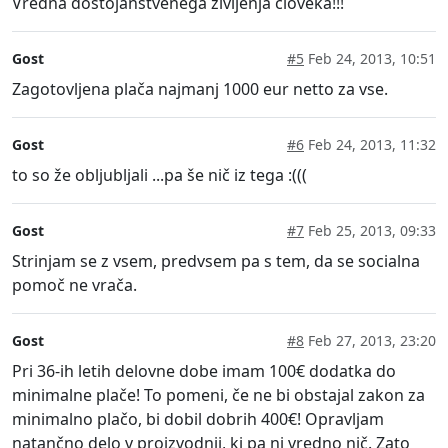
Vredna dostojanstvenega življenja človeka!!!
Gost
#5
Feb 24, 2013, 10:51
Zagotovljena plača najmanj 1000 eur netto za vse.
Gost
#6
Feb 24, 2013, 11:32
to so že obljubljali ...pa še nič iz tega :(((
Gost
#7
Feb 25, 2013, 09:33
Strinjam se z vsem, predvsem pa s tem, da se socialna
pomoč ne vrača.
Gost
#8
Feb 27, 2013, 23:20
Pri 36-ih letih delovne dobe imam 100€ dodatka do
minimalne plače! To pomeni, če ne bi obstajal zakon za
minimalno plačo, bi dobil dobrih 400€! Opravljam
natančno delo v proizvodnji, ki pa ni vredno nič. Zato