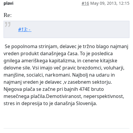
plavi
#16
May 09, 2013, 12:15
Re:
#13: -
Se popolnoma strinjam, delavec je tržno blago najmanj
vreden produkt današnjega časa. To je posledica
gnilega ameriškega kapitalizma, in cenene kitajske
delovne sile. Vsi imajo več pravic brezdomci, voluharji,
manjšine, socialci, narkomani. Najbolj na udaru in
najmanj vreden je delavec ,v zasebnem sektorju.
Njegova plača se začne pri bajnih 474E bruto
mesečnega plačila.Demotiviranost, neperspektivnost,
stres in depresija to je današnja Slovenija.