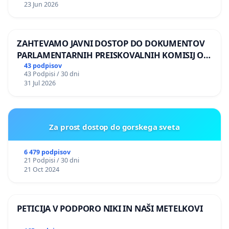
23 Jun 2026
ZAHTEVAMO JAVNI DOSTOP DO DOKUMENTOV
PARLAMENTARNIH PREISKOVALNIH KOMISIJ O
ILEGALNI TRGOVINI Z OROŽJEM
43 podpisov
43 Podpisi / 30 dni
31 Jul 2026
Za prost dostop do gorskega sveta
6 479 podpisov
21 Podpisi / 30 dni
21 Oct 2024
PETICIJA V PODPORO NIKI IN NAŠI METELKOVI