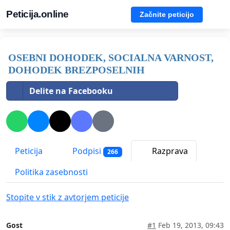
Peticija.online
Začnite peticijo
OSEBNI DOHODEK, SOCIALNA VARNOST,
DOHODEK BREZPOSELNIH
Delite na Facebooku
Peticija
Podpisi
Razprava
266
Politika zasebnosti
Stopite v stik z avtorjem peticije
Gost
#1
Feb 19, 2013, 09:43