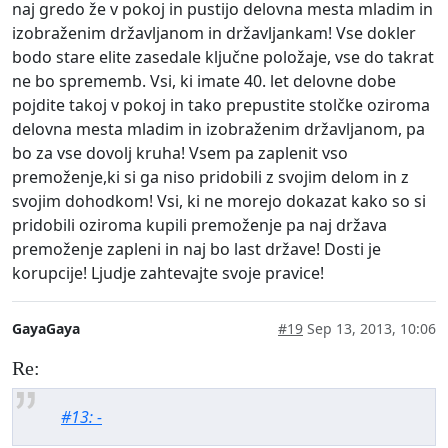
naj gredo že v pokoj in pustijo delovna mesta mladim in
izobraženim državljanom in državljankam! Vse dokler
bodo stare elite zasedale ključne položaje, vse do takrat
ne bo sprememb. Vsi, ki imate 40. let delovne dobe
pojdite takoj v pokoj in tako prepustite stolčke oziroma
delovna mesta mladim in izobraženim državljanom, pa
bo za vse dovolj kruha! Vsem pa zaplenit vso
premoženje,ki si ga niso pridobili z svojim delom in z
svojim dohodkom! Vsi, ki ne morejo dokazat kako so si
pridobili oziroma kupili premoženje pa naj država
premoženje zapleni in naj bo last države! Dosti je
korupcije! Ljudje zahtevajte svoje pravice!
GayaGaya
#19
Sep 13, 2013, 10:06
Re:
#13: -