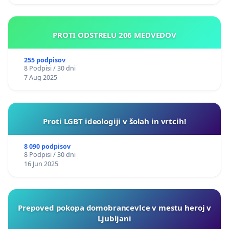
PROTI ODSTRELU 206 MEDVEDOV
255 podpisov
8 Podpisi / 30 dni
7 Aug 2025
Proti LGBT ideologiji v šolah in vrtcih!
8 090 podpisov
8 Podpisi / 30 dni
16 Jun 2025
Prepoved pokopa domobrancevlce v mestu heroj v
Ljubljani