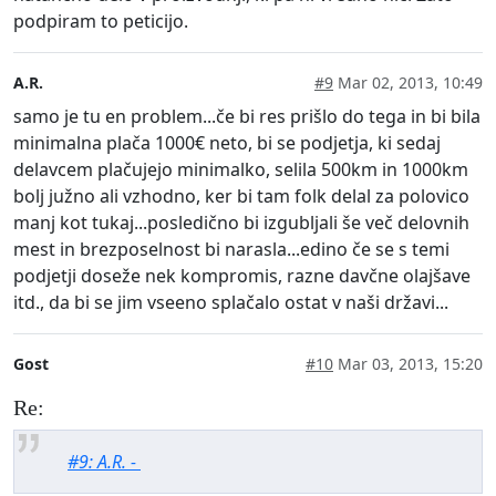
podpiram to peticijo.
A.R.
#9
Mar 02, 2013, 10:49
samo je tu en problem...če bi res prišlo do tega in bi bila
minimalna plača 1000€ neto, bi se podjetja, ki sedaj
delavcem plačujejo minimalko, selila 500km in 1000km
bolj južno ali vzhodno, ker bi tam folk delal za polovico
manj kot tukaj...posledično bi izgubljali še več delovnih
mest in brezposelnost bi narasla...edino če se s temi
podjetji doseže nek kompromis, razne davčne olajšave
itd., da bi se jim vseeno splačalo ostat v naši državi...
Gost
#10
Mar 03, 2013, 15:20
Re:
#9: A.R. -