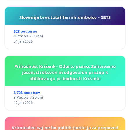
Slovenija brez totalitarnih simbolov - SBTS
528 podpisov
4 Podpisi / 30 dni
31 Jan 2026
Prihodnost Križank - Odprto pismo: Zahtevamo
jasen, strokoven in odgovoren pristop k
oblikovanju prihodnosti Križank!
3 708 podpisov
3 Podpisi / 30 dni
12 Jan 2026
Kriminalec naj ne bo politik (peticija za prepoved