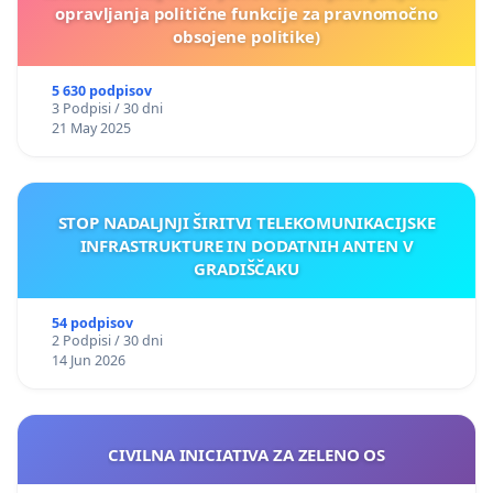
opravljanja politične funkcije za pravnomočno
obsojene politike)
5 630 podpisov
3 Podpisi / 30 dni
21 May 2025
STOP NADALJNJI ŠIRITVI TELEKOMUNIKACIJSKE
INFRASTRUKTURE IN DODATNIH ANTEN V
GRADIŠČAKU
54 podpisov
2 Podpisi / 30 dni
14 Jun 2026
CIVILNA INICIATIVA ZA ZELENO OS