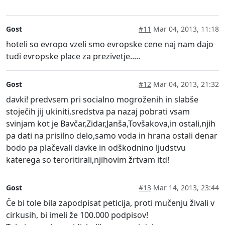
Gost
#11
Mar 04, 2013, 11:18
hoteli so evropo vzeli smo evropske cene naj nam dajo
tudi evropske place za prezivetje.....
Gost
#12
Mar 04, 2013, 21:32
davki! predvsem pri socialno mogroženih in slabše
stoječih jij ukiniti,sredstva pa nazaj pobrati vsam
svinjam kot je Bavčar,Zidar,Janša,Tovšakova,in ostali,njih
pa dati na prisilno delo,samo voda in hrana ostali denar
bodo pa plačevali davke in odškodnino ljudstvu
katerega so teroritirali,njihovim žrtvam itd!
Gost
#13
Mar 14, 2013, 23:44
Če bi tole bila zapodpisat peticija, proti mučenju živali v
cirkusih, bi imeli že 100.000 podpisov!