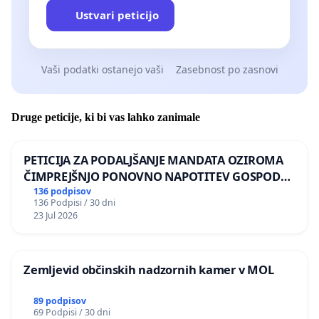
Ustvari peticijo
Vaši podatki ostanejo vaši
Zasebnost po zasnovi
Druge peticije, ki bi vas lahko zanimale
PETICIJA ZA PODALJŠANJE MANDATA OZIROMA
ČIMPREJŠNJO PONOVNO NAPOTITEV GOSPODA
BERNARDA ŠRAJNERJA NA VELEPOSLANIŠTVO
136 podpisov
136 Podpisi / 30 dni
REPUBLIKE SLOVENIJE V MOSKVI
23 Jul 2026
Zemljevid občinskih nadzornih kamer v MOL
89 podpisov
69 Podpisi / 30 dni