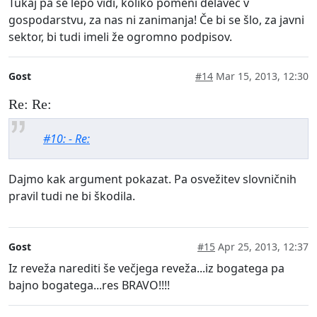
Tukaj pa se lepo vidi, koliko pomeni delavec v
gospodarstvu, za nas ni zanimanja! Če bi se šlo, za javni
sektor, bi tudi imeli že ogromno podpisov.
Gost
#14
Mar 15, 2013, 12:30
Re: Re:
#10: - Re:
Dajmo kak argument pokazat. Pa osvežitev slovničnih
pravil tudi ne bi škodila.
Gost
#15
Apr 25, 2013, 12:37
Iz reveža narediti še večjega reveža...iz bogatega pa
bajno bogatega...res BRAVO!!!!