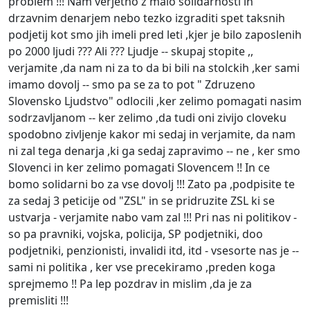
problem !!! Nam verjetno z malo solidarnosti in
drzavnim denarjem nebo tezko izgraditi spet taksnih
podjetij kot smo jih imeli pred leti ,kjer je bilo zaposlenih
po 2000 ljudi ??? Ali ??? Ljudje -- skupaj stopite ,,
verjamite ,da nam ni za to da bi bili na stolckih ,ker sami
imamo dovolj -- smo pa se za to pot " Zdruzeno
Slovensko Ljudstvo" odlocili ,ker zelimo pomagati nasim
sodrzavljanom -- ker zelimo ,da tudi oni zivijo cloveku
spodobno zivljenje kakor mi sedaj in verjamite, da nam
ni zal tega denarja ,ki ga sedaj zapravimo -- ne , ker smo
Slovenci in ker zelimo pomagati Slovencem !! In ce
bomo solidarni bo za vse dovolj !!! Zato pa ,podpisite te
za sedaj 3 peticije od "ZSL" in se pridruzite ZSL ki se
ustvarja - verjamite nabo vam zal !!! Pri nas ni politikov -
so pa pravniki, vojska, policija, SP podjetniki, doo
podjetniki, penzionisti, invalidi itd, itd - vsesorte nas je --
sami ni politika , ker vse precekiramo ,preden koga
sprejmemo !! Pa lep pozdrav in mislim ,da je za
premisliti !!!