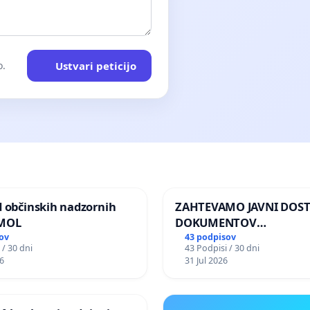
Ustvari peticijo
o.
d občinskih nadzornih
ZAHTEVAMO JAVNI DOS
 MOL
DOKUMENTOV
PARLAMENTARNIH
ov
43 podpisov
 / 30 dni
43 Podpisi / 30 dni
PREISKOVALNIH KOMISIJ
6
31 Jul 2026
ILEGALNI TRGOVINI Z O