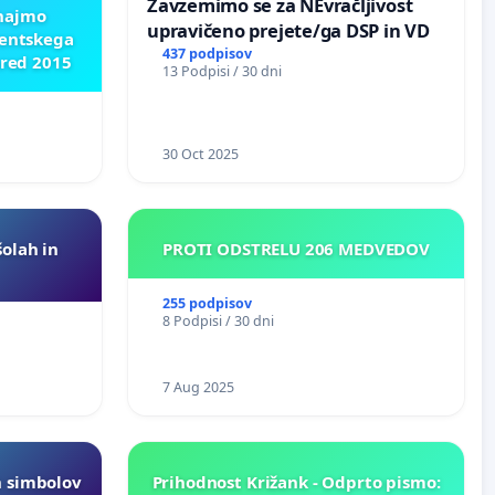
Zavzemimo se za NEvračljivost
znajmo
upravičeno prejete/ga DSP in VD
dentskega
437 podpisov
pred 2015
13 Podpisi / 30 dni
30 Oct 2025
šolah in
PROTI ODSTRELU 206 MEDVEDOV
255 podpisov
8 Podpisi / 30 dni
7 Aug 2025
h simbolov
Prihodnost Križank - Odprto pismo: