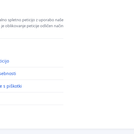
alno spletno peticijo z uporabo naše
je oblikovanje peticije odličen način
icijo
asebnosti
e s piškotki