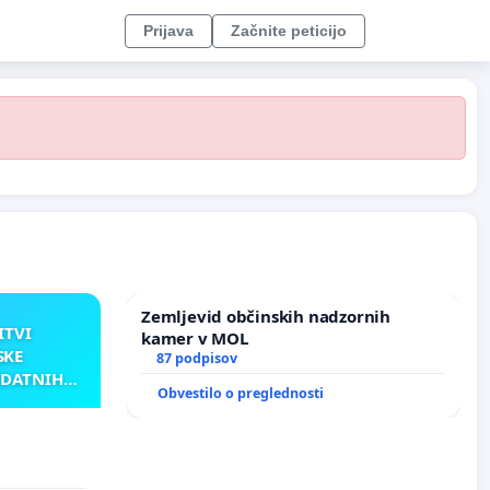
Prijava
Začnite peticijo
Zemljevid občinskih nadzornih
ITVI
kamer v MOL
SKE
87 podpisov
ODATNIH
Obvestilo o preglednosti
AKU
TNIH