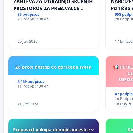
ZAHTEVA ZA IZGRADNJO SKUPNIH
NARCIZEM
PROSTOROV ZA PREBIVALCE
Psihično 
KRAJEVNE SKUPNOSTI
enako pr
85 podpisov
958 podpi
23 Podpisi / 30 dni
20 Podpisi
PRESTRANEK
nasilje
20 Jun 2026
17 Jun 202
Za prost dostop do gorskega sveta
📢 PETIC
CE
USPOS
6 469 podpisov
11 Podpisi / 30 dni
47 podpis
10 Podpisi
21 Oct 2024
10 May 20
Prepoved pokopa domobrancevlce v