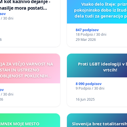
 kot kaznivo dejanje -
Vsako delo šteje: pri
nasilje mora postati
pokojninsko dobo iz štu
epoznano kot fizično
sov
dela tudi za generacijo 
 / 30 dni
847 podpisov
18 Podpisi / 30 dni
6
29 Mar 2026
IJA ZA VEČJO VARNOST NA
Proti LGBT ideologiji v 
STAH IN USTREZNO
vrtcih!
OBLJENOST POKLICNIH
VOZNIKOV
8 090 podpisov
9 Podpisi / 30 dni
ov
 / 30 dni
26
16 Jun 2025
KAMNIK MOJE MESTO
Slovenija brez totalitarni