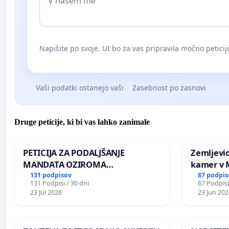
Napišite po svoje. UI bo za vas pripravila močno peticij
Vaši podatki ostanejo vaši
Zasebnost po zasnovi
Druge peticije, ki bi vas lahko zanimale
PETICIJA ZA PODALJŠANJE
Zemljevi
MANDATA OZIROMA
kamer v
ČIMPREJŠNJO PONOVNO
131 podpisov
87 podpis
131 Podpisi / 30 dni
67 Podpisi
NAPOTITEV GOSPODA BERNARDA
23 Jul 2026
23 Jun 202
ŠRAJNERJA NA VELEPOSLANIŠTVO
REPUBLIKE SLOVENIJE V MOSKVI