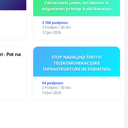
Zahtevamo jasen, strokoven in
odgovoren pristop k oblikovanju
prihodnosti Križank!
3 708 podpisov
3 Podpisi / 30 dni
12 Jan 2026
 - Pot na
STOP NADALJNJI ŠIRITVI
TELEKOMUNIKACIJSKE
INFRASTRUKTURE IN DODATNIH
ANTEN V GRADIŠČAKU
54 podpisov
2 Podpisi / 30 dni
14 Jun 2026