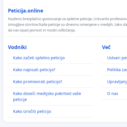
Peticija.online
Nudimo brezplačno gostovanje za spletne peticije. Ustvarite profesion
zmogljive storitve.Naše peticije so dnevno omenjene v medijih, tako da 
da vas opazi javnost in nosilci odločanja.
Vodniki
Več
Kako začeti spletno peticijo
Ustvari pet
Kako napisati peticijo?
Politika z
Kako promovirati peticijo?
Upravljanj
Kako doseči medijsko pokritost vaše
O nas
peticije
Kako izročiti peticijo