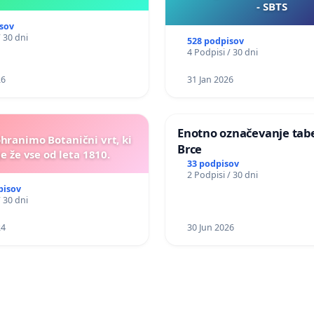
- SBTS
sov
/ 30 dni
528 podpisov
4 Podpisi / 30 dni
26
31 Jan 2026
Enotno označevanje tabel
ohranimo Botanični vrt, ki
Brce
e že vse od leta 1810.
33 podpisov
2 Podpisi / 30 dni
pisov
/ 30 dni
24
30 Jun 2026