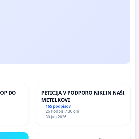
TOP DO
PETICIJA V PODPORO NIKI IN NAŠI
METELKOVI
165 podpisov
26 Podpisi / 30 dni
 O
30 Jun 2026
ROŽJEM