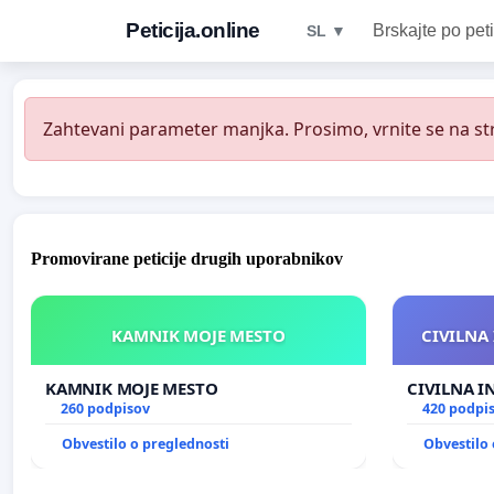
Peticija.online
Brskajte po peti
SL ▼
Zahtevani parameter manjka. Prosimo, vrnite se na str
Promovirane peticije drugih uporabnikov
KAMNIK MOJE MESTO
CIVILNA 
KAMNIK MOJE MESTO
CIVILNA I
260 podpisov
420 podpi
Obvestilo o preglednosti
Obvestilo 