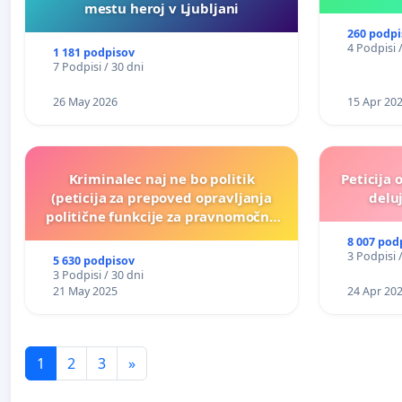
mestu heroj v Ljubljani
260 podpi
4 Podpisi 
1 181 podpisov
7 Podpisi / 30 dni
26 May 2026
15 Apr 20
Kriminalec naj ne bo politik
Peticija 
(peticija za prepoved opravljanja
deluj
politične funkcije za pravnomočno
obsojene politike)
8 007 pod
3 Podpisi 
5 630 podpisov
3 Podpisi / 30 dni
21 May 2025
24 Apr 20
1
2
3
»