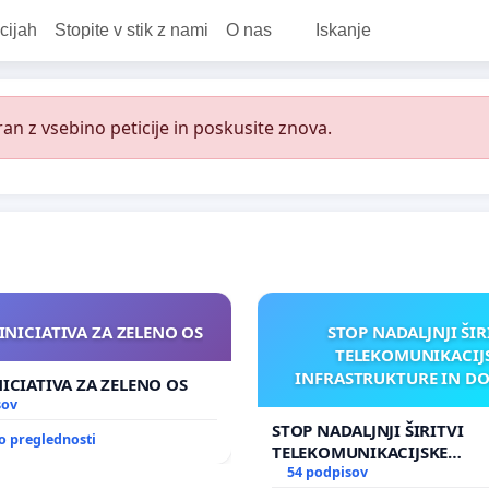
cijah
Stopite v stik z nami
O nas
Iskanje
an z vsebino peticije in poskusite znova.
INICIATIVA ZA ZELENO OS
STOP NADALJNJI ŠIR
TELEKOMUNIKACIJ
INFRASTRUKTURE IN D
NICIATIVA ZA ZELENO OS
ANTEN V GRADIŠČ
sov
STOP NADALJNJI ŠIRITVI
o preglednosti
TELEKOMUNIKACIJSKE
INFRASTRUKTURE IN DODA
54 podpisov