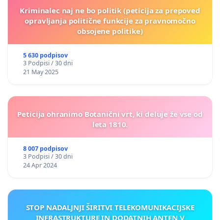
Kriminalec naj ne bo politik (peticija za prepoved
opravljanja politične funkcije za pravnomočno
obsojene politike)
5 630 podpisov
3 Podpisi / 30 dni
21 May 2025
Peticija ohranimo Botanični vrt, ki deluje že vse od
leta 1810.
8 007 podpisov
3 Podpisi / 30 dni
24 Apr 2024
STOP NADALJNJI ŠIRITVI TELEKOMUNIKACIJSKE
INFRASTRUKTURE IN DODATNIH ANTEN V