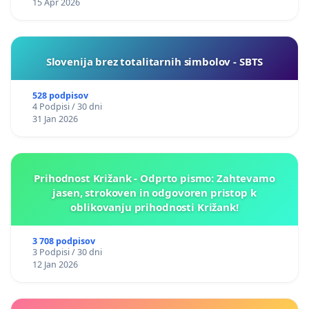
15 Apr 2026
Slovenija brez totalitarnih simbolov - SBTS
528 podpisov
4 Podpisi / 30 dni
31 Jan 2026
Prihodnost Križank - Odprto pismo: Zahtevamo
jasen, strokoven in odgovoren pristop k
oblikovanju prihodnosti Križank!
3 708 podpisov
3 Podpisi / 30 dni
12 Jan 2026