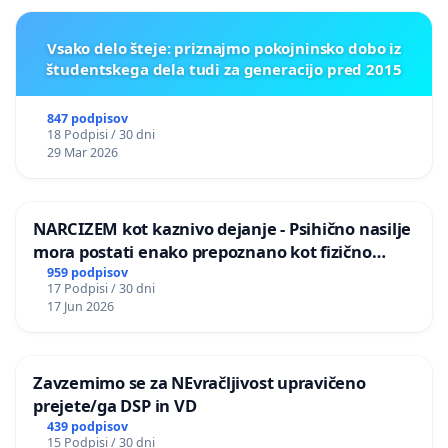
Vsako delo šteje: priznajmo pokojninsko dobo iz
študentskega dela tudi za generacijo pred 2015
847 podpisov
18 Podpisi / 30 dni
29 Mar 2026
NARCIZEM kot kaznivo dejanje - Psihično nasilje
mora postati enako prepoznano kot fizično
nasilje
959 podpisov
17 Podpisi / 30 dni
17 Jun 2026
Zavzemimo se za NEvračljivost upravičeno
prejete/ga DSP in VD
439 podpisov
15 Podpisi / 30 dni