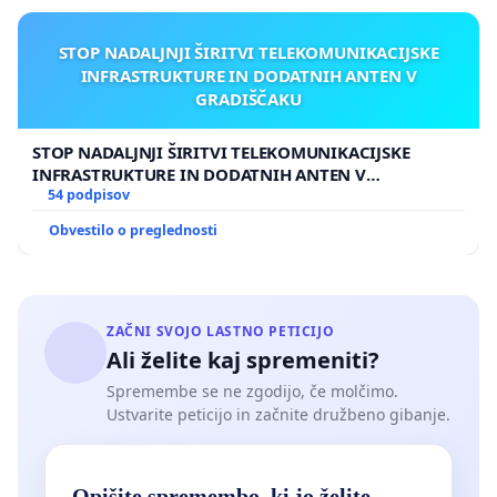
STOP NADALJNJI ŠIRITVI TELEKOMUNIKACIJSKE
INFRASTRUKTURE IN DODATNIH ANTEN V
GRADIŠČAKU
STOP NADALJNJI ŠIRITVI TELEKOMUNIKACIJSKE
INFRASTRUKTURE IN DODATNIH ANTEN V
GRADIŠČAKU
54 podpisov
Obvestilo o preglednosti
ZAČNI SVOJO LASTNO PETICIJO
Ali želite kaj spremeniti?
Spremembe se ne zgodijo, če molčimo.
Ustvarite peticijo in začnite družbeno gibanje.
Opišite spremembo, ki jo želite