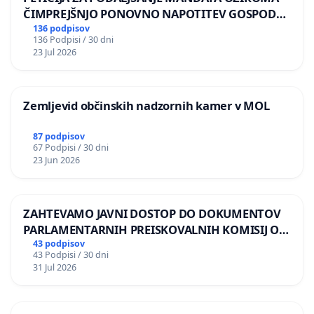
ČIMPREJŠNJO PONOVNO NAPOTITEV GOSPODA
BERNARDA ŠRAJNERJA NA VELEPOSLANIŠTVO
136 podpisov
136 Podpisi / 30 dni
REPUBLIKE SLOVENIJE V MOSKVI
23 Jul 2026
Zemljevid občinskih nadzornih kamer v MOL
87 podpisov
67 Podpisi / 30 dni
23 Jun 2026
ZAHTEVAMO JAVNI DOSTOP DO DOKUMENTOV
PARLAMENTARNIH PREISKOVALNIH KOMISIJ O
ILEGALNI TRGOVINI Z OROŽJEM
43 podpisov
43 Podpisi / 30 dni
31 Jul 2026