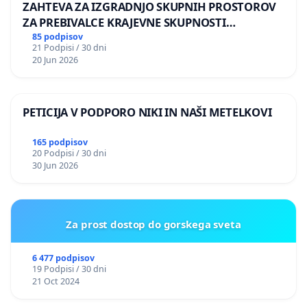
ZAHTEVA ZA IZGRADNJO SKUPNIH PROSTOROV
ZA PREBIVALCE KRAJEVNE SKUPNOSTI
PRESTRANEK
85 podpisov
21 Podpisi / 30 dni
20 Jun 2026
PETICIJA V PODPORO NIKI IN NAŠI METELKOVI
165 podpisov
20 Podpisi / 30 dni
30 Jun 2026
Za prost dostop do gorskega sveta
6 477 podpisov
19 Podpisi / 30 dni
21 Oct 2024