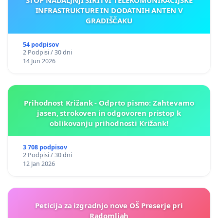
INFRASTRUKTURE IN DODATNIH ANTEN V
GRADIŠČAKU
54 podpisov
2 Podpisi / 30 dni
14 Jun 2026
Prihodnost Križank - Odprto pismo: Zahtevamo
jasen, strokoven in odgovoren pristop k
oblikovanju prihodnosti Križank!
3 708 podpisov
2 Podpisi / 30 dni
12 Jan 2026
Peticija za izgradnjo nove OŠ Preserje pri
Radomljah