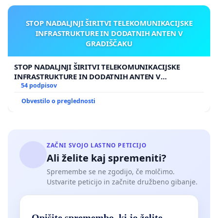
STOP NADALJNJI ŠIRITVI TELEKOMUNIKACIJSKE
INFRASTRUKTURE IN DODATNIH ANTEN V
GRADIŠČAKU
STOP NADALJNJI ŠIRITVI TELEKOMUNIKACIJSKE
INFRASTRUKTURE IN DODATNIH ANTEN V
GRADIŠČAKU
54 podpisov
Obvestilo o preglednosti
ZAČNI SVOJO LASTNO PETICIJO
Ali želite kaj spremeniti?
Spremembe se ne zgodijo, če molčimo.
Ustvarite peticijo in začnite družbeno gibanje.
Opišite spremembo, ki jo želite