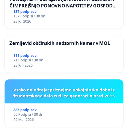
ČIMPREJŠNJO PONOVNO NAPOTITEV GOSPODA
BERNARDA ŠRAJNERJA NA VELEPOSLANIŠTVO
137 podpisov
137 Podpisi / 30 dni
REPUBLIKE SLOVENIJE V MOSKVI
23 Jul 2026
Zemljevid občinskih nadzornih kamer v MOL
111 podpisov
91 Podpisi / 30 dni
23 Jun 2026
Vsako delo šteje: priznajmo pokojninsko dobo iz
študentskega dela tudi za generacijo pred 2015
885 podpisov
56 Podpisi / 30 dni
29 Mar 2026