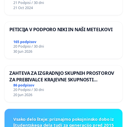
21 Podpisi / 30 dni
21 Oct 2024
PETICIJA V PODPORO NIKI IN NAŠI METELKOVI
165 podpisov
20 Podpisi / 30 dni
30 Jun 2026
ZAHTEVA ZA IZGRADNJO SKUPNIH PROSTOROV
ZA PREBIVALCE KRAJEVNE SKUPNOSTI
PRESTRANEK
86 podpisov
20 Podpisi / 30 dni
20 Jun 2026
Vsako delo šteje: priznajmo pokojninsko dobo iz
študentskega dela tudi za generacijo pred 2015