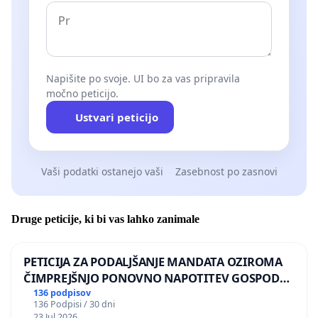
Napišite po svoje. UI bo za vas pripravila
močno peticijo.
Ustvari peticijo
Vaši podatki ostanejo vaši
Zasebnost po zasnovi
Druge peticije, ki bi vas lahko zanimale
PETICIJA ZA PODALJŠANJE MANDATA OZIROMA
ČIMPREJŠNJO PONOVNO NAPOTITEV GOSPODA
BERNARDA ŠRAJNERJA NA VELEPOSLANIŠTVO
136 podpisov
136 Podpisi / 30 dni
REPUBLIKE SLOVENIJE V MOSKVI
23 Jul 2026