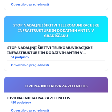
Obvestilo o preglednosti
STOP NADALJNJI ŠIRITVI TELEKOMUNIKACIJSKE
INFRASTRUKTURE IN DODATNIH ANTEN V
GRADIŠČAKU
STOP NADALJNJI ŠIRITVI TELEKOMUNIKACIJSKE
INFRASTRUKTURE IN DODATNIH ANTEN V
GRADIŠČAKU
54 podpisov
Obvestilo o preglednosti
CIVILNA INICIATIVA ZA ZELENO OS
CIVILNA INICIATIVA ZA ZELENO OS
420 podpisov
Obvestilo o preglednosti