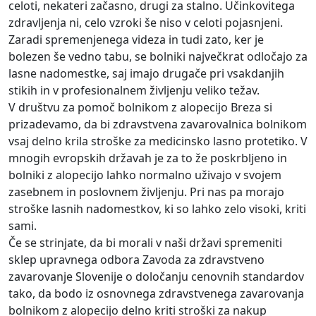
celoti, nekateri začasno, drugi za stalno. Učinkovitega
zdravljenja ni, celo vzroki še niso v celoti pojasnjeni.
Zaradi spremenjenega videza in tudi zato, ker je
bolezen še vedno tabu, se bolniki največkrat odločajo za
lasne nadomestke, saj imajo drugače pri vsakdanjih
stikih in v profesionalnem življenju veliko težav.
V društvu za pomoč bolnikom z alopecijo Breza si
prizadevamo, da bi zdravstvena zavarovalnica bolnikom
vsaj delno krila stroške za medicinsko lasno protetiko. V
mnogih evropskih državah je za to že poskrbljeno in
bolniki z alopecijo lahko normalno uživajo v svojem
zasebnem in poslovnem življenju. Pri nas pa morajo
stroške lasnih nadomestkov, ki so lahko zelo visoki, kriti
sami.
Če se strinjate, da bi morali v naši državi spremeniti
sklep upravnega odbora Zavoda za zdravstveno
zavarovanje Slovenije o določanju cenovnih standardov
tako, da bodo iz osnovnega zdravstvenega zavarovanja
bolnikom z alopecijo delno kriti stroški za nakup