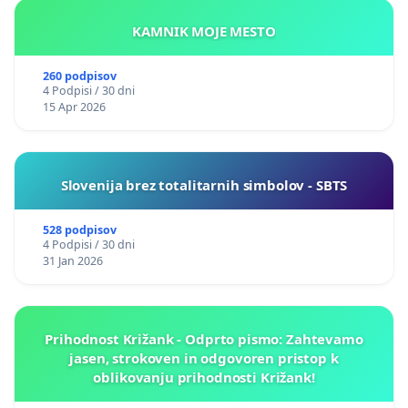
KAMNIK MOJE MESTO
260 podpisov
4 Podpisi / 30 dni
15 Apr 2026
Slovenija brez totalitarnih simbolov - SBTS
528 podpisov
4 Podpisi / 30 dni
31 Jan 2026
Prihodnost Križank - Odprto pismo: Zahtevamo
jasen, strokoven in odgovoren pristop k
oblikovanju prihodnosti Križank!