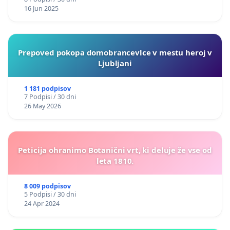
16 Jun 2025
Prepoved pokopa domobrancevlce v mestu heroj v
Ljubljani
1 181 podpisov
7 Podpisi / 30 dni
26 May 2026
Peticija ohranimo Botanični vrt, ki deluje že vse od
leta 1810.
8 009 podpisov
5 Podpisi / 30 dni
24 Apr 2024