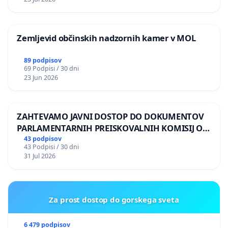
Zemljevid občinskih nadzornih kamer v MOL
89 podpisov
69 Podpisi / 30 dni
23 Jun 2026
ZAHTEVAMO JAVNI DOSTOP DO DOKUMENTOV
PARLAMENTARNIH PREISKOVALNIH KOMISIJ O
ILEGALNI TRGOVINI Z OROŽJEM
43 podpisov
43 Podpisi / 30 dni
31 Jul 2026
Za prost dostop do gorskega sveta
6 479 podpisov