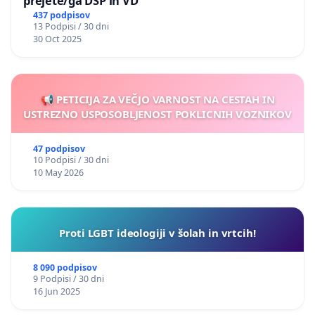
prejete/ga DSP in VD
437 podpisov
13 Podpisi / 30 dni
30 Oct 2025
📢 PETICIJA ZA VEČJO VARNOST NA CESTAH IN
USTREZNO USPOSOBLJENOST POKLICNIH VOZNIKOV
47 podpisov
10 Podpisi / 30 dni
10 May 2026
Proti LGBT ideologiji v šolah in vrtcih!
8 090 podpisov
9 Podpisi / 30 dni
16 Jun 2025