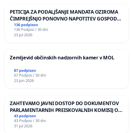
PETICIJA ZA PODALJŠANJE MANDATA OZIROMA
ČIMPREJŠNJO PONOVNO NAPOTITEV GOSPODA
BERNARDA ŠRAJNERJA NA VELEPOSLANIŠTVO
136 podpisov
136 Podpisi / 30 dni
REPUBLIKE SLOVENIJE V MOSKVI
23 Jul 2026
Zemljevid občinskih nadzornih kamer v MOL
87 podpisov
67 Podpisi / 30 dni
23 Jun 2026
ZAHTEVAMO JAVNI DOSTOP DO DOKUMENTOV
PARLAMENTARNIH PREISKOVALNIH KOMISIJ O
ILEGALNI TRGOVINI Z OROŽJEM
43 podpisov
43 Podpisi / 30 dni
31 Jul 2026