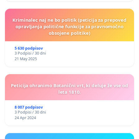
Kriminalec naj ne bo politik (peticija za prepoved
opravljanja politične funkcije za pravnomočno
obsojene politike)
5 630 podpisov
3 Podpisi / 30 dni
21 May 2025
Peticija ohranimo Botanični vrt, ki deluje že vse od
leta 1810.
8 007 podpisov
3 Podpisi / 30 dni
24 Apr 2024