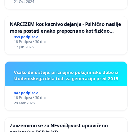
21 Oct 2024
NARCIZEM kot kaznivo dejanje - Psihično nasilje
mora postati enako prepoznano kot fizično
nasilje
959 podpisov
18 Podpisi / 30 dni
17 Jun 2026
Vsako delo šteje: priznajmo pokojninsko dobo iz
študentskega dela tudi za generacijo pred 2015
847 podpisov
18 Podpisi / 30 dni
29 Mar 2026
Zavzemimo se za NEvračljivost upravičeno