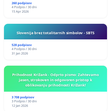
260 podpisov
4 Podpisi / 30 dni
15 Apr 2026
Slovenija brez totalitarnih simbolov - SBTS
528 podpisov
4 Podpisi / 30 dni
31 Jan 2026
Prihodnost Križank - Odprto pismo: Zahtevamo
jasen, strokoven in odgovoren pristop k
oblikovanju prihodnosti Križank!
3 708 podpisov
3 Podpisi / 30 dni
12 Jan 2026